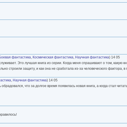
Боевая фантастика
,
Космическая фантастика
,
Научная фантастика
) 14 05
луживает. Это лучшая книга из серии. Когда меня спрашивают о том, какую к
ьно строили защиту, и как она не сработала из-за человеческого фактора, в
астика
,
Научная фантастика
) 14 05
ь обрадовался, что за долгое время появилась новая книга, а когда стал чита
онравилось!