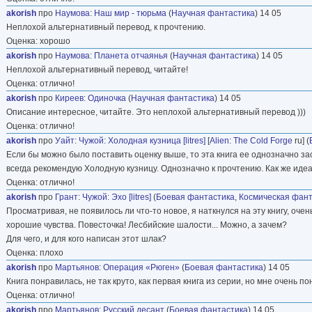
akorish
про
Наумова
:
Наш мир - тюрьма
(
Научная фантастика
) 14 05
Неплохой альтернативный перевод, к прочтению.
Оценка: хорошо
akorish
про
Наумова
:
Планета отчаянья
(
Научная фантастика
) 14 05
Неплохой альтернативный перевод, читайте!
Оценка: отлично!
akorish
про
Киреев
:
Одиночка
(
Научная фантастика
) 14 05
Описание интересное, читайте. Это неплохой альтернативный перевод )))
Оценка: отлично!
akorish
про
Уайт
:
Чужой: Холодная кузница [litres]
[
Alien: The Cold Forge
ru] (
Если бы можно было поставить оценку выше, то эта книга ее однозначно зас
всегда рекомендую Холодную кузницу. Однозначно к прочтению. Как же идеал
Оценка: отлично!
akorish
про
Грант
:
Чужой: Эхо [litres]
(
Боевая фантастика
,
Космическая фант
Просматривая, не появилось ли что-то новое, я наткнулся на эту книгу, очен
хорошие чувства. Повесточка! Лесбийские шалости... Можно, а зачем?
Для чего, и для кого написан этот шлак?
Оценка: плохо
akorish
про
Мартьянов
:
Операция «Рюген»
(
Боевая фантастика
) 14 05
Книга понравилась, не так круто, как первая книга из серии, но мне очень п
Оценка: отлично!
akorish
про
Мартьянов
:
Русский десант
(
Боевая фантастика
) 14 05