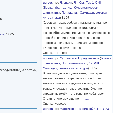
udrees
про
Лисицин
:
Я – Орк. Том 1 [СИ]
(
Боевая фантастика
,
Юмористическая
фантастика
,
Попаданцы
,
Самиздат, сетевая
литература
) 31 07
05
Хорошая такая, добрая и наивная книга про
приключения попаданца в теле орка в
фэнтезийном мире. Все действо начинается с
ура
) 12 05
первой страницы. Книга написана очень
простоватым языком, наивная, многое не
объясняется, ну и плюс как
………
Оценка: неплохо
udrees
про
Сугралинов
:
Город титанов
(
Боевая
фантастика
,
Постапокалипсис
,
ЛитРПГ
,
Самиздат, сетевая литература
) 31 07
реводчиками? Да по тому,
В целом годное продолжение, хотя герою
конечно везет со страшной силой. Прям
кажется, что ему поддаются враги, но это
только улучшает повествование. Умение
управлять зомби – это конечно имба героя.
Странно, что ему еще не
………
Оценка: хорошо
udrees
про
Мантикор
:
Покоривший СТЕНУ 23: