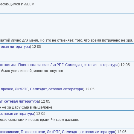
ересующимся ИИ/LLM.
той лично для меня. Но это не отменяет, того, что время потрачено не зря.
тевая литература
) 12 05
антастика
,
Постапокалипсис
,
ЛитРПГ
,
Самиздат, сетевая литература
) 12 05
а была уже лишней, много затянутого.
 прочее
,
ЛитРПГ
,
Самиздат, сетевая литература
) 12 05
.
т, сетевая литература
) 12 05
Что же за Дар? Сыр в мышеловке.
сетевая литература
) 12 05
новые союзники и новые враги. Читаем дальше.
покалипсис
,
Технофэнтези
,
ЛитРПГ
,
Самиздат, сетевая литература
) 12 05