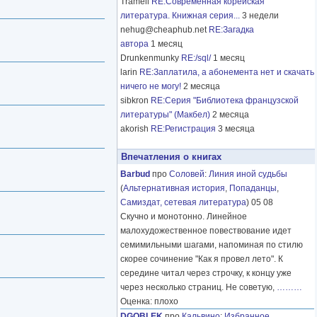
Tramell
RE:Современная корейская
литература. Книжная серия...
3 недели
nehug@cheaphub.net
RE:Загадка
автора
1 месяц
Drunkenmunky
RE:/sql/
1 месяц
larin
RE:Заплатила, а абонемента нет и скачать
ничего не могу!
2 месяца
sibkron
RE:Серия "Библиотека французской
литературы" (Макбел)
2 месяца
akorish
RE:Регистрация
3 месяца
Впечатления о книгах
Barbud
про
Соловей
:
Линия иной судьбы
(
Альтернативная история
,
Попаданцы
,
Самиздат, сетевая литература
) 05 08
Скучно и монотонно. Линейное
малохудожественное повествование идет
семимильными шагами, напоминая по стилю
скорее сочинение "Как я провел лето". К
середине читал через строчку, к концу уже
через несколько страниц. Не советую,
………
Оценка: плохо
DGOBLEK
про
Кальвино
:
Избранное