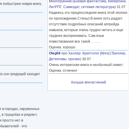
Многогранник
(
Боевая фантастика
,
Киберпанк
,
я побыстрее новую книгу.
ЛитРПГ
,
Самиздат, сетевая литература
) 31 07
Надеюсь это предпоследняя книга этой эпопеи
по прохождению Стены) В книге хоть радует
отсутствие подробных описаний апгрейда
навыков, которые очень трудно читать и еще
труднее воспринимать. Сам язык
повествования все такой
………
Оценка: хорошо
Oleg68
про
Халлер
:
Криптолог [litres]
(
Триллер
,
Детективы: прочее
) 30 07
Очень интересная книга и необычный сюжет.
Оценка: отлично!
На сон грядущий заходит.
больше впечатлений
т в городах, окруженных
, в трущобах и рядом с
х просто нет в
обывателей - это