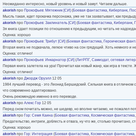
Неожиданно интересно, новый уровень и новый замут. Читаем дальше.
akorish
про
Прокофьев
:
Мятежник [СИ]
(
Боевая фантастика
,
Киберпанк
,
Пос
Мысль такая, идет прокачка персонажа, уже не так захватывает, как предыд
akorish
про
Прокофьев
:
Заклинатель [СИ]
(
Боевая фантастика
,
Киберпанк
,
3я книга сдает позиции по отношению к предыдущим, но читать не надоеда
Оценка: хорошо
akorish
про
Прокофьев
:
Трибут [СИ]
(
Боевая фантастика
,
Героическая фант
Вторая книга не подкачала, легкое чтиво на сон грядущий. Хоть немного и не
Оценка: отлично!
akorish
про
Прокофьев
:
Инкарнатор [СИ]
(
ЛитРПГ
,
Самиздат, сетевая лите
Первая книга залетела на ура! Прочитал как новый жанр, как игра в текст
Оценка: отлично!
akorish
про
Джордж Оруэлл
12 05
1984 лучший перевод - это Леонид Бершидский. Сильная книга в отличном с
что современно адаптировано.
Очень рекомендую именно в его переводе.
akorish
про
Алекс Гор
12 05
Перед сном почитать можно, не шедевр, но вполне читаемо, не пожалел по
akorish
про
Гор
:
Семя Каина
(
Боевая фантастика
,
Космическая фантастика
Предательство, интриги, доблесть и отвага, ну что же, столько прочитано, ст
Оценка: хорошо
akorish
про
Гор
:
Интеграция
(
Боевая фантастика
,
Космическая фантастика