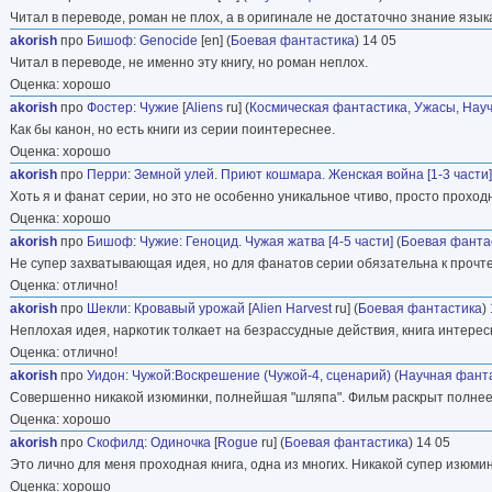
Читал в переводе, роман не плох, а в оригинале не достаточно знание язык
akorish
про
Бишоф
:
Genocide
[en] (
Боевая фантастика
) 14 05
Читал в переводе, не именно эту книгу, но роман неплох.
Оценка: хорошо
akorish
про
Фостер
:
Чужие
[
Aliens
ru] (
Космическая фантастика
,
Ужасы
,
Науч
Как бы канон, но есть книги из серии поинтереснее.
Оценка: хорошо
akorish
про
Перри
:
Земной улей. Приют кошмара. Женская война [1-3 части]
Хоть я и фанат серии, но это не особенно уникальное чтиво, просто проход
Оценка: хорошо
akorish
про
Бишоф
:
Чужие: Геноцид. Чужая жатва [4-5 части]
(
Боевая фанта
Не супер захватывающая идея, но для фанатов серии обязательна к прочт
Оценка: отлично!
akorish
про
Шекли
:
Кровавый урожай
[
Alien Harvest
ru] (
Боевая фантастика
)
Неплохая идея, наркотик толкает на безрассудные действия, книга интересн
Оценка: отлично!
akorish
про
Уидон
:
Чужой:Воскрешение (Чужой-4, сценарий)
(
Научная фант
Совершенно никакой изюминки, полнейшая "шляпа". Фильм раскрыт полнее,
Оценка: хорошо
akorish
про
Скофилд
:
Одиночка
[
Rogue
ru] (
Боевая фантастика
) 14 05
Это лично для меня проходная книга, одна из многих. Никакой супер изюмин
Оценка: хорошо