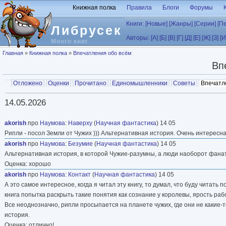
Перейти к основному содержанию
Книжная полка
Правила
Блоги
Форумы
Книги:
[Новые]
[Жанры]
[Серии]
[П
Либрусек
Авторы:
[А]
[Б]
[В]
[Г]
[Д]
[Е]
[Ж]
[З]
[И
Много книг
Вы здесь
Главная
»
Книжная полка
»
Впечатления обо всём
Вп
Главные вкладки
Отложено
Оценки
Прочитано
Единомышленники
Советы
Впечатл
Вторичные вкладки
14.05.2026
akorish
про
Наумова
:
Наверху
(
Научная фантастика
) 14 05
Рипли - посол Земли от Чужих ))) Альтернативная история. Очень интересн
akorish
про
Наумова
:
Безумие
(
Научная фантастика
) 14 05
Альтернативная история, в которой Чужие-разумны, а люди наоборот фана
Оценка: хорошо
akorish
про
Наумова
:
Контакт
(
Научная фантастика
) 14 05
А это самое интересное, когда я читал эту книгу, то думал, что буду читать
книга попытка раскрыть такие понятия как сознание у королевы, ярость раб
Все неоднозначно, рипли просыпается на планете чужих, где они не какие-
история.
Оценка: отлично!