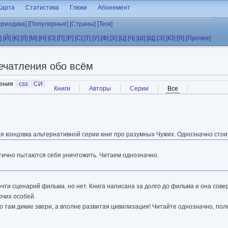
Карта
Статистика
Глюки
Абонемент
ериодика]
[Популярные]
[Страны]
[Теги]
]
[Й]
[К]
[Л]
[М]
[Н]
[О]
[П]
[Р]
[С]
[Т]
[У]
[Ф]
[Х]
[Ц]
[Ч]
[Ш]
[Щ]
[Э]
[Ю]
[Я]
[Прочее]
ечатления обо всём
ения
(активная вкладка)
css
СИ
Книги
Авторы
Серии
Все
(активная вкладк
ая концовка альтернативной серии книг про разумных Чужих. Однозначно стои
тично пытаются себя уничтожить. Читаем однозначно.
 почти сценарий фильма, но нет. Книга написана за долго до фильма и она сов
очих особей.
то там дикие звери, а вполне развитая цивилизация! Читайте однозначно, по