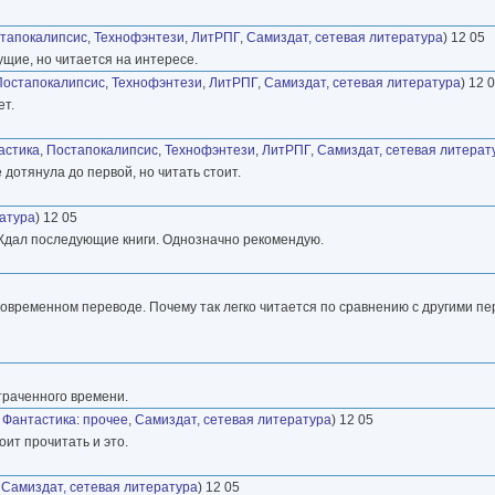
тапокалипсис
,
Технофэнтези
,
ЛитРПГ
,
Самиздат, сетевая литература
) 12 05
ущие, но читается на интересе.
Постапокалипсис
,
Технофэнтези
,
ЛитРПГ
,
Самиздат, сетевая литература
) 12 
ет.
астика
,
Постапокалипсис
,
Технофэнтези
,
ЛитРПГ
,
Самиздат, сетевая литерат
 дотянула до первой, но читать стоит.
ратура
) 12 05
е. Ждал последующие книги. Однозначно рекомендую.
овременном переводе. Почему так легко читается по сравнению с другими пе
траченного времени.
,
Фантастика: прочее
,
Самиздат, сетевая литература
) 12 05
оит прочитать и это.
,
Самиздат, сетевая литература
) 12 05