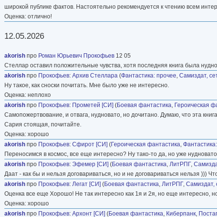
широкой публике фактов. Настоятельно рекомендуется к чтению всем инт
Оценка: отлично!
12.05.2026
akorish
про
Роман Юрьевич Прокофьев
12 05
Стеллар оставил положительные чувства, хотя последняя книга была нуднова
akorish
про
Прокофьев
:
Архив Стеллара
(
Фантастика: прочее
,
Самиздат, се
Ну такое, как сноски почитать. Мне было уже не интересно.
Оценка: неплохо
akorish
про
Прокофьев
:
Прометей [СИ]
(
Боевая фантастика
,
Героическая ф
Самопожертвование, и отвага, нудновато, но дочитано. Думаю, что эта книг
Сария стоящая, почитайте.
Оценка: хорошо
akorish
про
Прокофьев
:
Сфирот [СИ]
(
Героическая фантастика
,
Фантастика:
Переносимся в космос, все еще интересно? Ну тако-то да, но уже нудновато
akorish
про
Прокофьев
:
Эфемер [СИ]
(
Боевая фантастика
,
ЛитРПГ
,
Самизда
Даат - как бы и нельзя договариваться, но и не договариваться нельзя ))) 
akorish
про
Прокофьев
:
Легат [СИ]
(
Боевая фантастика
,
ЛитРПГ
,
Самиздат, 
Оценка все еще Хорошо! Не так интересно как 1я и 2я, но еще интересно, 
Оценка: хорошо
akorish
про
Прокофьев
:
Архонт [СИ]
(
Боевая фантастика
,
Киберпанк
,
Поста