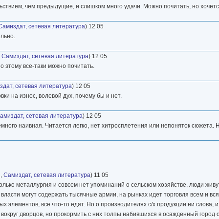
льствием, чем предыдущие, и слишком много удачи. Можно почитать, но хочетс
Самиздат, сетевая литература
) 12 05
ельно.
,
Самиздат, сетевая литература
) 12 05
По этому все-таки можно почитать.
здат, сетевая литература
) 12 05
ки на износ, волевой дух, почему бы и нет.
амиздат, сетевая литература
) 12 05
емного наивная. Читается легко, нет хитросплетения или непоняток сюжета. 
и
,
Самиздат, сетевая литература
) 11 05
лько металлургия и совсем нет упоминаний о сельском хозяйстве, люди живу
, власти могут содержать тысячные армии, на рынках идет торговля всем и вся
элементов, все что-то едят. Но о производителях с/х продукции ни слова, и
вокруг дворцов, но прокормить с них толпы набившихся в осажденный город 