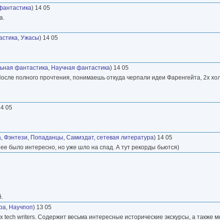
фантастика
) 14 05
а.
астика
,
Ужасы
) 14 05
ьная фантастика
,
Научная фантастика
) 14 05
 После полного прочтения, понимаешь откуда черпали идеи Фаренгейта, 2х х
14 05
а
,
Фэнтези
,
Попаданцы
,
Самиздат, сетевая литература
) 14 05
нее было интересно, но уже шло на спад. А тут рекорды бьются)
.
ра
,
Научпоп
) 13 05
их tech writers. Содержит весьма интересные исторические экскурсы, а также