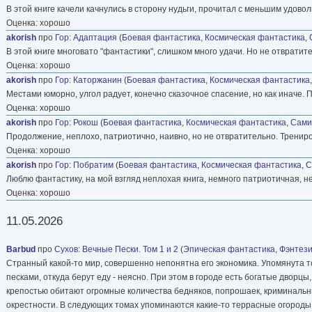
В этой книге качели качнулись в сторону нудьги, прочитал с меньшим удово
Оценка: хорошо
akorish
про
Гор
:
Адаптация
(
Боевая фантастика
,
Космическая фантастика
,
В этой книге многовато "фантастики", слишком много удачи. Но не отвратит
Оценка: хорошо
akorish
про
Гор
:
Каторжанин
(
Боевая фантастика
,
Космическая фантастика
Местами юморно, улгол радует, конечно сказочное спасение, но как иначе. 
Оценка: хорошо
akorish
про
Гор
:
Рокош
(
Боевая фантастика
,
Космическая фантастика
,
Сами
Продолжение, неплохо, патриотично, наивно, но не отвратительно. Трениров
Оценка: хорошо
akorish
про
Гор
:
Побратим
(
Боевая фантастика
,
Космическая фантастика
,
С
Люблю фантастику, на мой взгляд неплохая книга, немного патриотичная, н
Оценка: хорошо
11.05.2026
Barbud
про
Сухов
:
Вечные Пески. Том 1 и 2
(
Эпическая фантастика
,
Фэнтез
Странный какой-то мир, совершенно непонятна его экономика. Упомянута то
песками, откуда берут еду - неясно. При этом в городе есть богатые дворцы
крепостью обитают огромные количества бедняков, попрошаек, криминальных 
окрестности. В следующих томах упоминаются какие-то террасные огороды 