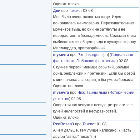
Оценка: плохо
Дей
про
Таксист
03 08
Мне было очень захватывающе. Идея
понравилась неимоверно. Переживательных
моментов тьма, но они не затянуты и не
перерастают в безнадёжность. Седьмая книга
выбивается из общего ряда в лучшую сторону.
Миллиардер, приговорённый
………
mysevra
про
Рот
:
Insurgent
[en] (
Социальная
фантастика
,
Любовная фантастика
) 02 08
Скучнее первой: меньше событий, больше
обид, рефлексии и претензий. Если бы с этой
книги начиналась серия, я бы уже забросила.
Оценка: неплохо
mysevra
про
Чиж
:
Тайны льда
(
Исторический
детектив
) 02 08
Опереточная чепуха в псевдо-ретро стиле с
кучей нелепостей и несуразностей.
Оценка: плохо
RedRoses3
про
Таксист
01 08
А чем дальше, тем лучше написано. 7 часть
другой "автор" писал? ))