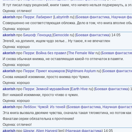
Я тут писал пару рецензий, книги такие, что ничего нельзя подчеркнуть, а э
Оценка: отлично!
akorish
про
Перри
:
Лабиринт
[
Labyrinth
ru] (
Боевая фантастика
,
Научная фа
Совершенно не соответствующая обложка. Дело в том, что книга вполне обы
Оценка: хорошо
akorish
про
Бишоф
:
Геноцид
[
Genocide
ru] (
Боевая фантастика
) 14 05
Эгегей, на допинге, ищем чудо зелье... Ну такое, я не впечатлен
Оценка: хорошо
akorish
про
Перри
:
Война без правил
[
The Female War
ru] (
Боевая фантасти
И снова обычная книжка, не оставляющая какой-то отпечаток в памяти.
Оценка: хорошо
akorish
про
Перри
:
Приют кошмаров
[
Nightmare Asylum
ru] (
Боевая фантаст
Снова никакой изюминки, просто книжка про Чужих.
Оценка: хорошо
akorish
про
Перри
:
Земной муравейник
[
Earth Hive
ru] (
Боевая фантастика
) 
Вот никакой изюминки, просто чтиво о чужих.
Оценка: хорошо
akorish
про
Леббон
:
Чужой: Из теней
(
Боевая фантастика
,
Научная фантаст
Эта книга вызвала двоякие чувства, сначала такая тягомотина, но потом ка
Фанатам серии обязательна к прочтению!
Оценка: отлично!
akorish
про
Шекли
:
Alien Harvest
[en] (
Научная фантастика
) 14 05