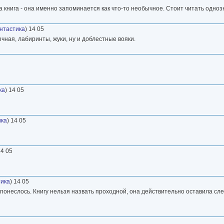
та книга - она именно запоминается как что-то необычное. Стоит читать одноз
нтастика
) 14 05
чная, лабиринты, жуки, ну и доблестные вояки.
ка
) 14 05
ика
) 14 05
14 05
ика
) 14 05
к понеслось. Книгу нельзя назвать проходной, она действительно оставила сле