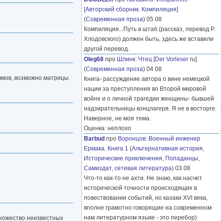
[Авторский сборник. Компиляция]
(
Современная проза
) 05 08
Компиляция...Путь в штаб (рассказ, перевод Р.
Хлодовского) должен быть, здесь же вставили
другой перевод.
Oleg68
про
Шлинк
:
Чтец
[
Der Vorleser
ru]
(
Современная проза
) 04 08
олмов, возможно матрицы.
Книга- рассуждение автора о вине немецкой
нации за преступления во Второй мировой
войне и о личной трагедии женщины- бывшей
надзирательницы концлагеря. Я не в восторге.
Наверное, не моя тема.
Оценка: неплохо
Barbud
про
Воронцов
:
Военный инженер
Ермака. Книга 1
(
Альтернативная история
,
Исторические приключения
,
Попаданцы
,
Самиздат, сетевая литература
) 03 08
Что-то как-то не ахти. Не знаю, как насчет
исторической точности происходящих в
повествовании событий, но казаки XVI века,
вполне грамотно говорящие на современном
нам литературном языке - это перебор)
 множество неизвестных