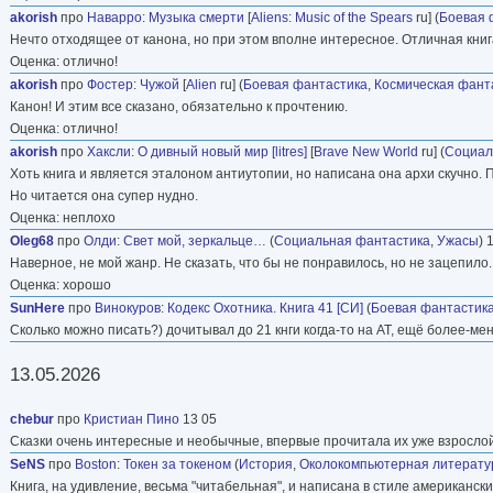
akorish
про
Наварро
:
Музыка смерти
[
Aliens: Music of the Spears
ru] (
Боевая 
Нечто отходящее от канона, но при этом вполне интересное. Отличная книг
Оценка: отлично!
akorish
про
Фостер
:
Чужой
[
Alien
ru] (
Боевая фантастика
,
Космическая фант
Канон! И этим все сказано, обязательно к прочтению.
Оценка: отлично!
akorish
про
Хаксли
:
О дивный новый мир [litres]
[
Brave New World
ru] (
Социал
Хоть книга и является эталоном антиутопии, но написана она архи скучно.
Но читается она супер нудно.
Оценка: неплохо
Oleg68
про
Олди
:
Свет мой, зеркальце…
(
Социальная фантастика
,
Ужасы
) 
Наверное, не мой жанр. Не сказать, что бы не понравилось, но не зацепило.
Оценка: хорошо
SunHere
про
Винокуров
:
Кодекс Охотника. Книга 41 [СИ]
(
Боевая фантастик
Сколько можно писать?) дочитывал до 21 кнги когда-то на АТ, ещё более-ме
13.05.2026
chebur
про
Кристиан Пино
13 05
Сказки очень интересные и необычные, впервые прочитала их уже взрослой
SeNS
про
Boston
:
Токен за токеном
(
История
,
Околокомпьютерная литерату
Книга, на удивление, весьма "читабельная", и написана в стиле американск