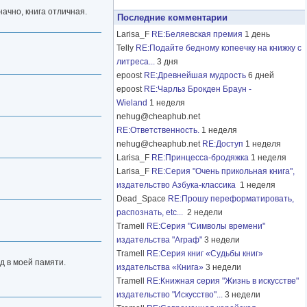
начно, книга отличная.
Последние комментарии
Larisa_F
RE:Беляевская премия
1 день
Telly
RE:Подайте бедному копеечку на книжку с
литреса...
3 дня
epoost
RE:Древнейшая мудрость
6 дней
epoost
RE:Чарльз Брокден Браун -
Wieland
1 неделя
nehug@cheaphub.net
RE:Ответственность.
1 неделя
nehug@cheaphub.net
RE:Доступ
1 неделя
Larisa_F
RE:Принцесса-бродяжка
1 неделя
Larisa_F
RE:Серия "Очень прикольная книга",
издательство Азбука-классика
1 неделя
Dead_Space
RE:Прошу переформатировать,
распознать, etc...
2 недели
Tramell
RE:Серия "Символы времени"
издательства "Аграф"
3 недели
Tramell
RE:Серия книг «Судьбы книг»
д в моей памяти.
издательства «Книга»
3 недели
Tramell
RE:Книжная серия "Жизнь в искусстве"
издательство "Искусство"...
3 недели