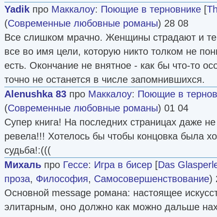
Yadik
про
Маккалоу
:
Поющие в терновнике
[
Th
(
Современные любовные романы
) 28 08
Все слишком мрачно. Женщины страдают и те
все во имя цели, которую никто толком не пон
есть. Окончание не внятное - как бы что-то ос
точно не останется в числе запомнившихся.
Alenushka 83
про
Маккалоу
:
Поющие в тернов
(
Современные любовные романы
) 01 04
Супер книга! На последних страницах даже не 
ревела!!! Хотелось бы чтобы концовка была х
судьба!:(((
Михаль
про
Гессе
:
Игра в бисер
[
Das Glasperle
проза
,
Философия
,
Самосовершенствование
)
Основной message романа: настоящее искусс
элитарным, оно должно как можно дальше нах