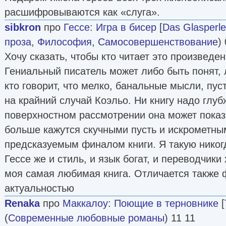
расшифровываются как «слуга».
sibkron
про
Гессе
:
Игра в бисер
[
Das Glasperle
проза
,
Философия
,
Самосовершенствование
)
Хочу сказать, чтобы кто читает это произведе
Гениальный писатель может либо быть понят, 
кто говорит, что мелко, банальные мысли, пус
на крайний случай Коэльо. Ни книгу надо глуб
поверхностном рассмотрении она может показ
больше кажутся скучными пусть и искрометны
предсказуемым финалом книги. Я такую никогд
Гессе же и стиль, и язык богат, и переводчики
моя самая любимая книга. Отличается также 
актуальностью
Renaka
про
Маккалоу
:
Поющие в терновнике
[
(
Современные любовные романы
) 11 11