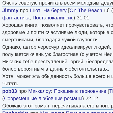
Очень советую прочитать всем молодым деву
Jimmy
про
Шют
:
На берегу
[
On The Beach
ru] (
фантастика
,
Постапокалипсис
) 31 01
Хорошая книга, позволяет прочувствовать, ч
здоровые и почти счастливые люди, которые с
смертниками, благодаря чужой глупости.
Однако, автор чересчур идеализирует людей, п
получается очень уж благостная (с учетом Неи
Никаких тебе преступлений, оргий, беспредела 
более вероятным в данных обстоятельствах.
Хотя, может эта обыденность больше всего и ц
Читать
pob83
про
Маккалоу
:
Поющие в терновнике
[
T
(
Современные любовные романы
) 22 12
Обожаю этот роман, перечитывала его много р