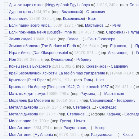
Дочь четырех отцов
[
Négy Apának Egy Leánya
ru]
1182K, 240 с.
(пер.
Бело
Дурная кровь
14M, 97 с.
(пер.
Волконский
) -
Станкович
Европолис
1276K, 235 с.
(пер.
Кожевников
) -
Барт
Если парни всего мира...
563K, 122 с.
(пер.
Мартынов
, ...) -
Реми
Если покинешь меня
[
Opustíš-li mne
ru]
3M, 467 с.
(пер.
Сорокина
) -
Плуга
Земля людей
1860K, 164 с.
(пер.
Велле
, ...) -
Сент-Экзюпери
Земная оболочка
[
The Surface of Earth
ru]
3M, 644 с.
(пер.
Ефанова
, ...) -
П
Игра в бисер
[
Das Glasperlenspiel
ru]
1307K, 521 с.
(пер.
Аверинцев
, ...) -
Г
Ион
2159K, 388 с.
(пер.
Кульманова
) -
Ребряну
Конец века в Бухаресте
2191K, 392 с.
(пер.
Кожевников
) -
Садовяну
Край безоблачной ясности
[
La región más transparente
ru]
1946K, 419 с.
(п
Крысолов
[
Pied Piper
ru]
650K, 197 с.
(пер.
Галь
) -
Шют
Крысолов. На берегу
[
Pied piper 1942, On the beach 1957
ru]
2M, 431 с.
(пе
Мать выходит замуж
1508K, 298 с.
(пер.
Раузина
, ...) -
Мартинсон
Меделень
[
La Medeleni
ru]
1001K, 207 с.
(пер.
Свешникова
) -
Теодоряну
Металл дьявола
1298K, 234 с.
(пер.
Степанов
, ...) -
Сеспедес
Металл дьявола
8M, 273 с.
(пер.
Степанов
, ...) (оформ.
Кафьян
) -
Сеспед
Милосердие
3M, 700 с.
(пер.
Гусев
) -
Немет
Моя Антония
35M, 274 с.
(пер.
Разумовская
, ...) -
Кэсер
Моя Антония
[
My Antonia
ru]
667K, 192 с.
(пер.
Разумовская
, ...) -
Кэсер