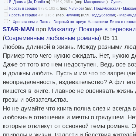
Я, Данила
[
Ja, Danilo
ru]
1716K, 285 с.
(пер.
Макаровская
) -
Сушич
Ярость в сердце
973K, 182 с.
(пер.
Чугунов
) (илл.
Поддубовская
) -
Маркан
Ярость в сердце
4M, 216 с.
(пер.
Чугунов
) (илл.
Поддубовская
) -
Марканд
1.
Хроника семьи Паскье: Гаврский нотариус. Наставники. Битва с тенями
STAR-MAN
про
Маккалоу
:
Поющие в терновни
(
Современные любовные романы
) 05 11
Любовь длинной в жизнь. Между разными люд
Пример того чего нужно ожидать. Нет, нужно 
Даже от того кто нем недоступен. Ведь все во
и должны любить. Пусть и им что то запрещает
неопределенность, издевательство? А фиг его 
пишется в книге. Главное не оценивать жизнь 
грезы и обязательства.
Но не думайте что книга полна слез и всегда 
любовные отношения и мечты о грядущем. Нет
которые отвлекут от основной темы романа. 
природы и жизни. Радости и бедствия жителей