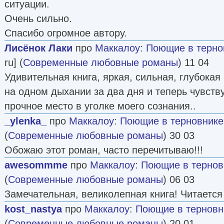
ситуации.
Очень сильно.
Спасибо огромное автору.
Лисёнок Лаки
про
Маккалоу
:
Поющие в терно
ru] (
Современные любовные романы
) 11 04
Удивительная книга, яркая, сильная, глубокая 
на одном дыхании за два дня и теперь чувств
прочное место в уголке моего сознания..
_ylenka_
про
Маккалоу
:
Поющие в терновнике
(
Современные любовные романы
) 30 03
Обожаю этот роман, часто перечитываю!!!
awesommme
про
Маккалоу
:
Поющие в тернов
(
Современные любовные романы
) 06 03
Замечательная, великолепная книга! Читается
kost_nastya
про
Маккалоу
:
Поющие в терновн
(
Современные любовные романы
) 20 01