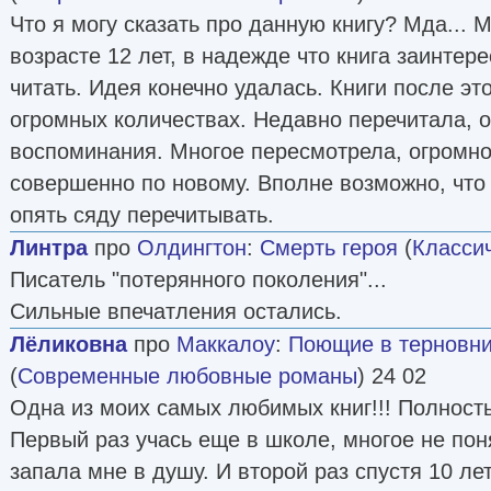
Что я могу сказать про данную книгу? Мда... 
возрасте 12 лет, в надежде что книга заинтере
читать. Идея конечно удалась. Книги после эт
огромных количествах. Недавно перечитала, о
воспоминания. Многое пересмотрела, огромно
совершенно по новому. Вполне возможно, что 
опять сяду перечитывать.
Линтра
про
Олдингтон
:
Смерть героя
(
Класси
Писатель "потерянного поколения"...
Сильные впечатления остались.
Лёликовна
про
Маккалоу
:
Поющие в терновн
(
Современные любовные романы
) 24 02
Одна из моих самых любимых книг!!! Полность
Первый раз учась еще в школе, многое не поня
запала мне в душу. И второй раз спустя 10 лет