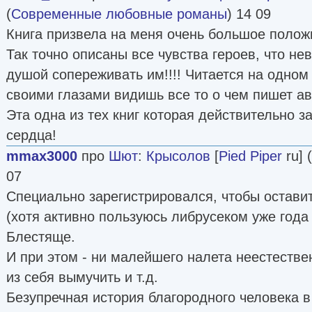
(
Современные любовные романы
) 14 09
Книга призвела на меня очень большое положи
Так точно описаны все чувства героев, что н
душой сопереживать им!!!! Читается на одном
своими глазами видишь все то о чем пишет авто
Эта одна из тех книг которая действительно з
сердца!
mmax3000
про
Шют
:
Крысолов
[
Pied Piper
ru] (
07
Специально зарегистрировался, чтобы оставит
(хотя активно пользуюсь либрусеком уже года 
Блестяще.
И при этом - ни малейшего налета неестествен
из себя вымучить и т.д.
Безупречная история благородного человека в