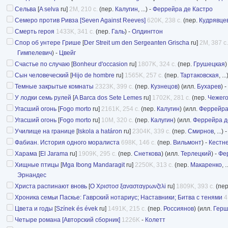
Сельва
[
A selva
ru]
2M, 210 с.
(пер.
Калугин
, ...) -
Феррейра де Кастро
Семеро против Ривза [Seven Against Reeves]
620K, 238 с.
(пер.
Кудрявце
Смерть героя
1433K, 341 с.
(пер.
Галь
) -
Олдингтон
Спор об унтере Грише
[
Der Streit um den Sergeanten Grischa
ru]
2M, 387 с.
Гимпелевич
) -
Цвейг
Счастье по случаю
[
Bonheur d'occasion
ru]
1807K, 324 с.
(пер.
Грушецкая
)
Сын человеческий
[
Hijo de hombre
ru]
1565K, 257 с.
(пер.
Тартаковская
, ..
Темные закрытые комнаты
2323K, 399 с.
(пер.
Кузнецов
) (илл.
Бухарев
) -
У лодки семь рулей
[
A Barca dos Sete Lemes
ru]
1702K, 281 с.
(пер.
Чежег
Угасший огонь
[
Fogo morto
ru]
2161K, 254 с.
(пер.
Калугин
) (илл.
Феррейра
Угасший огонь
[
Fogo morto
ru]
10M, 320 с.
(пер.
Калугин
) (илл.
Феррейра д
Училище на границе
[
Iskola a határon
ru]
2304K, 339 с.
(пер.
Смирнов
, ...) 
Фабиан. История одного моралиста
698K, 146 с.
(пер.
Вильмонт
) -
Кестн
Харама
[
El Jarama
ru]
1909K, 295 с.
(пер.
Снеткова
) (илл.
Терлецкий
) -
Фе
Хищные птицы
[
Mga Ibong Mandaragit
ru]
2250K, 313 с.
(пер.
Макаренко
, 
Эрнандес
Христа распинают вновь
[
Ο Χριστοσ ξανασταγρωνζτλi
ru]
1809K, 393 с.
(пе
Хроника семьи Паскье: Гаврский нотариус; Наставники; Битва с тенями
4
Цвета и годы
[
Színek és évek
ru]
1491K, 215 с.
(пер.
Россиянов
) (илл.
Герш
Четыре романа [Авторский сборник]
1226K
-
Колетт