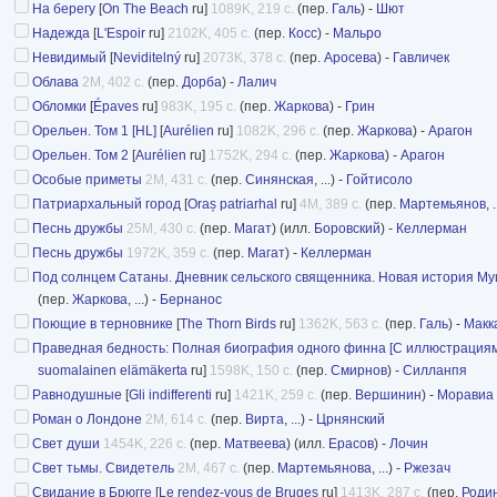
На берегу
[
On The Beach
ru]
1089K, 219 с.
(пер.
Галь
) -
Шют
Надежда
[
L'Espoir
ru]
2102K, 405 с.
(пер.
Косс
) -
Мальро
Невидимый
[
Neviditelný
ru]
2073K, 378 с.
(пер.
Аросева
) -
Гавличек
Облава
2M, 402 с.
(пер.
Дорба
) -
Лалич
Обломки
[
Épaves
ru]
983K, 195 с.
(пер.
Жаркова
) -
Грин
Орельен. Том 1 [HL]
[
Aurélien
ru]
1082K, 296 с.
(пер.
Жаркова
) -
Арагон
Орельен. Том 2
[
Aurélien
ru]
1752K, 294 с.
(пер.
Жаркова
) -
Арагон
Особые приметы
2M, 431 с.
(пер.
Синянская
, ...) -
Гойтисоло
Патриархальный город
[
Oraș patriarhal
ru]
4M, 389 с.
(пер.
Мартемьянов
, 
Песнь дружбы
25M, 430 с.
(пер.
Магат
) (илл.
Боровский
) -
Келлерман
Песнь дружбы
1972K, 359 с.
(пер.
Магат
) -
Келлерман
Под солнцем Сатаны. Дневник сельского священника. Новая история Му
(пер.
Жаркова
, ...) -
Бернанос
Поющие в терновнике
[
The Thorn Birds
ru]
1362K, 563 с.
(пер.
Галь
) -
Макк
Праведная бедность: Полная биография одного финна [С иллюстрация
suomalainen elämäkerta
ru]
1598K, 150 с.
(пер.
Смирнов
) -
Силланпя
Равнодушные
[
Gli indifferenti
ru]
1421K, 259 с.
(пер.
Вершинин
) -
Моравиа
Роман о Лондоне
2M, 614 с.
(пер.
Вирта
, ...) -
Црнянский
Свет души
1454K, 226 с.
(пер.
Матвеева
) (илл.
Ерасов
) -
Лочин
Свет тьмы. Свидетель
2M, 467 с.
(пер.
Мартемьянова
, ...) -
Ржезач
Свидание в Брюгге
[
Le rendez-vous de Bruges
ru]
1413K, 287 с.
(пер.
Роди