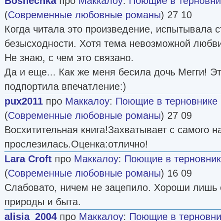
Boshechka
про
Маккалоу
:
Поющие в терновни
(
Современные любовные романы
) 27 10
Когда читала это произведение, испытывала с
безысходности. Хотя тема невозможной любви 
Не знаю, с чем это связано.
Да и еще... Как же меня бесила дочь Мегги! Э
подпортила впечатление:)
pux2011
про
Маккалоу
:
Поющие в терновнике
(
Современные любовные романы
) 27 09
Восхитительная книга!Захватывает с самого н
прослезилась.Оценка:отлично!
Lara Crоft
про
Маккалоу
:
Поющие в терновни
(
Современные любовные романы
) 16 09
Слабовато, ничем не зацепило. Хороши лишь 
природы и быта.
alisia_2004
про
Маккалоу
:
Поющие в терновни