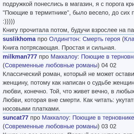
подружкой понеслись в магазин, я с порога кр
"Поющие в термитнике", было весело, до сих 
:)))))
Книгу прочитала потом, будучи взрослее на па
suslikhoma
про
Олдингтон
:
Смерть героя
(
Кла
Книга потрясающая. Простая и сильная.
milkman777
про
Маккалоу
:
Поющие в терновн
(
Современные любовные романы
) 04 02
Классический роман, который не может оста
женщину, потому как написан о судьбе женщин
любви, конечно. Той, что живет вечно, в любы
Любви, которая вне смерти. Как читать: укута
носовыми платками.
suncat77
про
Маккалоу
:
Поющие в терновник
(
Современные любовные романы
) 03 02