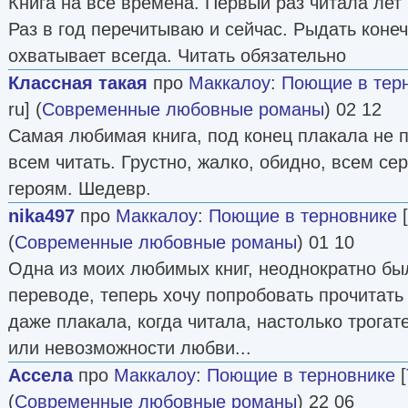
Книга на все времена. Первый раз читала лет
Раз в год перечитываю и сейчас. Рыдать конеч
охватывает всегда. Читать обязательно
Классная такая
про
Маккалоу
:
Поющие в тер
ru] (
Современные любовные романы
) 02 12
Самая любимая книга, под конец плакала не 
всем читать. Грустно, жалко, обидно, всем с
героям. Шедевр.
nika497
про
Маккалоу
:
Поющие в терновнике
[
(
Современные любовные романы
) 01 10
Одна из моих любимых книг, неоднократно бы
переводе, теперь хочу попробовать прочитать в
даже плакала, когда читала, настолько трогат
или невозможности любви...
Ассела
про
Маккалоу
:
Поющие в терновнике
[
(
Современные любовные романы
) 22 06