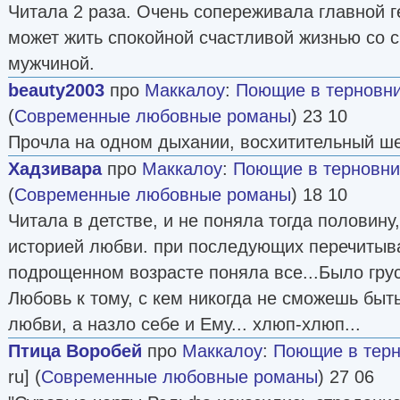
Читала 2 раза. Очень сопереживала главной г
может жить спокойной счастливой жизнью со
мужчиной.
beauty2003
про
Маккалоу
:
Поющие в терновн
(
Современные любовные романы
) 23 10
Прочла на одном дыхании, восхитительный ше
Хадзивара
про
Маккалоу
:
Поющие в терновни
(
Современные любовные романы
) 18 10
Читала в детстве, и не поняла тогда половину
историей любви. при последующих перечитыв
подрощенном возрасте поняла все...Было грус
Любовь к тому, с кем никогда не сможешь быт
любви, а назло себе и Ему... хлюп-хлюп...
Птица Воробей
про
Маккалоу
:
Поющие в терн
ru] (
Современные любовные романы
) 27 06