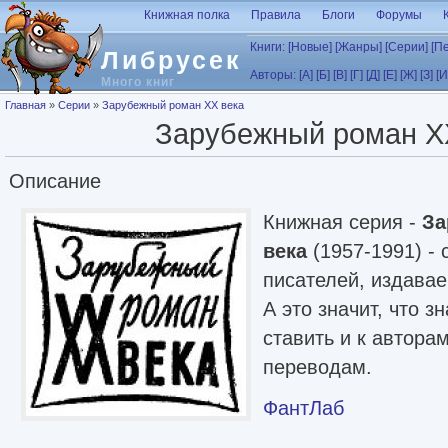
Перейти к основному содержанию
Книжная полка
Правила
Блоги
Форумы
Книги:
[Новые]
[Жанры]
[Серии]
[П
Либрусек
Авторы:
[А]
[Б]
[В]
[Г]
[Д]
[Е]
[Ж]
[З]
[И
Много книг
Вы здесь
Главная
»
Серии
»
Зарубежный роман XX века
Зарубежный роман X
Описание
Книжная серия -
За
века
(1957-1991) -
писателей, издавае
А это значит, что з
ставить и к авторам
переводам.
ФантЛаб