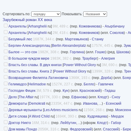
Сортировать по:
Показывать:
Зарубежный роман XX века
Архангелы
[
Arhanghelii
ru]
9M, 489 с.
(пер.
Кожевникова
) -
Агырбичану
Архангелы
[
Arhanghelii
ru]
2M, 418 с.
(пер.
Кожевников
) (илл.
Соколов
) -
А
Безумный лес
1687K, 344 с.
(пер.
Мартемьянов
) -
Станку
Берлин-Александерплац
[
Berlin Alexanderplatz
ru]
1757K, 445 с.
(пер.
Зукк
Былое — это сон
1982K, 308 с.
(пер.
Горлина
) (илл.
Гошко
) (ред.
Шахова
)
В большом чуждом мире
1983K, 382 с.
(пер.
Трауберг
) -
Алегрия
Власть без славы. В двух книгах
[
Power Without Glory
ru]
3M, 690 с.
(пер.
Т
Власть без славы. Книга 2
[
Power Without Glory
ru]
1399K, 328 с.
(пер.
Тре
Возвращение Филиппа Латиновича
1366K, 193 с.
(пер.
Дорба
) (илл.
Бояр
Гелимадоэ
[
Helimadoe
ru]
1527K, 227 с.
(пер.
Белло
) -
Гавличек
Господин Фицек
3M, 579 с.
(пер.
Кун
) (илл.
Красновский
) -
Гидаш
Дело
[
The Affair
ru]
1977K, 330 с.
(пер.
Ефанова
) (илл.
Клодт
) -
Сноу
Демократы
[
Demokrati
ru]
2335K, 447 с.
(пер.
Иванова
, ...) -
Есенский
Деревья-музыканты
[
Les Arbres musiciens
ru]
1156K, 268 с.
(пер.
Моисеен
Дитя слова
[
A Word Child
ru]
1694K, 393 с.
(пер.
Кудрявцева
) -
Мердок
Доктор Никто
16M, 314 с.
(пер.
Лейбутин
, ...) (оформ.
Клодт
) -
Габор
Дом мамы Пондо
2056K, 316 с.
(пер.
Федоровский
) (илл.
Спасский
) -
Бер