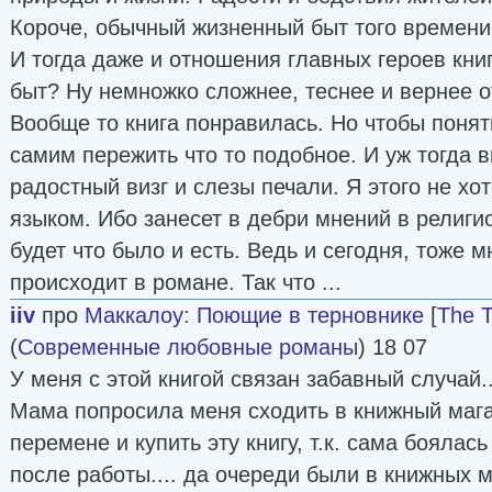
Короче, обычный жизненный быт того времени
И тогда даже и отношения главных героев книг
быт? Ну немножко сложнее, теснее и вернее 
Вообще то книга понравилась. Но чтобы понят
самим пережить что то подобное. И уж тогда 
радостный визг и слезы печали. Я этого не хо
языком. Ибо занесет в дебри мнений в религи
будет что было и есть. Ведь и сегодня, тоже м
происходит в романе. Так что ...
iiv
про
Маккалоу
:
Поющие в терновнике
[
The T
(
Современные любовные романы
) 18 07
У меня с этой книгой связан забавный случай..
Мама попросила меня сходить в книжный маг
перемене и купить эту книгу, т.к. сама боялась
после работы.... да очереди были в книжных м