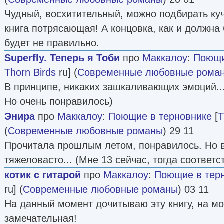
Чудный, восхитительный, можно подбирать куч
книга потрясающая! А концовка, как и должна
будет не правильно.
Superfly. Теперь я Тоби
про
Маккалоу
:
Поющи
Thorn Birds
ru] (
Современные любовные рома
В принципе, никаких зашкаливающих эмоций..
Но очень понравилось)
Энира
про
Маккалоу
:
Поющие в терновнике
[
T
(
Современные любовные романы
) 29 11
Прочитала прошлым летом, понравилось. Но в
тяжеловасто... (Мне 13 сейчас, тогда соответ
котик с гитарой
про
Маккалоу
:
Поющие в тер
ru] (
Современные любовные романы
) 03 11
На данный момент дочитываю эту книгу, на мой
замечательная!