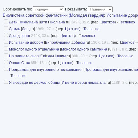
Александр Тесленко. Программа
перевод Е. Цветкова), с. 236-24
Сортировать по:
Показывать:
Александр Тесленко. Я в сердце
Библиотека советской фантастики (Молодая гвардия)
:
Испытание добро
Цветкова), с. 249-259
Дети Николиана
[
Діти Ніколіана
ru]
249K, 39 с.
(пер.
Цветков
) -
Тесленко
Александр Тесленко. Монолог одного отшельника (рассказ, перевод Е. Цветко
Дождь
[
Дощ
ru]
198K, 27 с.
(пер.
Цветков
) -
Тесленко
Дьондюранг
244K, 33 с.
(пер.
Цветков
) -
Тесленко
Испытание добром
[
Випробування добром
ru]
136K, 19 с.
(пер.
Цветков
) 
Монолог одного отшельника
[
Монолог одного самітника
ru]
91K, 8 с.
(пер
На планете снов
[
Світячи іншим
ru]
80K, 20 с.
(пер.
Цветков
) -
Тесленко
Орлан Стах
65K, 16 с.
(пер.
Цветков
) -
Тесленко
Программа для внутреннего пользования
[
Програма для внутрішнього к
Тесленко
Я в сердце не держал обиды
[
У мене в серці немає зла
ru]
118K, 8 с.
(пер