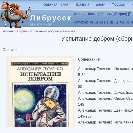
Перейти к основному содержанию
Книжная полка
Правила
Блоги
Форумы
Книги:
[Новые]
[Жанры]
[Серии]
[П
Либрусек
Авторы:
[А]
[Б]
[В]
[Г]
[Д]
[Е]
[Ж]
[З]
[И
Много книг
Вы здесь
Главная
»
Серии
»
Испытание добром (сборник)
Испытание добром (сборн
Описание
Содержание:
Александр Тесленко. На планете 
5-34
Александр Тесленко. Дьондюранг 
80
Александр Тесленко. Дождь (расс
Александр Тесленко. Орлан Стах 
148
Александр Тесленко. Дети Николи
149-207
Александр Тесленко. Испытание 
с. 207-236