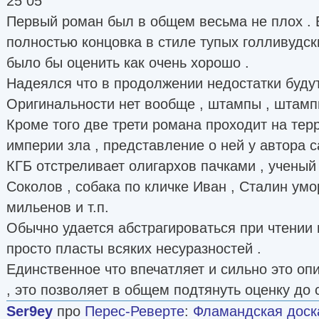
25 05
Первый роман был в общем весьма не плох . 
полностью концовка в стиле тупых голливудс
было бы оценить как очень хорошо .
Надеялся что в продолжении недостатки будут 
Оригинальности нет вообще , штампы , штамп
Кроме того две трети романа проходит на тер
империи зла , представление о ней у автора 
КГБ отстреливает олигархов пачками , ученый
Соколов , собака по кличке Иван , Сталин ум
мильенов и т.п.
Обычно удается абстрагироваться при чтении п
просто пласты всяких несуразностей .
Единственное что впечатляет и сильно это оп
, это позволяет в общем подтянуть оценку до 
Ser9ey
про
Перес-Реверте
:
Фламандская доск