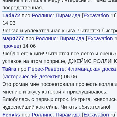
посредственная.
Lada72
про
Роллинс
:
Пирамида
[
Excavation
ru]
14 06
Легкая и увлекательная книга. Читается быстр
маря777
про
Роллинс
:
Пирамида
[
Excavation
r
прочее
) 14 06
Люблю его книги! Читаются все легко и очень
успехов на этом поприще, ДЖЕЙМС РОЛЛИНС!!!
Тайга
про
Перес-Реверте
:
Фламандская доска
(
Исторический детектив
) 06 06
Это роман мне посоветовала прочесть коллег
мнению и вкусу которой я прислушиваюсь.
Влюбилась с первых строк. Интрига, живопись,
чудеснейший коктейль. Читать обязательно!
Fenyks
про
Роллинс
:
Пирамида
[
Excavation
ru]