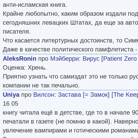
анти-исламская книга.
Крайне любопытно, каким образом издали по
сегодняшних левацких Штатах, да еще за авто
писателя.
Что касается литертурных достоинств, то Сим
Даже в качестве политического памфлетиста -
AleksRonin
про
Мэйберри
:
Вирус
[
Patient Zero
Оценка: Хрень.
Приятно узнать что самиздат это не только ру
компании не так печально.
Uniya
про
Вилсон
:
Застава [= Замок]
[
The Kee
16 05
книгу читала ещё в детстве, где то в начале 90
печатали в газете (не помню в какой). Наверн
увлечение вампирами и готическими романам