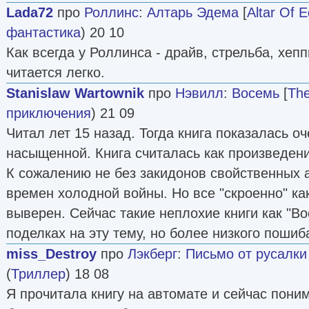
Lada72
про
Роллинс
:
Алтарь Эдема
[
Altar Of 
фантастика
) 20 10
Как всегда у Роллинса - драйв, стрельба, хепп
читается легко.
Stanislaw Wartownik
про
Нэвилл
:
Восемь
[
The
приключения
) 21 09
Читал лет 15 назад. Тогда книга показалась о
насыщенной. Книга считалась как произведение v
К сожалению не без закидонов свойственных
времен холодной войны. Но все "скроенно" ка
выверен. Сейчас такие неплохие книги как "Во
поделках на эту тему, но более низкого пошиба
miss_Destroy
про
Лэкберг
:
Письмо от русалки
(
Триллер
) 18 08
Я прочитала книгу на автомате и сейчас пони