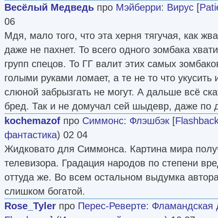
Весёлый Медведь
про
Мэйберри
:
Вирус
[
Pati
06
Мдя, мало того, что эта херня тягучая, как жва
даже не пахнет. То всего одного зомбака хват
групп спецов. То ГГ валит этих самых зомбако
голыми руками ломает, а те не то что укусить
слюной забрызгать не могут. А дальше всё ск
бред. Так и не домучал сей шыдевр, даже по 
kochemazof
про
Симмонс
:
Флэшбэк
[
Flashbac
фантастика
) 02 04
Жидковато для Симмонса. Картина мира полу
телевизора. Градация народов по степени вр
оттуда же. Во всем остальном выдумка автора
слишком богатой.
Rose_Tyler
про
Перес-Реверте
:
Фламандская 