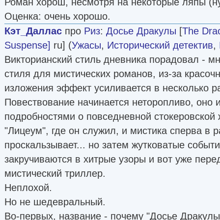
Роман хорош, несмотря на некоторые ляпы (ну
Оценка: очень хорошо.
Кэт_Даллас
про
Риз
:
Досье Дракулы
[
The Drac
Suspense]
ru] (
Ужасы
,
Исторический детектив
,
Викторианский стиль дневника порадовал - мн
стиля для мистических романов, из-за красоч
изложения эффект усиливается в несколько р
Повествование начинается неторопливо, оно 
подробностями о повседневной стокеровской ж
"Лицеум", где он служил, и мистика сперва в 
проскальзывает... но затем жутковатые событ
закручиваются в хитрые узоры и вот уже пере
мистический триллер.
Неплохой.
Но не шедевральный.
Во-первых, название - почему "Досье Дракул