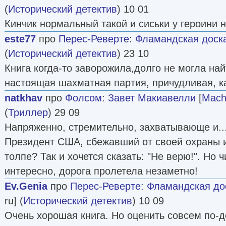
(
Исторический детектив
) 10 01
Кинчик нормальный такой и сиськи у героини н
este77
про
Перес-Реверте
:
Фламандская доск
(
Исторический детектив
) 23 10
Книга когда-то заворожила,долго не могла на
настоящая шахматная партия, причудливая, ка
natkhav
про
Фолсом
:
Завет Макиавелли
[
Machi
(
Триллер
) 29 09
Напряженно, стремительно, захватывающе и..
Президент США, сбежавший от своей охраны 
толпе? Так и хочется сказать: "Не верю!". Но 
интересно, дорога пролетела незаметно!
Ev.Genia
про
Перес-Реверте
:
Фламандская до
ru] (
Исторический детектив
) 10 09
Очень хорошая книга. Но оценить совсем по-д