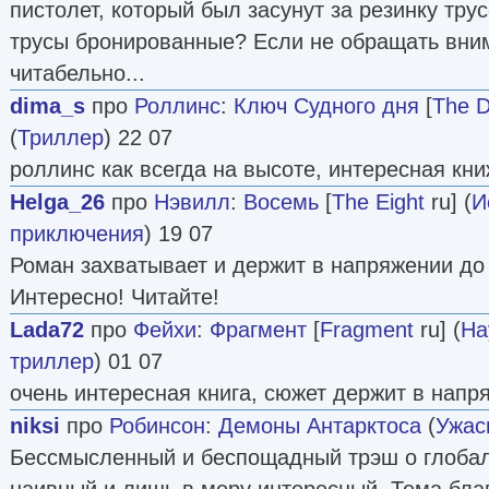
пистолет, который был засунут за резинку тру
трусы бронированные? Если не обращать вним
читабельно...
dima_s
про
Роллинс
:
Ключ Судного дня
[
The 
(
Триллер
) 22 07
роллинс как всегда на высоте, интересная кн
Helga_26
про
Нэвилл
:
Восемь
[
The Eight
ru] (
И
приключения
) 19 07
Роман захватывает и держит в напряжении до 
Интересно! Читайте!
Lada72
про
Фейхи
:
Фрагмент
[
Fragment
ru] (
На
триллер
) 01 07
очень интересная книга, сюжет держит в напр
niksi
про
Робинсон
:
Демоны Антарктоса
(
Ужас
Бессмысленный и беспощадный трэш о глобал
наивный и лишь в меру интересный. Тема бла