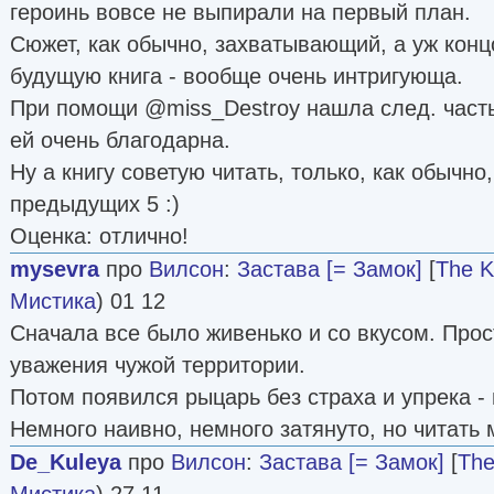
героинь вовсе не выпирали на первый план.
Сюжет, как обычно, захватывающий, а уж конц
будущую книга - вообще очень интригующа.
При помощи @miss_Destroy нашла след. часть 
ей очень благодарна.
Ну а книгу советую читать, только, как обычно
предыдущих 5 :)
Оценка: отлично!
mysevra
про
Вилсон
:
Застава [= Замок]
[
The 
Мистика
) 01 12
Сначала все было живенько и со вкусом. Прос
уважения чужой территории.
Потом появился рыцарь без страха и упрека - 
Немного наивно, немного затянуто, но читать 
De_Kuleya
про
Вилсон
:
Застава [= Замок]
[
The
Мистика
) 27 11