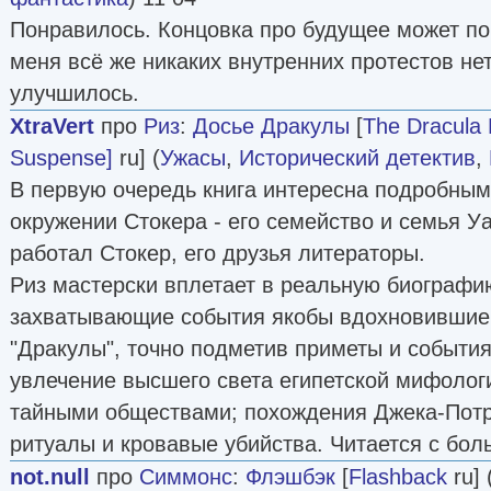
Понравилось. Концовка про будущее может пок
меня всё же никаких внутренних протестов нет
улучшилось.
XtraVert
про
Риз
:
Досье Дракулы
[
The Dracula 
Suspense]
ru] (
Ужасы
,
Исторический детектив
,
В первую очередь книга интересна подробным
окружении Стокера - его семейство и семья У
работал Стокер, его друзья литераторы.
Риз мастерски вплетает в реальную биографи
захватывающие события якобы вдохновившие 
"Дракулы", точно подметив приметы и события
увлечение высшего света египетской мифолог
тайными обществами; похождения Джека-Пот
ритуалы и кровавые убийства. Читается с бо
not.null
про
Симмонс
:
Флэшбэк
[
Flashback
ru] 