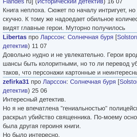
Flandes
ru] (
Исторический детектив
) 16 07
Книга неплоха. Сюжет по началу интригует, но
скучно. К тому же надоедает обильное количес
видят главные герои. Муторно получилось
Libertas
про
Ларссон
:
Солнечная буря
[
Solsto
детектив
) 11 07
Довольно нудно и не увлекательно. Герои вро
шансы быть колоритными, но то ли перевод уб
таков, что персонажи картонные и неинтересн
zefirka31
про
Ларссон
:
Солнечная буря
[
Solst
детектив
) 25 06
Интересный детектив.
Но я не впечатлена "гениальностью" полицейс
раскрыл убийство священника. По-моему осн
была другая героиня книги.
Но было интересно.