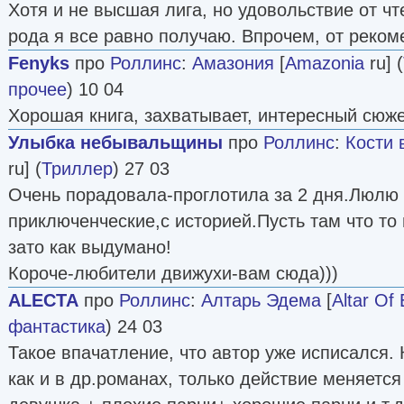
Хотя и не высшая лига, но удовольствие от чт
рода я все равно получаю. Впрочем, от реком
Fenyks
про
Роллинс
:
Амазония
[
Amazonia
ru] (
прочее
) 10 04
Хорошая книга, захватывает, интересный сюже
Улыбка небывальщины
про
Роллинс
:
Кости 
ru] (
Триллер
) 27 03
Очень порадовала-проглотила за 2 дня.Люлю 
приключенческие,с историей.Пусть там что то
зато как выдумано!
Короче-любители движухи-вам сюда)))
ALECTA
про
Роллинс
:
Алтарь Эдема
[
Altar Of
фантастика
) 24 03
Такое впачатление, что автор уже исписался. 
как и в др.романах, только действие меняется 