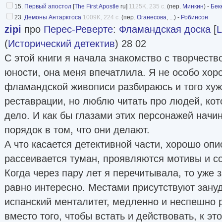
15.
Первый апостол
[
The First Apostle
ru]
1125K, 235 с.
(пер.
Минкин
) -
Бек
23.
Демоны Антарктоса
1009K, 224 с.
(пер.
Оганесова
, ...) -
Робинсон
zipi
про
Перес-Реверте
:
Фламандская доска
[
L
(
Исторический детектив
) 28 02
С этой книги я начала знакомство с творчество
юности, она меня впечатлила. Я не особо хор
фламандской живописи разбираюсь и того хуже
реставрации, но люблю читать про людей, ко
дело. И как бы глазами этих персонажей начи
порядок в том, что они делают.
А что касается детективной части, хорошо опи
рассеивается туман, проявляются мотивы и со
Когда через пару лет я перечитывала, то уже з
равно интересно. Местами присутствуют зануд
испанский менталитет, медленно и неспешно р
вместо того, чтобы встать и действовать, к эт