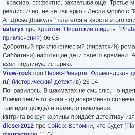
- красиво, эффектно, захватывающе. Третье м
реалистично, не не так ярко - Лесли Форбс с "Р
А "Досье Дракулы" плетется в хвосте этого спи
asteryx
про
Крайтон
:
Пиратские широты
[
Pirat
приключения
) 06 05
Добротный приключенческий (пиратский) роман
Саббатини) настоящие дети своего времени. А
взял подлиную историю.
View-rock
про
Перес-Реверте
:
Фламандская д
ru] (
Исторический детектив
) 23 04
Понравилось. В шахматах не смыслю, но идея
Впечатление от книги - одновременно солнечн
там идёт дождь) и немного печальная.
Интрига вокруг картины придаёт детективу из
dieser2012
про
Сойер
:
Вспомни, что будет
[
Fla
фантастика
) 11 04