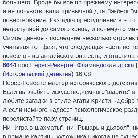
большего. Вроде бы все по прежнему интересн
я не почувствовала привычной для Лэкберг "
повествования. Разгадка преступлений в этот 
недоступной до самого конца, и почему-то ме
Самое ценное - последние несколько строчек 
учитывая тот факт, что следующая часть не п
повезло - на английском она есть, и ответила
6644
про
Перес-Реверте
:
Фламандская доска
[
(
Исторический детектив
) 16 08
Перес-Реверте мастер исторического детектив
Если вы любите искусство,немного"шарите" в 
любите загадки в стиле Агаты Кристи, -Добро
А если немного надоест психологическое разд
перелистайте пару страниц.
Ни "Игра в шахматы", ни "Рыцарь и дьявол", 
в романе картины художника никогда не сущес