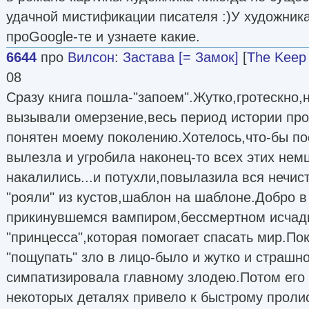
удачной мистификации писателя :)У художника
проGoogle-те и узнаете какие.
6644
про
Вилсон
:
Застава [= Замок]
[
The Keep
08
Сразу книга пошла-"запоем".Жутко,гротескно
вызывали омерзение,весь период истории про
понятен моему поколению.Хотелось,что-бы по
вылезла и угробила наконец-то всех этих нем
накалились...и потухли,повылазила вся нечис
"рояли" из кустов,шаблон на шаблоне.Добро в
прикинувшемся вампиром,бессмертном исчади
"принцесса",которая помогает спасать мир.По
"пощупать" зло в лицо-было и жутко и страшн
симпатизировала главному злодею.Потом его
некоторых деталях привело к быстрому проли