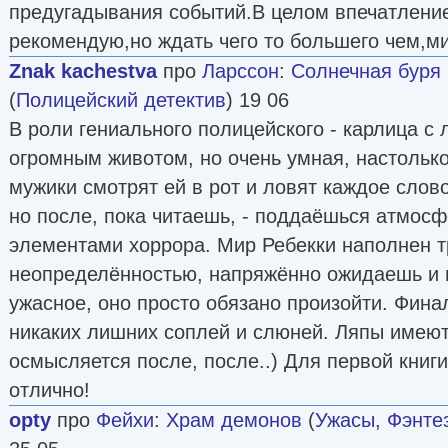
предугадывания событий.В целом впечатлени
рекомендую,но ждать чего то большего чем,ми
Znak kachestva
про
Ларссон
:
Солнечная буря
(
Полицейский детектив
) 19 06
В роли гениального полицейского - карлица 
огромным животом, но очень умная, настольк
мужики смотрят ей в рот и ловят каждое слов
но после, пока читаешь, - поддаёшься атмосф
элементами хоррора. Мир Ребекки наполнен 
неопределённостью, напряжённо ожидаешь и 
ужасное, оно просто обязано произойти. Фина
никаких лишних соплей и слюней. Ляпы имеют 
осмысляется после, после..) Для первой книг
отлично!
opty
про
Фейхи
:
Храм демонов
(
Ужасы
,
Фэнте