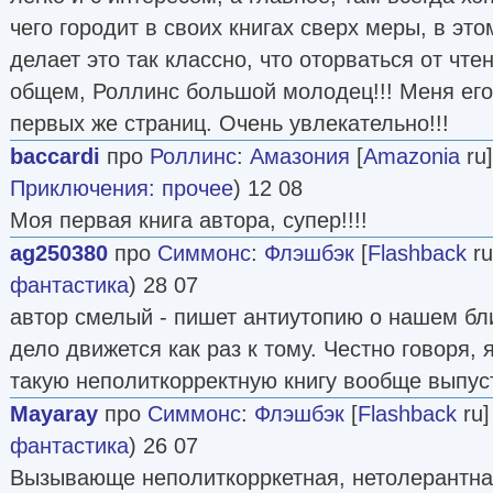
чего городит в своих книгах сверх меры, в это
делает это так классно, что оторваться от чт
общем, Роллинс большой молодец!!! Меня его
первых же страниц. Очень увлекательно!!!
baccardi
про
Роллинс
:
Амазония
[
Amazonia
ru]
Приключения: прочее
) 12 08
Моя первая книга автора, супер!!!!
ag250380
про
Симмонс
:
Флэшбэк
[
Flashback
ru
фантастика
) 28 07
автор смелый - пишет антиутопию о нашем б
дело движется как раз к тому. Честно говоря, 
такую неполиткорректную книгу вообще выпус
Mayaray
про
Симмонс
:
Флэшбэк
[
Flashback
ru]
фантастика
) 26 07
Вызывающе неполиткорркетная, нетолерантна