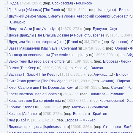
Гидра
1425K, 289 с.
(пер.
Сосновская
) -
Робинсон
Гробница [=Могила]
[
The Tomb
ru]
1531K, 340 с.
(пер.
Каледина
) -
Вилсон
Двуликий демон Мара. Смерть в любви [Авторский сборник]
[
Lovedeath
ru
Симмонс
Девушка Лаки
[
Lucky's Lady
ru]
1467K, 273 с.
(пер.
Бушуев
) -
Хоуг
Досье Дракулы
[
The Dracula Dossier [A Novel of Suspense]
ru]
1543K, 369 с
Друд, или Человек в черном [litres]
[
Drood
ru]
3M, 707 с.
(пер.
Куренная
) -
Завет Макиавелли
[
Machiavelli Covenant
ru]
1675K, 380 с.
(пер.
Орлов
) -
Ф
Заговор по-венециански
[
The Venice conspiracy
ru]
1392K, 298 с.
(пер.
Абд
Закон тени
[
La regola delle ombre
ru]
1419K, 310 с.
(пер.
Егорова
) -
Леони
Замок
[
The Keep
ru]
1330K, 295 с.
(пер.
Косова
) -
Вилсон
Застава [= Замок]
[
The Keep
ru]
1511K, 361 с.
(пер.
Алукард
, ...) -
Вилсон
Китайская рулетка [The Risk Agent]
1571K, 289 с.
(пер.
Фокина
) -
Пирсон
Ключ Судного дня
[
The Doomsday Key
ru]
2249K, 355 с.
(пер.
Саксин
) -
Ро
Кости волхвов
[
Map of Bones
ru]
2M, 420 с.
(пер.
Новикова
) -
Роллинс
Красная змея
[
La serpiente roja
ru]
1658K, 331 с.
(пер.
Корконосенко
) -
Ха
Кронос
[
Kronos
ru]
1150K, 252 с.
(пер.
Матюхин
) -
Робинсон
Крылья
[
Airframe
ru]
676K, 272 с.
(пер.
Волошин
) -
Крайтон
Лед
[
Glacé
ru]
1882K, 421 с.
(пер.
Егорова
) -
Миньер
Ледяная принцесса
[
Isprinsessan
ru]
1560K, 326 с.
(пер.
Степанов
) -
Лэкб