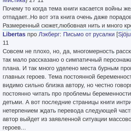
Почему то когда тема книги касается войны же
отпадает..Но вот эта книга очень даже порадов
Размеренный сюжет,любовная нить и много кро
Libertas
про
Лэкберг
:
Письмо от русалки
[
Sjöj
11
Совсем не плохо, но, да, многомерность расс
так мало рассказано о симпатичный персонажах
плана. И так много уделено места бурным пр
главных героев. Тема постоянной беременнос
видимо сильно близка автору, но честно говор
постоянно читать про проблемы беременности
детьми. А вот последние страницы книги интр
нетерпением ждать перевода следующей части
автор выйдет из заявленной ситуации массов
героев...