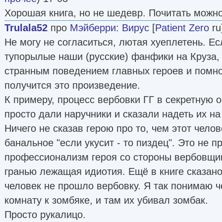
Хорошая книга, но не шедевр. Почитать можно
Trulala52
про
Мэйберри
:
Вирус
[
Patient Zero
ru]
Не могу не согласиться, лютая хуеплетень. Е
тупорылые наши (русские) фанфики на Круза, 
странным поведением главных героев и помно
получится это произведение.
К примеру, процесс вербовки ГГ в секретную 
просто дали наручники и сказали надеть их на
Ничего не сказав герою про то, чем этот чело
банальное "если укусит - то пиздец". Это не п
профессионализм героя со стороны вербовщика
гранью лежащая идиотия. Ещё в книге сказано
человек не прошло вербовку. Я так понимаю ч
комнату к зомбяке, и там их убивал зомбак.
Просто рукалицо.