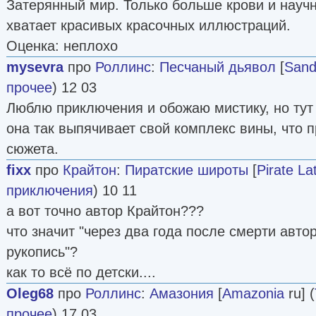
Затерянный мир. Только больше крови и науч
хватает красивых красочных иллюстраций.
Оценка: неплохо
mysevra
про
Роллинс
:
Песчаный дьявол
[
Sand
прочее
) 12 03
Люблю приключения и обожаю мистику, но тут 
она так выпячивает свой комплекс вины, что п
сюжета.
fixx
про
Крайтон
:
Пиратские широты
[
Pirate La
приключения
) 10 11
а вот точно автор Крайтон???
что значит "через два года после смерти авт
рукопись"?
как то всё по детски....
Oleg68
про
Роллинс
:
Амазония
[
Amazonia
ru] (
прочее
) 17 03