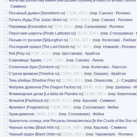
Молитвы разбитому камню [Авторский сборник]
[
Prayers to Broken Stones
Симмонс
Песчаный дьявол
[
Sandstorm
ru]
1720K, 455 с.
(пер.
Саксин
) -
Роллинс
Печать Иуды
[
The Judas Strain
ru]
1450K, 425 с.
(пер.
Саксин
) -
Роллинс
Пирамида
[
Excavation
ru]
707K, 281 с.
(пер.
Сальникова
) -
Роллинс
Пиратские широты
[
Pirate Latitudes
ru]
1513K, 214 с.
(пер.
Степашкина
) -
Письмо от русалки
[
Sjöjungfrun
ru]
1479K, 325 с.
(пер.
Колесова
) -
Лэкберг
Последний оракул
[
The Last Oracle
ru]
2M, 387 с.
(пер.
Новиков
) -
Роллинс
Рой
[
Prey
ru]
770K, 312 с.
(пер.
Шестакова
) -
Крайтон
Сокровище Эдема
1226K, 198 с.
(пер.
Саксин
) -
Линни
Солнечная буря
[
Solstorm
ru]
931K, 211 с.
(пер.
Колесова
) -
Ларссон
Стрела времени
[
Timeline
ru]
1760K, 420 с.
(пер.
Гришин
) -
Крайтон
Тень убийцы
[
Shadow Prey
ru]
1178K, 263 с.
(пер.
Оганесова
, ...) -
Сэндфо
Фабрика драконов
[
The Dragon Factory
ru]
1869K, 418 с.
(пер.
Шабрин
) -
М
Фламандская доска
[
La tabla de Flandes
ru]
1419K, 302 с.
(пер.
Кириллова
Флэшбэк
[
Flashback
ru]
2063K, 471 с.
(пер.
Крылов
) -
Симмонс
Фрагмент
[
Fragment
ru]
1704K, 304 с.
(пер.
Сосновская
) -
Фейхи
Храм демонов
1562K, 273 с.
(пер.
Сосновская
) -
Фейхи
Хранитель солнца, или Ритуалы Апокалипсиса
[
In the Courts of the Sun
ru
Черные холмы
[
Black Hills
ru]
2013K, 488 с.
(пер.
Крылов
) -
Симмонс
Черный орден
[
Black Order
ru]
2253K, 343 с.
(пер.
Чаромская
) -
Роллинс