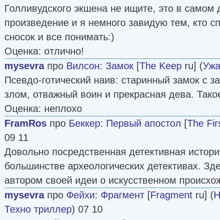
Голливудского экшена не ищите, это в самом
произведение и я немного завидую тем, кто сп
сносок и все понимать:)
Оценка: отлично!
mysevra
про
Вилсон
:
Замок
[
The Keep
ru] (
Уж
Псевдо-готический наив: старинный замок с 
злом, отважный воин и прекрасная дева. Тако
Оценка: неплохо
FramRos
про
Беккер
:
Первый апостол
[
The Fir
09 11
Довольно посредственная детективная история
большинстве археологических детективах. Зд
автором своей идеи о искусственном происхо
mysevra
про
Фейхи
:
Фрагмент
[
Fragment
ru] (
Н
Техно триллер
) 07 10