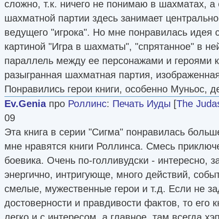
сложно, т.к. ничего не понимаю в шахматах, 
шахматной партии здесь занимает центрально
ведущего "игрока". Но мне понравилась идея
картиной "Игра в шахматы", "спрятанное" в не
параллель между ее персонажами и героями кн
разыгранная шахматная партия, изображенная
Понравились герои книги, особенно Муньос, д
Ev.Genia
про
Роллинс
:
Печать Иуды
[
The Judas
09
Эта книга в серии "Сигма" понравилась больш
мне нравятся книги Роллинса. Смесь приключ
боевика. Очень по-голливудски - интересно, 
энергично, интригующе, много действий, собы
смелые, мужественные герои и т.д. Если не з
достоверности и правдивости фактов, то его к
легко и с интересом, а главное, там всегда хэ