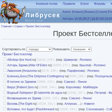
Перейти к основному содержанию
Книжная полка
Правила
Блоги
Форумы
Книги:
[Новые]
[Жанры]
[Серии]
[П
Либрусек
Авторы:
[А]
[Б]
[В]
[Г]
[Д]
[Е]
[Ж]
[З]
[И
Много книг
Вы здесь
Главная
»
Серии
»
Проект Бестселлер
Проект Бестселл
Сортировать по:
Показывать:
Проект Бестселлер
Айсберг
[
Ice Hunt
ru]
2181K, 378 с.
(пер.
Шуверов
) -
Роллинс
Алтарь Эдема
[
Altar Of Eden
ru]
1692K, 272 с.
(пер.
Крылов
) -
Роллинс
Амазония
[
Amazonia
ru]
917K, 339 с.
(пер.
Парфенова
) -
Роллинс
Близнец Бога
[
The Didymus Contingency
ru]
944K, 188 с.
(пер.
Посецельск
В погоне за Эдемом
1098K, 210 с.
(пер.
Саксин
) -
Линни
Вирус
[
Patient Zero
ru]
1588K, 344 с.
(пер.
Королева
) -
Мэйберри
Водный Лабиринт
[
El laberinto de agua
ru]
1816K, 297 с.
(пер.
Петров
) -
Фр
Возвращение из Эдема
1186K, 235 с.
(пер.
Саксин
) -
Линни
Восемь
[
The Eight
ru]
1452K, 551 с.
(пер.
Аллунан
, ...) -
Нэвилл
Вспомни, что будет
[
Flashforward
ru]
1102K, 244 с.
(пер.
Сосновская
) -
Со