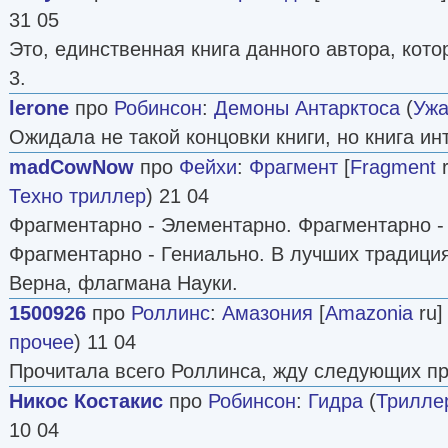
31 05
Это, единственная книга данного автора, кото
3.
lerone
про
Робинсон
:
Демоны Антарктоса
(
Уж
Ожидала не такой концовки книги, но книга инт
madCowNow
про
Фейхи
:
Фрагмент
[
Fragment
r
Техно триллер
) 21 04
Фрагментарно - Элементарно. Фрагментарно -
Фрагментарно - Гениально. В лучших традици
Верна, флагмана Науки.
1500926
про
Роллинс
:
Амазония
[
Amazonia
ru] 
прочее
) 11 04
Прочитала всего Роллинса, жду следующих п
Никос Костакис
про
Робинсон
:
Гидра
(
Трилле
10 04