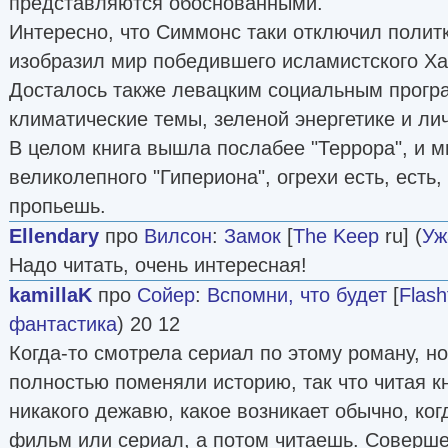
представляются обоснованными.
Интересно, что Симмонс таки отключил полит
изобразил мир победившего исламистского Ха
Досталось также левацким социальным прогр
климатические темы, зеленой энергетике и ли
В целом книга вышла послабее "Террора", и м
великолепного "Гипериона", огрехи есть, есть, 
пропьешь.
Ellendary
про
Вилсон
:
Замок
[
The Keep
ru] (
Уж
Надо читать, очень интересная!
kamillaK
про
Сойер
:
Вспомни, что будет
[
Flash
фантастика
) 20 12
Когда-то смотрела сериал по этому роману, но
полностью поменяли историю, так что читая к
никакого дежавю, какое возникает обычно, ко
фильм или сериал, а потом читаешь. Соверше