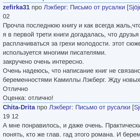
zefirka31
про
Лэкберг
:
Письмо от русалки
[
Sjö
02
Прочла последнюю книгу и как всегда жаль,чт
я в первой трети книги догадалась, что друзь
расплачиваться за грехи молодости. этот сюже
используется многими писателями.
закручено очень интересно.
Очень надеюсь, что написание книг не связано
беременностями Камиллы Лэкберг. Жду новых
Отлично
Оценка: отлично!
Chita-Drita
про
Лэкберг
:
Письмо от русалки
[
Sj
19 12
А мне понравилось, и даже очень. Практическ
понять, кто же глав. гад этого романа. И бер