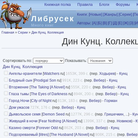
Перейти к основному содержанию
Книжная полка
Правила
Блоги
Форумы
Книги:
[Новые]
[Жанры]
[Серии]
[П
Либрусек
Авторы:
[А]
[Б]
[В]
[Г]
[Д]
[Е]
[Ж]
[З]
[И
Много книг
Вы здесь
Главная
»
Серии
»
Дин Кунц. Коллекция
Дин Кунц. Коллек
Сортировать по:
Показывать:
Дин Кунц. Коллекция
Ангелы-хранители
[
Watchers
ru]
1653K, 399 с.
(пер.
Ходырев
) -
Кунц
Блудный сын
[
Prodigal Son
ru]
991K, 223 с.
(пер.
Вебер
) -
Кунц
Вторжение
[
The Taking [A Novel]
ru]
555K, 220 с.
(пер.
Вебер
) -
Кунц
Глаза тьмы
[
The Eyes of Darkness
ru]
894K, 200 с.
(пер.
Вебер
) -
Кунц
Город Ночи
[
City of Night
ru]
813K, 183 с.
(пер.
Вебер
) -
Горман
Дом ужасов
727K, 176 с.
(пер.
Вебер
) -
Кунц
Дьявольское семя
[
Demon Seed
ru]
1277K, 296 с.
(пер.
Гришечкин
, ...) -
Ку
Живущий в ночи
[
Fear Nothing [A Novel]
ru]
1399K, 337 с.
(пер.
Новиков
) -
К
Казино смерти
[
Forever Odd
ru]
862K, 203 с.
(пер.
Вебер
) -
Кунц
Подозреваемый [litres]
[
The Husband [A Novel]
ru]
908K, 215 с.
(пер.
Вебер