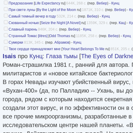
Предсказание
[
Life Expectancy
ru]
644K, 268 с.
(пер.
Вебер
) -
Кунц
При свете луны
[
By the Light of the Moon
ru]
1871K, 310 с.
(пер.
Вебер
) -
К
Самый темный вечер в году
532K, 214 с.
(пер.
Вебер
) -
Кунц
Скованный ночью
[
Seize the Night [A Novel]
ru]
1359K, 329 с.
(пер.
Кац
) -
К
Славный парень
846K, 204 с.
(пер.
Вебер
) -
Кунц
Странный Томас [litres]
[
Odd Thomas
ru]
1185K, 258 с.
(пер.
Вебер
) -
Кунц
Сумерки
813K, 345 с.
(пер.
Абрамов
) -
Кунц
Твое сердце принадлежит мне
[
Your Heart Belongs To Me
ru]
851K, 205 с.
(
Isais
про
Кунц
:
Глаза тьмы
[
The Eyes of Darkn
Роман-страшилка 1981 г., ранний для автора. 
милитаристов и «новое китайское бактериолог
В горах Невады изучают убийственный вирус, 
«Вухан-400» (да, по Палладию -- Ухань, вы д
города, рядом с которым находится секретная
создали этот вирус, и по эффективности он в
все прочие микроорганизмы, разработанные в
исследовательском центре нашей планеты. «