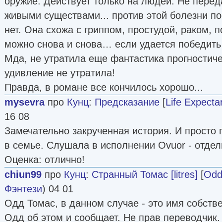
оружие. Действует только на людей. Не перед
живыми существами... против этой болезни п
нет. Она схожа с гриппом, простудой, раком, 
можно снова и снова… если удается победить 
Мда, не утратила еще фантастика прогностиче
удивление не утратила!
Правда, в романе все кончилось хорошо...
mysevra
про
Кунц
:
Предсказание
[
Life Expecta
16 08
Замечательно закрученная история. И просто
в семье. Слушала в исполнении Ovuor - отдел
Оценка: отлично!
chiun99
про
Кунц
:
Странный Томас [litres]
[
Odd
Фэнтези
) 04 01
Одд Томас, в данном случае - это имя собств
Одд об этом и сообщает. Не прав переводчик.