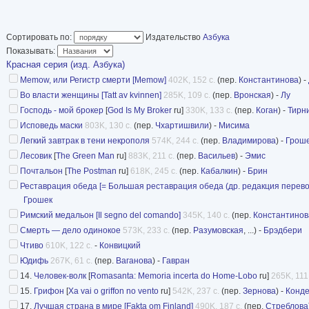
Сортировать по:
Издательство
Азбука
Показывать:
Красная серия (изд. Азбука)
Memow, или Регистр смерти [Memow]
402K, 152 с.
(пер.
Константинова
) -
Во власти женщины [Tatt av kvinnen]
285K, 109 с.
(пер.
Вронская
) -
Лу
Господь - мой брокер
[
God Is My Broker
ru]
330K, 133 с.
(пер.
Коган
) -
Тирн
Исповедь маски
803K, 130 с.
(пер.
Чхартишвили
) -
Мисима
Легкий завтрак в тени некрополя
574K, 244 с.
(пер.
Владимирова
) -
Грош
Лесовик
[
The Green Man
ru]
883K, 211 с.
(пер.
Васильев
) -
Эмис
Почтальон
[
The Postman
ru]
618K, 245 с.
(пер.
Кабалкин
) -
Брин
Реставрация обеда [= Большая реставрация обеда (др. редакция перево
Грошек
Римский медальон [Il segno del comando]
345K, 140 с.
(пер.
Константинов
Смерть — дело одинокое
573K, 233 с.
(пер.
Разумовская
, ...) -
Брэдбери
Чтиво
610K, 122 с.
-
Конвицкий
Юдифь
267K, 61 с.
(пер.
Ваганова
) -
Гавран
14.
Человек-волк
[
Romasanta: Memoria incerta do Home-Lobo
ru]
265K, 111 
15.
Грифон
[
Xa vai o griffon no vento
ru]
542K, 237 с.
(пер.
Зернова
) -
Конд
17.
Лучшая страна в мире [Fakta om Finland]
490K, 187 с.
(пер.
Стреблова