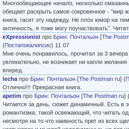
Многообещающее начало, несколько смазанны
обещает раскрыть самое сокровенное - "мир 
книга, гасит эту надежду. Не плох юмор на те
античность, я тоже могу поучаствовать". Чит
eXpressionist
про
Брин
:
Почтальон
[
The Post
(
Постапокалипсис
) 11 07
Мне очень понравилось, прочитал за 3 вечера
увлекательно, не возникает ни капли желания
вперед.
lecha
про
Брин
:
Почтальон
[
The Postman
ru] (
П
Отлично!!! Прекрасная книга.
apetim
про
Брин
:
Почтальон
[
The Postman
ru] 
Читается за день, сюжет динамичный. Есть в 
романтизма, такой освежающий, что читать од
несмотря на то что наивность прет из всех ще