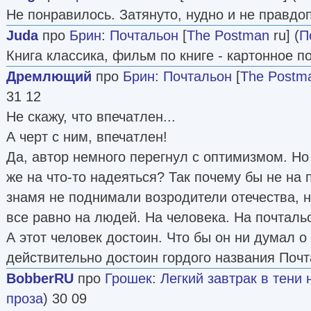
Не понравилось. Затянуто, нудно и не правдо
Juda
про
Брин
:
Почтальон
[
The Postman
ru] (
П
Книга классика, фильм по книге - картонное п
Дремлющий
про
Брин
:
Почтальон
[
The Postm
31 12
Не скажу, что впечатлен...
А черт с ним, впечатлен!
Да, автор немного перегнул с оптимизмом. Но
же на что-то надеяться? Так почему бы не на 
знамя не поднимали возродители отечества, 
все равно на людей. На человека. На почталь
А этот человек достоин. Что бы он ни думал о
действительно достоин гордого названия Почт
BobberRU
про
Грошек
:
Легкий завтрак в тени
проза
) 30 09