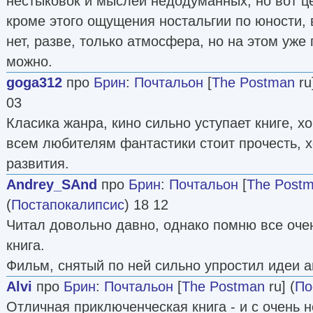
нестыковок и мыслей недодуманных, но вот цеп
кроме этого ощущения ностальгии по юности, 
нет, разве, только атмосфера, но на этом уже
можно.
goga312
про
Брин
:
Почтальон
[
The Postman
ru]
03
Класика жанра, кино сильно уступает книге, 
всем любителям фантастики стоит прочесть, 
развития.
Andrey_SAnd
про
Брин
:
Почтальон
[
The Post
(
Постапокалипсис
) 18 12
Читал довольно давно, однако помню все оче
книга.
Фильм, снятый по ней сильно упростил идеи а
Alvi
про
Брин
:
Почтальон
[
The Postman
ru] (
По
Отличная приключенческая книга - и с очень 