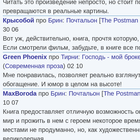
Читать это произведение непросто, но стоит по
превращаются в реальные картины.
Крысобой
про
Брин
:
Почтальон
[
The Postman
30 06
Вот уж, действительно, книга, прочтя которую,
Если смотрели фильм, забудьте, в книге все п
Green Phoenix
про
Тирни
:
Господь - мой брок
(
Современная проза
) 02 10
Мне понравилась, позволяет реально взглянут
обогащение. И юмор в целом на высоте!
MaxBoroda
про
Брин
:
Почтальон
[
The Postma
10 07
Книга предоставляет отличную возможность о
мир и прожить в нем с героем некоторое врем
местами не продуманно, но, как художествен
великолепная.