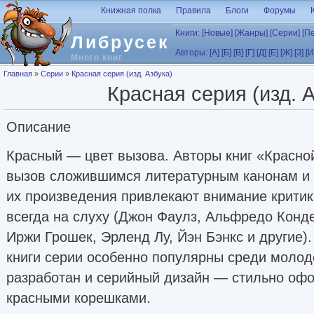
Перейти к основному содержанию
Книжная полка
Правила
Блоги
Форумы
Книги:
[Новые]
[Жанры]
[Серии]
[П
Либрусек
Авторы:
[А]
[Б]
[В]
[Г]
[Д]
[Е]
[Ж]
[З]
[И
Много книг
Вы здесь
Главная
»
Серии
»
Красная серия (изд. Азбука)
Красная серия (изд. 
Описание
Красный — цвет вызова. Авторы книг «Красно
вызов сложившимся литературным канонам и 
их произведения привлекают внимание критики
всегда на слуху (Джон Фаулз, Альфредо Конде
Иржи Грошек, Эрленд Лу, Йэн Бэнкс и другие).
книги серии особенно популярны среди молод
разработан и серийный дизайн — стильно офо
красными корешками.