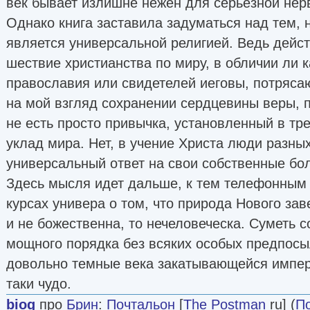
век бывает излишне нежен для серьезной нер
Однако книга заставила задуматься над тем, 
является универсальной религией. Ведь дейс
шествие христианства по миру, в обличии ли 
православия или свидетелей иеговы, потряса
на мой взгляд сохранении сердцевины веры, 
не есть просто привычка, установленный в тр
уклад мира. Нет, в учение Христа люди разны
универсальный ответ на свои собственные бо
Здесь мысля идет дальше, к тем телефонным
курсах универа о том, что природа Нового зав
и не божественна, то нечеловеческа. Суметь с
мощного порядка без всяких особых предпосы
довольно темные века закатывающейся импери
таки чудо.
biog
про
Брин
:
Почтальон
[
The Postman
ru] (
П