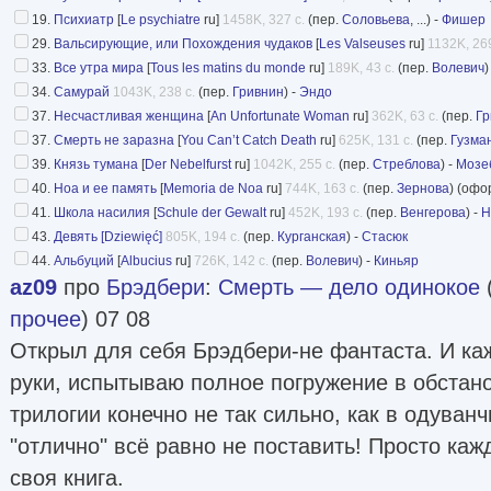
19.
Психиатр
[
Le psychiatre
ru]
1458K, 327 с.
(пер.
Соловьева
, ...) -
Фишер
29.
Вальсирующие, или Похождения чудаков
[
Les Valseuses
ru]
1132K, 269
33.
Все утра мира
[
Tous les matins du monde
ru]
189K, 43 с.
(пер.
Волевич
)
34.
Самурай
1043K, 238 с.
(пер.
Гривнин
) -
Эндо
37.
Несчастливая женщина
[
An Unfortunate Woman
ru]
362K, 63 с.
(пер.
Гр
37.
Смерть не заразна
[
You Can’t Catch Death
ru]
625K, 131 с.
(пер.
Гузма
39.
Князь тумана
[
Der Nebelfurst
ru]
1042K, 255 с.
(пер.
Стреблова
) -
Мозе
40.
Ноа и ее память
[
Memoria de Noa
ru]
744K, 163 с.
(пер.
Зернова
) (офо
41.
Школа насилия
[
Schule der Gewalt
ru]
452K, 193 с.
(пер.
Венгерова
) -
Н
43.
Девять [Dziewięć]
805K, 194 с.
(пер.
Курганская
) -
Стасюк
44.
Альбуций
[
Albucius
ru]
726K, 142 с.
(пер.
Волевич
) -
Киньяр
az09
про
Брэдбери
:
Смерть — дело одинокое
прочее
) 07 08
Открыл для себя Брэдбери-не фантаста. И каж
руки, испытываю полное погружение в обстано
трилогии конечно не так сильно, как в одуван
"отлично" всё равно не поставить! Просто ка
своя книга.