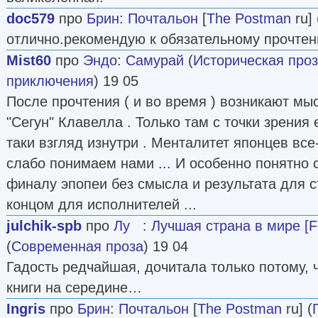
doc579
про
Брин
:
Почтальон
[
The Postman
ru] 
отлично.рекомендую к обязательному прочте
Mist60
про
Эндо
:
Самурай
(
Историческая про
приключения
) 19 05
После прочтения ( и во время ) возникают мы
"Сегун" Клавелла . Только там с точки зрения 
таки взгляд изнутри . Менталитет японцев все
слабо понимаем нами ... И особенно понятно с
финалу эпопеи без смысла и результата для с
концом для исполнителей ...
julchik-spb
про
Лу
:
Лучшая страна в мире [F
(
Современная проза
) 19 04
Гадость редчайшая, дочитала только потому, 
книги на середине…
Ingris
про
Брин
:
Почтальон
[
The Postman
ru] (