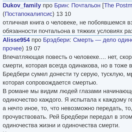
Dukov_family
про
Брин
:
Почтальон
[
The Post
(
Постапокалипсис
) 13 10
отличная книга о человеке, не побоявшемся в
обязанности почтальона в тяжких условиях ра
Alisse954
про
Брэдбери
:
Смерть — дело один
прочее
) 19 07
Впечатляющая повесть о человеке.... нет, скор
смерти, которая всегда одинакова, но в тоже 
Бредбери сумел донести ту серую, тусклую, 
которая сопровождается смертью.
В романе мы видим людей глазами начинающе
одиночество каждого. Я испытала к каждому г
а нечто иное, то, что невозможно передать, то
прочувствовать. Рей Бредбери передал в это
одиночества жизни и одиночества смерти.