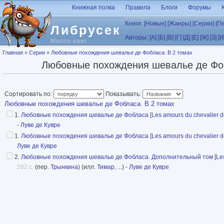
Перейти к основному содержанию
Книжная полка
Правила
Блоги
Форумы
Книги:
[Новые]
[Жанры]
[Серии]
[П
Либрусек
Авторы:
[А]
[Б]
[В]
[Г]
[Д]
[Е]
[Ж]
[З]
[И
Много книг
Вы здесь
Главная
»
Серии
»
Любовные похождения шевалье де Фобласа. В 2 томах
Любовные похождения шевалье де Фоб
Сортировать по:
Показывать:
Любовные похождения шевалье де Фобласа. В 2 томах
1.
Любовные похождения шевалье де Фобласа
[
Les amours du chevalier 
-
Луве де Кувре
1.
Любовные похождения шевалье де Фобласа
[
Les amours du chevalier 
Луве де Кувре
2.
Любовные похождения шевалье де Фобласа. Дополнительный том
[
Le
282 с.
(пер.
Трынкина
) (илл.
Тимар
, ...) -
Луве де Кувре