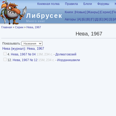
Перейти к основному содержанию
Книжная полка
Правила
Блоги
Форумы
Книги:
[Новые]
[Жанры]
[Серии]
[П
Либрусек
Авторы:
[А]
[Б]
[В]
[Г]
[Д]
[Е]
[Ж]
[З]
[И
Много книг
Вы здесь
Главная
»
Серии
»
Нева, 1967
Нева, 1967
Показывать:
Нева (журнал)
:
Нева, 1967
4.
Нева, 1967 № 04
13M, 234 с.
-
Долматовский
12.
Нева, 1967 № 12
15M, 234 с.
-
Иорданишвили