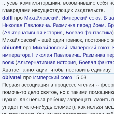
...уевы компиляторщики, возомнившие себя н
главредами несуществующих издательств.
dalll
про
Михайловский
:
Имперский союз: В ц
Николая Павловича. Разминка перед боем. Бр
(
Альтернативная история
,
Боевая фантастика
Михайловский - ещё один говнюк, постоянно 
chiun99
про
Михайловский
:
Имперский союз: 
императора Николая Павловича. Разминка пе
вояж
(
Альтернативная история
,
Боевая фанта
Хватает аннотации, чтобы поставить единицу.
obivatel
про
Имперский союз
15 03
Первая ассоциация в процессе чтения -- феери
помочь-то дело святое, но с такими помощник
нужно. Как нельзя ребёнку запрещать лазить 
упадет и чего-нибудь сломает), как нельзя ме