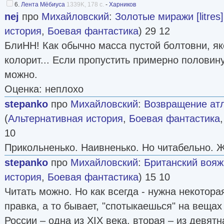
6.
Лента Мёбиуса
1339K, 178 с.
-
Харников
nej
про
Михайловский
:
Золотые миражи [litres]
история
,
Боевая фантастика
) 29 12
БлиНН! Как обычно масса пустой болтовни, я
колорит... Если пропустить примерно половину
можно.
Оценка: неплохо
stepanko
про
Михайловский
:
Возвращение атла
(
Альтернативная история
,
Боевая фантастика
10
Прикольненько. Наивненько. Но читабельно. 
stepanko
про
Михайловский
:
Британский вояж
история
,
Боевая фантастика
) 15 10
Читать можно. Но как всегда - нужна некотора
правка, а то бывает, "спотыкаешься" на вещах
России – одна из XIX века, вторая – из девятн