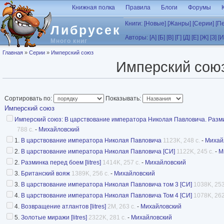
Перейти к основному содержанию
Книжная полка
Правила
Блоги
Форумы
Книги:
[Новые]
[Жанры]
[Серии]
[П
Либрусек
Авторы:
[А]
[Б]
[В]
[Г]
[Д]
[Е]
[Ж]
[З]
[И
Много книг
Вы здесь
Главная
»
Серии
»
Имперский союз
Имперский сою
Сортировать по:
Показывать:
Имперский союз
Имперский союз: В царствование императора Николая Павловича. Разм
788 с.
-
Михайловский
1.
В царствование императора Николая Павловича
1123K, 248 с.
-
Михай
2.
В царствование императора Николая Павловича [СИ]
1122K, 245 с.
-
М
2.
Разминка перед боем [litres]
1414K, 257 с.
-
Михайловский
3.
Британский вояж
1389K, 256 с.
-
Михайловский
3.
В царствование императора Николая Павловича том 3 [СИ]
1038K, 253
4.
В царствование императора Николая Павловича Том 4 [СИ]
1078K, 262
4.
Возвращение атлантов [litres]
2M, 263 с.
-
Михайловский
5.
Золотые миражи [litres]
2322K, 281 с.
-
Михайловский