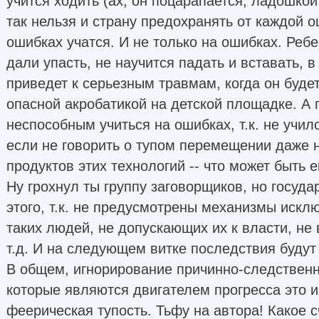
учится ходить (ах, он поцарапается, ладошкой
так нельзя и страну предохранять от каждой о
ошибках учатся. И не только на ошибках. Ребе
дали упасть, не научится падать и вставать, 
приведет к серьезным травмам, когда он буде
опасной акробатикой на детской площадке. А г
неспособным учиться на ошибках, т.к. не училс
если не говорить о тупом перемещении даже н
продуктов этих технологий -- что может быть 
Ну грохнул ты группу заговорщиков, но госуда
этого, т.к. не предусмотрены механизмы иск
таких людей, не допускающих их к власти, не
т.д. И на следующем витке последствия будут
В общем, игнорирование причинно-следственн
которые являются двигателем прогресса это 
феерическая тупость. Тьфу на автора! Какое сч