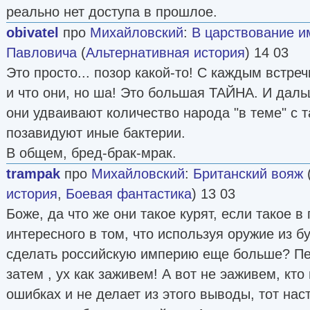
реально нет доступа в прошлое.
obivatel
про
Михайловский
:
В царствование и
Павловича
(
Альтернативная история
) 14 03
Это просто... позор какой-то! С каждым встре
и что они, но ша! Это большая ТАЙНА. И дал
они удваивают количество народа "в теме" с т
позавидуют иные бактерии.
В общем, бред-брак-мрак.
trampak
про
Михайловский
:
Британский вояж
история
,
Боевая фантастика
) 13 03
Боже, да что же они такое курят, если такое в 
интересного в том, что используя оружие из б
сделать российскую империю еще больше? Пе
затем , ух как заживем! А вот не эаживем, кто 
ошибках и не делает из этого выводы, тот наст