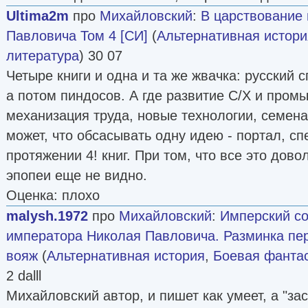
Ultima2m
про
Михайловский
:
В царствование
Павловича Том 4 [СИ]
(
Альтернативная истори
литература
) 30 07
Четыре книги и одна и та же жвачка: русский с
а потом пиндосов. А где развитие С/Х и пром
механизация труда, новые технологии, семена
может, что обсасывать одну идею - портал, спе
протяжении 4! книг. При том, что все это дово
эпопеи еще не видно.
Оценка: плохо
malysh.1972
про
Михайловский
:
Имперский со
императора Николая Павловича. Разминка пе
вояж
(
Альтернативная история
,
Боевая фанта
2 dalll
Михайловский автор, и пишет как умеет, а "за