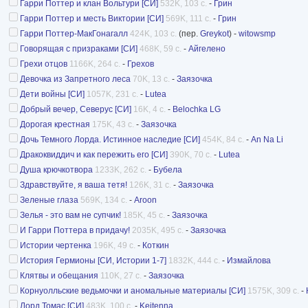
Гарри Поттер и клан Вольтури [СИ]
532K, 103 с.
-
Грин
Гарри Поттер и месть Виктории [СИ]
569K, 111 с.
-
Грин
Гарри Поттер-МакГонагалл
424K, 103 с.
(пер.
Greykot
) -
witowsmp
Говорящая с призраками [СИ]
468K, 59 с.
-
Айгелено
Грехи отцов
1166K, 264 с.
-
Грехов
Девочка из Запретного леса
70K, 13 с.
-
Заязочка
Дети войны [СИ]
1057K, 231 с.
-
Lutea
Добрый вечер, Северус [СИ]
16K, 4 с.
-
Belochka LG
Дорогая крестная
175K, 43 с.
-
Заязочка
Дочь Темного Лорда. Истинное наследие [СИ]
454K, 84 с.
-
An Na Li
Дракоквиддич и как пережить его [СИ]
390K, 70 с.
-
Lutea
Душа крючкотвора
1233K, 262 с.
-
Бубела
Здравствуйте, я ваша тетя!
126K, 31 с.
-
Заязочка
Зеленые глаза
569K, 134 с.
-
Aroon
Зелья - это вам не супчик!
185K, 45 с.
-
Заязочка
И Гарри Поттера в придачу!
2035K, 495 с.
-
Заязочка
Истории чертенка
196K, 49 с.
-
Коткин
История Гермионы [СИ, Истории 1-7]
1832K, 444 с.
-
Измайлова
Клятвы и обещания
110K, 27 с.
-
Заязочка
Корнуолльские ведьмочки и аномальные материалы [СИ]
1575K, 309 с.
-
Лорд Томас [СИ]
483K, 100 с.
-
Keitenna