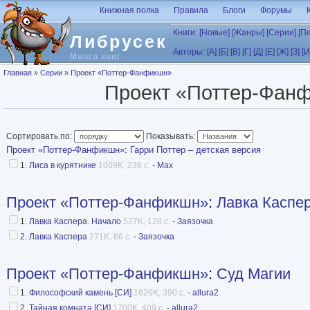
Перейти к основному содержанию
Книжная полка
Правила
Блоги
Форумы
Книги:
[Новые]
[Жанры]
[Серии]
[П
Либрусек
Авторы:
[А]
[Б]
[В]
[Г]
[Д]
[Е]
[Ж]
[З]
[И
Много книг
Вы здесь
Главная
»
Серии
»
Проект «Поттер-Фанфикшн»
Проект «Поттер-Фан
Сортировать по:
Показывать:
Проект «Поттер-Фанфикшн»
:
Гарри Поттер – детская версия
1.
Лиса в курятнике
1009K, 236 с.
-
Мах
Проект «Поттер-Фанфикшн»
:
Лавка Каспе
1.
Лавка Каспера. Начало
527K, 128 с.
-
Заязочка
2.
Лавка Каспера
271K, 66 с.
-
Заязочка
Проект «Поттер-Фанфикшн»
:
Суд Магии
1.
Философский камень [СИ]
1620K, 390 с.
-
allura2
2.
Тайная комната [СИ]
1700K, 409 с.
-
allura2