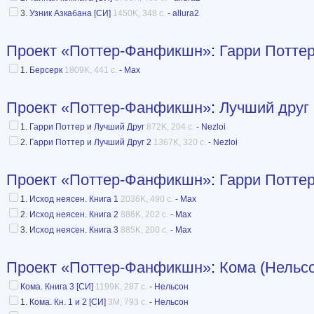
3.
Узник Азкабана [СИ]
1450K, 348 с.
-
allura2
Проект «Поттер-Фанфикшн»
:
Гарри Поттер
1.
Берсерк
1809K, 441 с.
-
Мах
Проект «Поттер-Фанфикшн»
:
Лучший друг
1.
Гарри Поттер и Лучший Друг
872K, 204 с.
-
Nezloi
2.
Гарри Поттер и Лучший Друг 2
1367K, 320 с.
-
Nezloi
Проект «Поттер-Фанфикшн»
:
Гарри Поттер
1.
Исход неясен. Книга 1
2036K, 490 с.
-
Мах
2.
Исход неясен. Книга 2
886K, 202 с.
-
Мах
3.
Исход неясен. Книга 3
885K, 200 с.
-
Мах
Проект «Поттер-Фанфикшн»
:
Кома (Нельс
Кома. Книга 3 [СИ]
1199K, 287 с.
-
Нельсон
1.
Кома. Кн. 1 и 2 [СИ]
3M, 793 с.
-
Нельсон