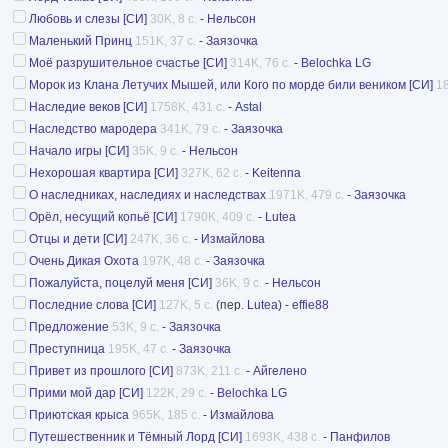
Любовь и слезы [СИ]
30K, 8 с.
-
Нельсон
Маленький Принц
151K, 37 с.
-
Заязочка
Моё разрушительное счастье [СИ]
314K, 76 с.
-
Belochka LG
Морок из Клана Летучих Мышей, или Кого по морде били веником [СИ]
18
Наследие веков [СИ]
1758K, 431 с.
-
Astal
Наследство мародера
341K, 79 с.
-
Заязочка
Начало игры [СИ]
35K, 9 с.
-
Нельсон
Нехорошая квартира [СИ]
327K, 62 с.
-
Keitenna
О наследниках, наследиях и наследствах
1971K, 479 с.
-
Заязочка
Орёл, несущий копьё [СИ]
1790K, 409 с.
-
Lutea
Отцы и дети [СИ]
247K, 36 с.
-
Измайлова
Очень Дикая Охота
197K, 48 с.
-
Заязочка
Пожалуйста, поцелуй меня [СИ]
36K, 9 с.
-
Нельсон
Последние слова [СИ]
127K, 5 с.
(пер.
Lutea
) -
effie88
Предложение
53K, 9 с.
-
Заязочка
Преступница
195K, 47 с.
-
Заязочка
Привет из прошлого [СИ]
873K, 211 с.
-
Айгелено
Прими мой дар [СИ]
122K, 29 с.
-
Belochka LG
Приютская крыса
965K, 185 с.
-
Измайлова
Путешественник и Тёмный Лорд [СИ]
1693K, 438 с.
-
Панфилов