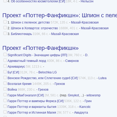
4.
Об особенностях косметологии [СИ]
18K, 4 с.
-
Нельсон
Проект «Поттер-Фанфикшн»
:
Шпион с пел
1.
Шпион с пеленок: детство
572K, 135 с.
-
Мазай-Красовская
2.
Шпион в Хогвартсе: отрочество
1688K, 401 с.
-
Мазай-Красовская
3.
Библиотекарь
316K, 66 с.
-
Мазай-Красовская
Проект «Поттер-Фанфикшн»
Significant Digits - Значащие цифры [ЛП]
3M, 760 с.
-
D.
Адекватный темный лорд
400K, 86 с.
-
Смирнов
Архивариус
5M, 1213 с.
-
Бу! [СИ]
312K, 76 с.
-
Belochka LG
Венское Рождество, или Сплетение судеб [СИ]
574K, 113 с.
-
Lutea
Возлагая бремя
1449K, 205 с.
-
Грехов
Война
988K, 230 с.
-
Грехов
Гарри МакГонагалл [СИ]
2M, 581 с.
(пер.
Greykot
, ...) -
witowsmp
Гарри Поттер и вампиры Форкса [СИ]
536K, 122 с.
-
Грин
Гарри Поттер и варианты бытия
1339K, 318 с.
-
Kancstc
Гарри Поттер и Истинная Магия
2M, 577 с.
-
Авадхута