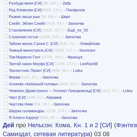
Разбуди меня [СИ]
2M, 630 с.
-
Zetta
Род Ллевелин [СИ]
866K, 210 с.
-
Панфилов
Рыжие лисьи уши
2M, 668 с.
-
Шмат
Снейп. Эйлин Снейп
342K, 84 с.
-
Заязочка
Становление [СИ]
1482K, 357 с.
-
Ещё_по_50
Странная гостья
2166K, 525 с.
-
Заязочка
Тайная жизнь Санни С. [СИ]
264K, 39 с.
-
Измайлова
Темный менестрель [СИ]
2293K, 517 с.
-
Хеллсинг
Том Марволо Гонт
1675K, 388 с.
-
Француз
Третий закон Мерфи [СИ]
1127K, 277 с.
-
LeeRan88
Трилистник. Приют [СИ]
499K, 96 с.
-
Lutea
Ферма
111K, 23 с.
-
Заязочка
Хозяева «Кабаньей головы»
264K, 65 с.
-
Заязочка
Чемпион Дурмстранга — Геллерт Гриндевальд! [СИ]
341K, 57 с.
-
Lutea
Чёрт [СИ]
244K, 5 с.
-
Абрамов
Чертова Ники
95K, 19 с.
-
Заязочка
Шкурка саламандры
1131K, 274 с.
-
Заязочка
Я Алекто Кэрроу!
385K, 90 с.
-
Заязочка
Дей
про
Нельсон
:
Кома. Кн. 1 и 2 [СИ]
(
Фэнтез
Самиздат, сетевая литература
) 03 08