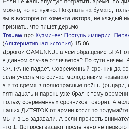
Если не жаль впустую потратить время, по ди
можно, но не нужно. Покупать на бумаге, толь
зы в восторге от комента автора, не каждый и
признать, что пишет дерьмо.
Treuew
про
Кузмичев
:
Поступь империи. Перв
(
Альтернативная история
) 15 06
Дорогой GAMUNKUL а чем обращение БРАТ 
в данном случае отличается? По сути ничем. 
СА, РА не падает. Современный срочник да со
если учесть что сейчас молоденьким называют
а в то время в полноправные войны (рыцари, 
пятнадцать и парень уже брал к тому времени 
пользу современных срочников говорит. А есл
наших ДИТЯТОК от армии косит то подумайте
мы и в 13 задавали. А если прочесть внимате
что 1. Вопросы задают после явно не первого