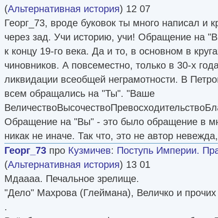
(
Альтернативная история
) 12 07
Георг_73, вроде буковок ты много написал и 
через зад. Учи историю, учи! Обращение на "В
к концу 19-го века. Да и то, в основном в круг
чиновников. А повсеместно, только в 30-х года
ликвидации всеобщей неграмотности. В Петров
всем обращались на "Ты". "Ваше
ВеличествоВысочествоПревосходительствоБлаг
Обращение на "Вы" - это было обращение в м
никак не иначе. Так что, это не автор невежда,
Георг_73
про
Кузмичев
:
Поступь Империи. Пр
(
Альтернативная история
) 13 01
Мдаааа. Печальное зрелище.
"Дело" Махрова (Глеймана), Величко и прочих 
.