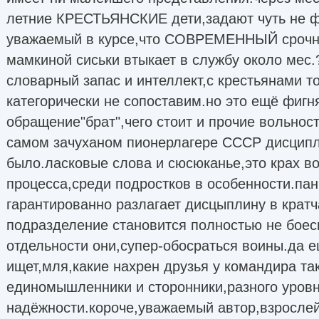
летние КРЕСТЬЯНСКИЕ дети,задают чуть не 
уважаемый в курсе,что СОВРЕМЕННЫЙ срочни
мамкиной сиськи втыкает в службу около мес.?
словарный запас и интеллект,с крестьянами т
категорически не сопоставим.но это ещё фигн
обращение"брат",чего стоит и прочие вольност
самом зачуханом пионерлагере СССР дисцип
было.ласковые слова и сюсюканье,это крах в
процесса,среди подростков в особенности.па
гарантированно разлагает дисцыплину в крат
подразделение становится полностью не бое
отдельности они,супер-обосраться воины.да е
ищет,мля,какие нахрен друзья у командира та
единомышленники и сторонники,разного уровн
надёжности.короче,уважаемый автор,взрослей