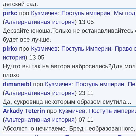
детский сад.
pirkc
про
Кузмичев
:
Поступь империи. Мы под
(
Альтернативная история
) 13 05
Дерзайте юноша.Только не останавливайтесь 
будет все лучше.
pirkc
про
Кузмичев
:
Поступь Империи. Право 
история
) 13 05
Ну,что вы так на автора набросились?Для мол
плохо
dimaneibl
про
Кузмичев
:
Поступь империи. П
(
Альтернативная история
) 23 11
Да, сукровица некоторым образом смутила...
Arkady Teterin
про
Кузмичев
:
Поступь импери
(
Альтернативная история
) 07 11
Абсолютно нечитаемо. Бред необразованного,