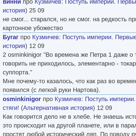
винни
про
Кузмичев
:
Поступь империи. Первы
история
) 25 09
не смог... старался, но не смог. на редкость 
картонное убожество
Бугаг
про
Кузмичев
:
Поступь империи. Первы
история
) 12 09
2 osminkinigor "Во времена же Петра 1 даже о
говорить не приходилось, элементарно - тока
суппорта."
Мне почему-то казалось, что как раз во време
появился (с легкой руки Нартова).
osminkinigor
про
Кузмичев
:
Поступь империи
стяги!
(
Альтернативная история
) 12 09
Как говорится дело не в хлебе. Не знаешь ист
это происходит на другой планете, или в пар
простят любой исторический ляп. По поводу 