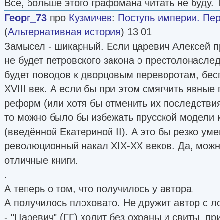
Всё, больше этого графомана читать не буду. 
Георг_73
про
Кузмичев
:
Поступь империи. Пе
(
Альтернативная история
) 13 01
Замысел - шикарный. Если царевич Алексей пр
не будет петровского закона о престолонаслед
будет поводов к дворцовым переворотам, бес
XVIII век. А если бы при этом смягчить явные
реформ (или хотя бы отменить их последствия
то можно было бы избежать прусской модели 
(введённой Екатериной II). А это бы резко ум
революционный накал XIX-XX веков. Да, можн
отличные книги.
.
А теперь о том, что получилось у автора.
А получилось плоховато. Не дружит автор с ло
- "Царевич" (ГГ) ходит без охраны и свиты, пр