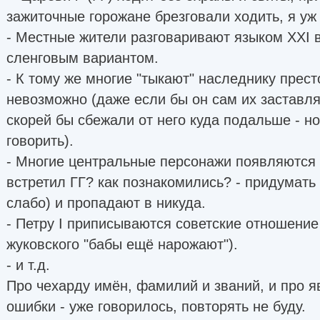
зажиточные горожане брезговали ходить, я уж 
- Местные жители разговаривают языком XXI в
сленговым вариантом.
- К тому же многие "тыкают" наследнику прест
невозможно (даже если бы он сам их заставлял
скорей бы сбежали от него куда подальше - но
говорить).
- Многие центральные персонажи появляются и
встретил ГГ? как познакомились? - придумать
слабо) и пропадают в никуда.
- Петру I приписываются советские отношени
жуковского "бабы ещё нарожают").
- и т.д.
Про чехарду имён, фамилий и званий, и про я
ошибки - уже говорилось, повторять не буду.