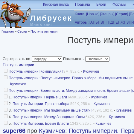
Перейти к основному содержанию
Книжная полка
Правила
Блоги
Форумы
Книги:
[Новые]
[Жанры]
[Серии]
[П
Либрусек
Авторы:
[А]
[Б]
[В]
[Г]
[Д]
[Е]
[Ж]
[З]
[И
Много книг
Вы здесь
Главная
»
Серии
»
Поступь империи
Поступь импери
Сортировать по:
Показывать:
Поступь империи
Поступь империи [Компиляция]
3M, 952 с.
-
Кузмичев
Поступь империи: Поступь империи. Право выбора. Мы поднимем выше стя
Кузмичев
Поступь империи. Бремя власти: Между западом и югом. Бремя власти [сб
1.
Поступь империи. Первые шаги
669K, 288 с.
-
Кузмичев
2.
Поступь Империи. Право выбора
592K, 258 с.
-
Кузмичев
3.
Поступь империи. Мы поднимаем выше стяги!
439K, 192 с.
-
Кузмичев
4.
Поступь империи. Между Западом и Югом
542K, 236 с.
-
Кузмичев
5.
Поступь Империи. Бремя Власти
1342K, 225 с.
-
Кузмичев
super66
про
Кузмичев
:
Поступь империи. Пер