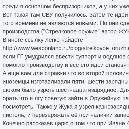
среди в основном беспризорников, а у них уж
Вот такая там СВУ получилось. Затем те идеи
того времени не являются новыми. Но они сд
производства ("Стрелковое оружие" автор ЖУ
В инете ссылку легко найдете
http://www.weaponland.ru/blog/strelkovoe_oruzh
если ГГ умудрился ввести суппорт и водяное 
помогло производству и все его идеи становя
А еще вам для справки что во второй половин
иноземцы изготавливали пяти, шести зарядны
шоком было узреть шестнадцатизарядное. Для 
орать что я лгу советую зайти в Оружейную п
посмотреть. Также у Жука я узрел казнозаря
пистоль, и перезаряжать её при наличии запа
Конечно рассказав царю о том что при Иване 