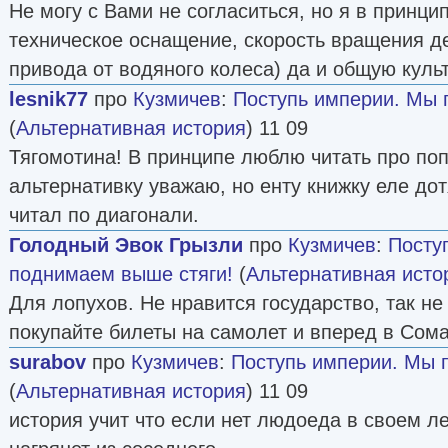
Не могу с Вами не согласиться, но я в принци
техническое оснащение, скорость вращения д
привода от водяного колеса) да и общую куль
lesnik77
про
Кузмичев
:
Поступь империи. Мы 
(
Альтернативная история
) 11 09
Тягомотина! В принципе люблю читать про по
альтернативку уважаю, но енту книжку еле до
читал по диагонали.
Голодный Эвок Грызли
про
Кузмичев
:
Посту
поднимаем выше стяги!
(
Альтернативная исто
Для лопухов. Не нравится государство, так не
покупайте билеты на самолет и вперед в Сома
surabov
про
Кузмичев
:
Поступь империи. Мы 
(
Альтернативная история
) 11 09
история учит что если нет людоеда в своем л