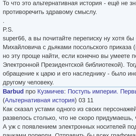
То что это альтернативная история - ещё не зн
противоречить здравому смыслу.
.
P.S.
super66, а вы почитайте переписку ну хотя бы
Михайловича с дьяками посольского приказа 
но эту проще найти, если конечно вы умеете 
Электронной Президентской библиотекой). Тог
обращение к царю и его наследнику - было ин
другому человеку.
Barbud
про
Кузмичев
:
Поступь империи. Перв
(
Альтернативная история
) 03 11
Как сказал устами одного из своих персонажей
развелось столько, что не скоро придумаешь, 
А уж с появлением электронных носителей п
пачками поперли. Отправить бы всех графом