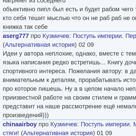
нагрянет из соседнего
объективно пипл был есть и будет рабом чего 
кто себя тешит мыслью что он не раб раб не 
книжка так себе
aserg777
про
Кузмичев
:
Поступь империи. Пе
(
Альтернативная история
) 02 09
Идеи у автора неплохие, однако, вместе с тем
языка написания редко встретишь... Книгу доч
спортивного интереса. Пожелания автору: в 
внимательным к деталям, прорабатывать ист
про которое пишешь. Ну а в целом начало неп
приизвестной работе на своим стилем и грам
представит на наше рассмотрение ещё немал
произведений)))
chinaairboy
про
Кузмичев
:
Поступь империи.
стяги!
(
Альтернативная история
) 01 09