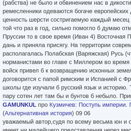
(рабства) не было и обвинением нас в дикости
ремесленники одеваются богаче европейских 
ценность шерсти состригаемую каждый месец 
той что раз в год, сильно помогло б думаю от
Пруссии то в свое время (Иван 4) Восточная 
дань и приняла присягу. На территории совре
располагалась Полабская (Варяжская) Русь (ч
норманистами во главе с Миллером во время 
войск привел б к возвращению исконных земе
договорится с папой римским и Испанией с Фр
школы где изучали б русский язык и историю.
пару сотен лет там бы и бунтов б небыло. Пр
GAMUNKUL
про
Кузмичев
:
Поступь империи.
(
Альтернативная история
) 09 06
уважаемый автор,судя по всему весьма юн и о
имеет ни малейшего представления.через мес