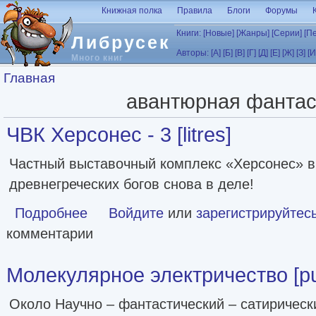
Перейти к основному содержанию
Книжная полка
Правила
Блоги
Форумы
Книги:
[Новые]
[Жанры]
[Серии]
[П
Либрусек
Авторы:
[А]
[Б]
[В]
[Г]
[Д]
[Е]
[Ж]
[З]
[И
Много книг
Вы здесь
Главная
авантюрная фантас
ЧВК Херсонес - 3 [litres]
Частный выставочный комплекс «Херсонес» в
древнегреческих богов снова в деле!
Подробнее
о ЧВК Херсонес - 3 [litres]
Войдите
или
зарегистрируйтес
комментарии
Молекулярное электричество [pub
Около Научно – фантастический – сатирическ