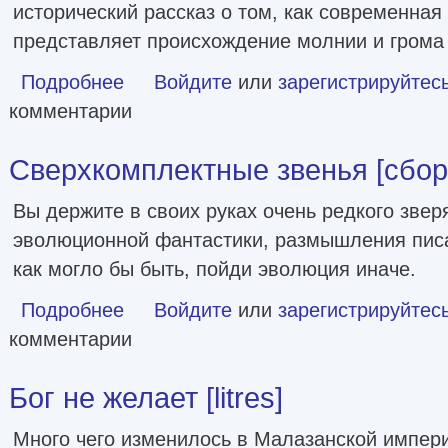
исторический рассказ о том, как современная
представляет происхождение молнии и грома
Подробнее
о Молекулярное электричество [publisher: SelfPub]
Войдите
или
зарегистрируйтес
комментарии
Сверхкомплектные звенья [сборни
Вы держите в своих руках очень редкого звер
эволюционной фантастики, размышления писа
как могло бы быть, пойди эволюция иначе.
Подробнее
о Сверхкомплектные звенья [сборник litres]
Войдите
или
зарегистрируйтес
комментарии
Бог не желает [litres]
Много чего изменилось в Малазанской импер