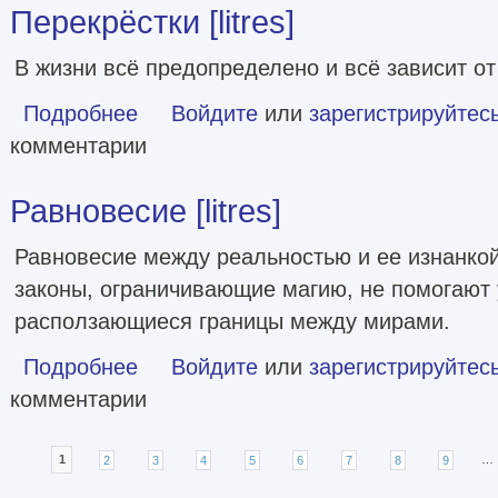
Перекрёстки [litres]
В жизни всё предопределено и всё зависит о
Подробнее
о Перекрёстки [litres]
Войдите
или
зарегистрируйтес
комментарии
Равновесие [litres]
Равновесие между реальностью и ее изнанкой
законы, ограничивающие магию, не помогают
расползающиеся границы между мирами.
Подробнее
о Равновесие [litres]
Войдите
или
зарегистрируйтес
комментарии
Страницы
1
2
3
4
5
6
7
8
9
…