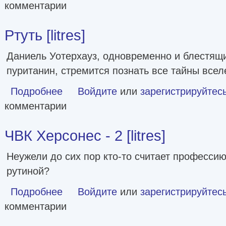
комментарии
Ртуть [litres]
Даниель Уотерхауз, одновременно и блестящи
пуританин, стремится познать все тайны всел
Подробнее
о Ртуть [litres]
Войдите
или
зарегистрируйтес
комментарии
ЧВК Херсонес - 2 [litres]
Неужели до сих пор кто-то считает профессию
рутиной?
Подробнее
о ЧВК Херсонес - 2 [litres]
Войдите
или
зарегистрируйтес
комментарии