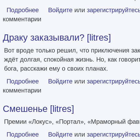
Подробнее
о Бог не желает [litres]
Войдите
или
зарегистрируйтес
комментарии
Драку заказывали? [litres]
Вот вроде только решил, что приключения за
ждёт долгая, спокойная жизнь. Но, как говор
бога, расскажи ему о своих планах.
Подробнее
о Драку заказывали? [litres]
Войдите
или
зарегистрируйтес
комментарии
Смешенье [litres]
Премии «Локус», «Портал», «Мраморный фав
Подробнее
о Смешенье [litres]
Войдите
или
зарегистрируйтес