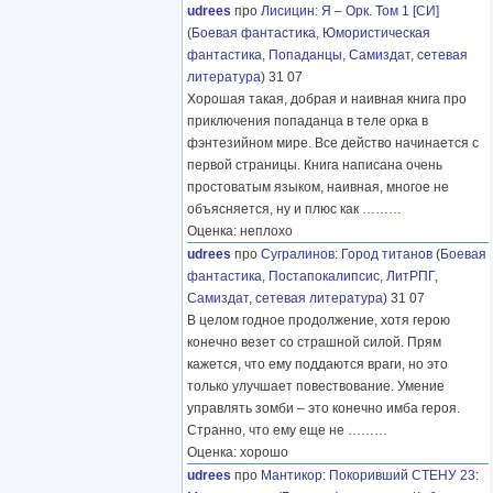
udrees
про
Лисицин
:
Я – Орк. Том 1 [СИ]
(
Боевая фантастика
,
Юмористическая
фантастика
,
Попаданцы
,
Самиздат, сетевая
литература
) 31 07
Хорошая такая, добрая и наивная книга про
приключения попаданца в теле орка в
фэнтезийном мире. Все действо начинается с
первой страницы. Книга написана очень
простоватым языком, наивная, многое не
объясняется, ну и плюс как
………
Оценка: неплохо
udrees
про
Сугралинов
:
Город титанов
(
Боевая
фантастика
,
Постапокалипсис
,
ЛитРПГ
,
Самиздат, сетевая литература
) 31 07
В целом годное продолжение, хотя герою
конечно везет со страшной силой. Прям
кажется, что ему поддаются враги, но это
только улучшает повествование. Умение
управлять зомби – это конечно имба героя.
Странно, что ему еще не
………
Оценка: хорошо
udrees
про
Мантикор
:
Покоривший СТЕНУ 23: