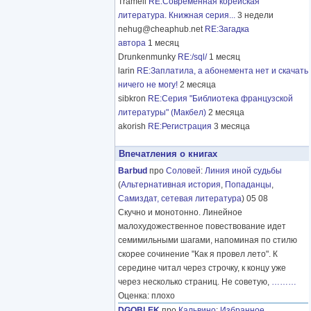
Tramell
RE:Современная корейская
литература. Книжная серия...
3 недели
nehug@cheaphub.net
RE:Загадка
автора
1 месяц
Drunkenmunky
RE:/sql/
1 месяц
larin
RE:Заплатила, а абонемента нет и скачать
ничего не могу!
2 месяца
sibkron
RE:Серия "Библиотека французской
литературы" (Макбел)
2 месяца
akorish
RE:Регистрация
3 месяца
Впечатления о книгах
Barbud
про
Соловей
:
Линия иной судьбы
(
Альтернативная история
,
Попаданцы
,
Самиздат, сетевая литература
) 05 08
Скучно и монотонно. Линейное
малохудожественное повествование идет
семимильными шагами, напоминая по стилю
скорее сочинение "Как я провел лето". К
середине читал через строчку, к концу уже
через несколько страниц. Не советую,
………
Оценка: плохо
DGOBLEK
про
Кальвино
:
Избранное