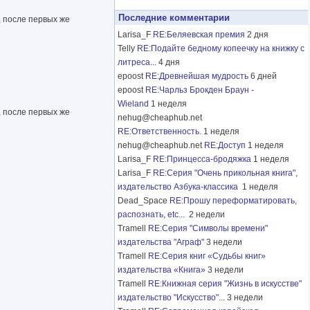
Последние комментарии
, после первых же
Larisa_F
RE:Беляевская премия
2 дня
Telly
RE:Подайте бедному копеечку на книжку с
литреса...
4 дня
epoost
RE:Древнейшая мудрость
6 дней
epoost
RE:Чарльз Брокден Браун -
Wieland
1 неделя
, после первых же
nehug@cheaphub.net
RE:Ответственность.
1 неделя
nehug@cheaphub.net
RE:Доступ
1 неделя
Larisa_F
RE:Принцесса-бродяжка
1 неделя
Larisa_F
RE:Серия "Очень прикольная книга",
издательство Азбука-классика
1 неделя
Dead_Space
RE:Прошу переформатировать,
распознать, etc...
2 недели
Tramell
RE:Серия "Символы времени"
издательства "Аграф"
3 недели
Tramell
RE:Серия книг «Судьбы книг»
издательства «Книга»
3 недели
Tramell
RE:Книжная серия "Жизнь в искусстве"
издательство "Искусство"...
3 недели