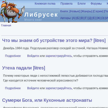
Перейти к основному содержанию
Книжная полка
Правила
Блоги
Форумы
Книги:
[Новые]
[Жанры]
[Серии]
[П
Либрусек
Авторы:
[А]
[Б]
[В]
[Г]
[Д]
[Е]
[Ж]
[З]
[И
Много книг
Вы здесь
Главная
Что мы знаем об устройстве этого мира? [litres]
Декабрь 1984 года. Подслушав разговор соседей за стеной, Наташа Новик
Подробнее
о Что мы знаем об устройстве этого мира? [litres]
Войдите
или
зарегистрируйтесь
, чтобы отправлять комм
Утеха падали [litres]
Почему некоторые люди с непостижимой легкостью добиваются господства
Где находится источник человеческой агрессивности?
Подробнее
о Утеха падали [litres]
Войдите
или
зарегистрируйтесь
, чтобы отправлять комм
Сумерки Бога, или Кухонные астронавты
Философская фантастика, сочетающая классический сюжет с художествен