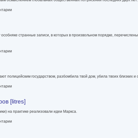
ентарии
 особняке странные записи, в которых в произвольном порядке, перечислен
ентарии
вают полицейским государством, разбомбила твой дом, убила твоих близких и
ентарии
в [litres]
ики) на практике реализовали идеи Маркса.
ентарии