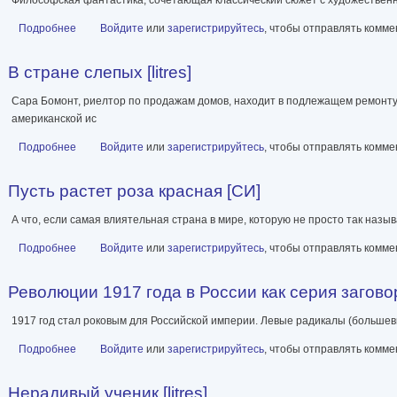
Подробнее
о Сумерки Бога, или Кухонные астронавты
Войдите
или
зарегистрируйтесь
, чтобы отправлять комм
В стране слепых [litres]
Сара Бомонт, риелтор по продажам домов, находит в подлежащем ремонту
американской ис
Подробнее
о В стране слепых [litres]
Войдите
или
зарегистрируйтесь
, чтобы отправлять комм
Пусть растет роза красная [СИ]
А что, если самая влиятельная страна в мире, которую не просто так назы
Подробнее
о Пусть растет роза красная [СИ]
Войдите
или
зарегистрируйтесь
, чтобы отправлять комм
Революции 1917 года в России как серия заговоро
1917 год стал роковым для Российской империи. Левые радикалы (большев
Подробнее
о Революции 1917 года в России как серия заговоров [litres]
Войдите
или
зарегистрируйтесь
, чтобы отправлять комм
Нерадивый ученик [litres]