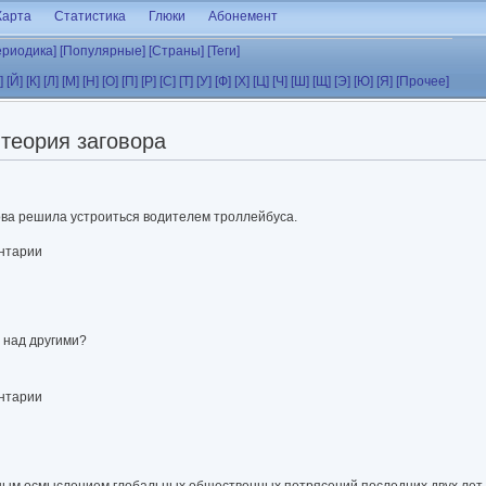
Карта
Статистика
Глюки
Абонемент
ериодика]
[Популярные]
[Страны]
[Теги]
]
[Й]
[К]
[Л]
[М]
[Н]
[О]
[П]
[Р]
[С]
[Т]
[У]
[Ф]
[Х]
[Ц]
[Ч]
[Ш]
[Щ]
[Э]
[Ю]
[Я]
[Прочее]
теория заговора
ова решила устроиться водителем троллейбуса.
ентарии
 над другими?
ентарии
ным осмыслением глобальных общественных потрясений последних двух лет.