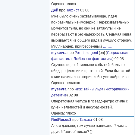
Оценка: плохо
Дей
про
Таксист
03 08
Мне было очень захватывающе. Идея
понравилась неимоверно. Переживательных
моментов тьма, но они не затянуты и не
перерастают в безнадёжность. Седьмая книга
выбивается из общего ряда в лучшую сторону.
Миллиардер, приговорённый
………
mysevra
про
Рот
:
Insurgent
[en] (
Социальная
фантастика
,
Любовная фантастика
) 02 08
Скучнее первой: меньше событий, больше
обид, рефлексии и претензий. Если бы с этой
книги начиналась серия, я бы уже забросила.
Оценка: неплохо
mysevra
про
Чиж
:
Тайны льда
(
Исторический
детектив
) 02 08
Опереточная чепуха в псевдо-ретро стиле с
кучей нелепостей и несуразностей.
Оценка: плохо
RedRoses3
про
Таксист
01 08
А чем дальше, тем лучше написано. 7 часть
другой "автор" писал? ))