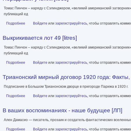
Томас Пинчон – наряду с Сэлинджером, «великий американский затворник»,
публикаций ед
Подробнее
о Нерадивый ученик [litres]
Войдите
или
зарегистрируйтесь
, чтобы отправлять комм
Выкрикивается лот 49 [litres]
Томас Пинчон – наряду с Сэлинджером, «великий американский затворник»,
публикаций ед
Подробнее
о Выкрикивается лот 49 [litres]
Войдите
или
зарегистрируйтесь
, чтобы отправлять комм
Трианонский мирный договор 1920 года: Факты, л
Подписание в Большом Трианонском дворце в пригороде Парижа в 1920 г.
Подробнее
о Трианонский мирный договор 1920 года: Факты, легенды, домы
Войдите
или
зарегистрируйтесь
, чтобы отправлять комм
В ваших воспоминаниях - наше будущее [ЛП]
Ален Дамасио — писатель, прозаик и создатель фантастических вселенных
Подробнее
о В ваших воспоминаниях - наше будущее [ЛП]
Войдите
или
зарегистрируйтесь
, чтобы отправлять комм