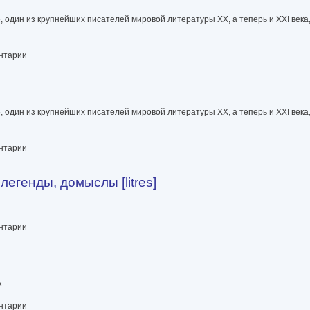
 один из крупнейших писателей мировой литературы XX, а теперь и XXI века
ентарии
 один из крупнейших писателей мировой литературы XX, а теперь и XXI века
ентарии
егенды, домыслы [litres]
слы [litres]
ентарии
.
ентарии