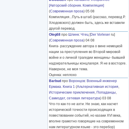
[Авторский сборник. Компиляция]
(
Современная проза
) 05 08
Компиляция...Путь в штаб (рассказ, перевод Р.
Хлодовского) должен быть, здесь же вставили
другой перевод.
Oleg68
про
Шлинк
:
Чтец
[
Der Vorleser
ru]
(
Современная проза
) 04 08
Книга- рассуждение автора о вине немецкой
нации за преступления во Второй мировой
войне и о личной трагедии женщины- бывшей
надзирательницы концлагеря. Я не в восторге.
Наверное, не моя тема.
Оценка: неплохо
Barbud
про
Воронцов
:
Военный инженер
Ермака. Книга 1
(
Альтернативная история
,
Исторические приключения
,
Попаданцы
,
Самиздат, сетевая литература
) 03 08
Что-то как-то не ахти. Не знаю, как насчет
исторической точности происходящих в
повествовании событий, но казаки XVI века,
вполне грамотно говорящие на современном
нам литературном языке - это перебор)