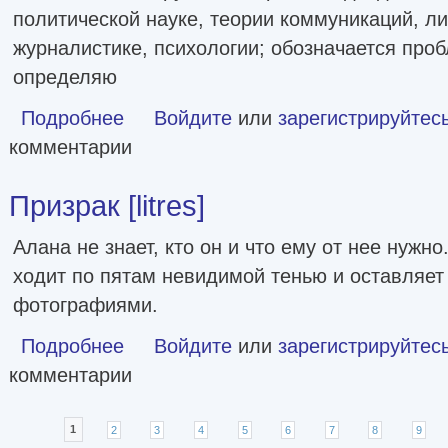
политической науке, теории коммуникаций, ли
журналистике, психологии; обозначается про
определяю
Подробнее
о Пропагандистский дискурс в условиях цифровизации [li
Войдите
или
зарегистрируйтес
комментарии
Призрак [litres]
Алана не знает, кто он и что ему от нее нужно
ходит по пятам невидимой тенью и оставляет 
фотографиями.
Подробнее
о Призрак [litres]
Войдите
или
зарегистрируйтес
комментарии
Страницы
1
2
3
4
5
6
7
8
9