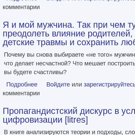
комментарии
Я и мой мужчина. Так при чем т
преодолеть влияние родителей,
детские травмы и сохранить любо
Почему вы снова выбираете «не того» мужчин
что делает несчастной? Что мешает построит
вы будете счастливы?
Подробнее
о Я и мой мужчина. Так при чем тут папа? Как преодолет
Войдите
или
зарегистрируйтес
комментарии
Пропагандистский дискурс в ус
цифровизации [litres]
В книге анализируются теории и подходы, сл