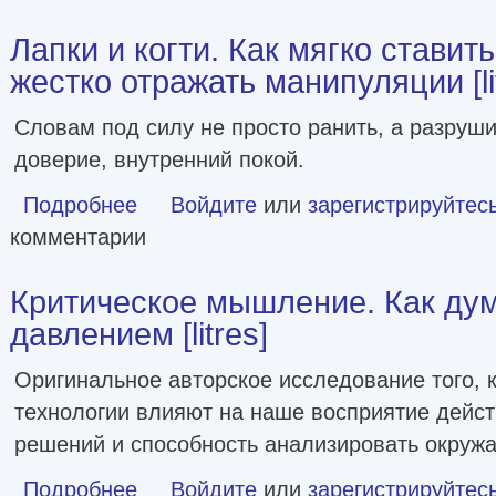
Лапки и когти. Как мягко ставит
жестко отражать манипуляции [li
Словам под силу не просто ранить, а разруши
доверие, внутренний покой.
Подробнее
о Лапки и когти. Как мягко ставить границы и жестко отра
Войдите
или
зарегистрируйтес
комментарии
Критическое мышление. Как дум
давлением [litres]
Оригинальное авторское исследование того, 
технологии влияют на наше восприятие дейст
решений и способность анализировать окруж
Подробнее
о Критическое мышление. Как думать под давлением [litr
Войдите
или
зарегистрируйтес