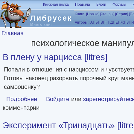
Перейти к основному содержанию
Книжная полка
Правила
Блоги
Форумы
Книги:
[Новые]
[Жанры]
[Серии]
[П
Либрусек
Авторы:
[А]
[Б]
[В]
[Г]
[Д]
[Е]
[Ж]
[З]
[И
Много книг
Вы здесь
Главная
психологическое манипу
В плену у нарцисса [litres]
Попали в отношения с нарциссом и чувствует
Готовы наконец разорвать порочный круг ман
самооценку?
Подробнее
о В плену у нарцисса [litres]
Войдите
или
зарегистрируйтес
комментарии
Эксперимент «Тринадцать» [litre