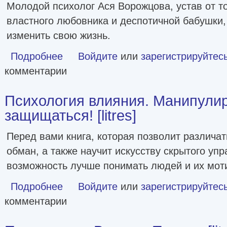
Молодой психолог Ася Ворожцова, устав от т
властного любовника и деспотичной бабушки
изменить свою жизнь.
Подробнее
о Эксперимент «Тринадцать» [litres]
Войдите
или
зарегистрируйтес
комментарии
Психология влияния. Манипулир
защищаться! [litres]
Перед вами книга, которая позволит различа
обман, а также научит искусству скрытого упр
возможность лучше понимать людей и их мот
Подробнее
о Психология влияния. Манипулировать – уметь и защищат
Войдите
или
зарегистрируйтес
комментарии