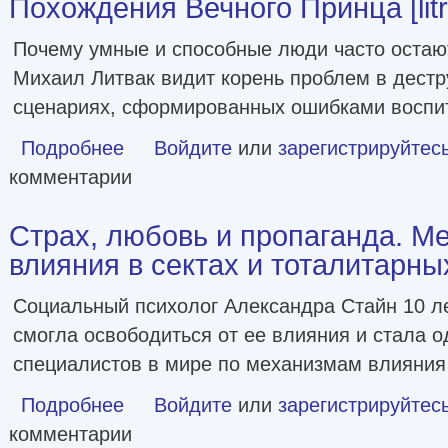
Похождения Вечного Принца [litr
Почему умные и способные люди часто остаю
Михаил Литвак видит корень проблем в дест
сценариях, сформированных ошибками воспи
Подробнее
о Похождения Вечного Принца [litres]
Войдите
или
зарегистрируйтес
комментарии
Страх, любовь и пропаганда. М
влияния в сектах и тоталитарны
Социальный психолог Александра Стайн 10 ле
смогла освободиться от ее влияния и стала 
специалистов в мире по механизмам влияния
Подробнее
о Страх, любовь и пропаганда. Механизмы влияния в се
Войдите
или
зарегистрируйтес
комментарии