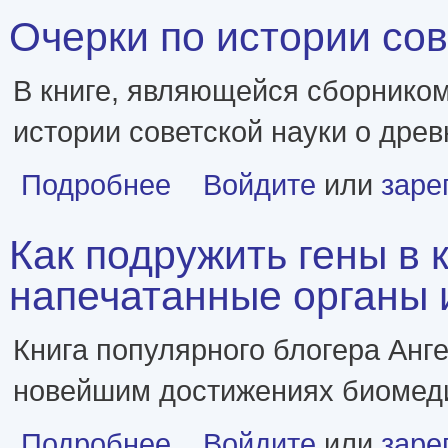
Очерки по истории сове
В книге, являющейся сборником
истории советской науки о древ
о Очерки по истории советской науки о древнем м
Подробнее
Войдите
или
заре
Как подружить гены в 
напечатанные органы и 
Книга популярного блогера Анг
новейшим достижениях биомеди
о Как подружить гены в клетках. Коктейль молод
Подробнее
Войдите
или
заре