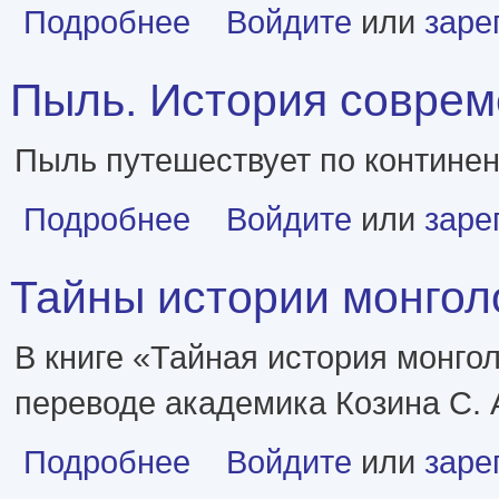
о Эликсир. Парижский парфюмерный дом и поиск 
Подробнее
Войдите
или
заре
Пыль. История совреме
Пыль путешествует по континен
о Пыль. История современного мира в триллионе 
Подробнее
Войдите
или
заре
Тайны истории монголов
В книге «Тайная история монго
переводе академика Козина С. 
о Тайны истории монголов [litres]
Подробнее
Войдите
или
заре