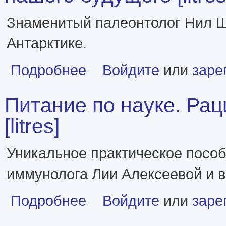
Знаменитый палеонтолог Нил Ш
Антарктике.
о Края Земли. Путешествия к полюсам в поисках 
Подробнее
Войдите
или
заре
Питание по науке. Ра
[litres]
Уникальное практическое пособ
иммунолога Лии Алексеевой и в
о Питание по науке. Рационы для устранения нед
Подробнее
Войдите
или
заре