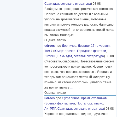
Самиздат, сетевая литература
) 08 08
В общем-то проходная эротическая книжонка.
Написано слишком по детски и с большим
упором на эротические сцены, любовные
интриги и прочие женские шалости. Написано
правда с мужской точки зрения, который желал
бы, чтобы молодые
………
Оценка: плохо
udrees
про
Дорничев
:
Дворник 17-го уровня.
Том 7
(
Юмор: прочее
,
Городское фэнтези
,
ЛитРПГ
,
Самиздат, сетевая литература
) 08 08
Слабовато, слабовато. Повествование совсем
уж простенькое и примитивное. Нового почти
нет, разве что персонаж поперся в Японию и
теперь там описывает местный колорит. Ну
конечно, из своей колокольни. Диалоги такие
же примитивные
………
Оценка: плохо
udrees
про
Сугралинов
:
Время охотников
(
Боевая фантастика
,
Постапокалипсис
,
ЛитРПГ
,
Самиздат, сетевая литература
) 08 08
Хорошее продолжение, годное, вдумчивое.