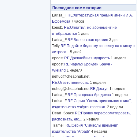
Последние комментарии
Larisa_F
RE:Литературная премия имени И.А.
Ефремова
7 часов
konst1
RE:Оплатил, но абонемент не
отображается
1 день
Larisa_F
RE:Беляевская премия
3 дня
Telly
RE:Подайте бедному копеечку на книжку с
литреса...
5 дней
epoost
RE:Древнейшая мудрость
1 неделя
epoost
RE:Чарльз Брокден Браун -
Wieland
1 неделя
nehug@cheaphub.net
RE:Ответственность.
1 неделя
nehug@cheaphub.net
RE:Доступ
1 неделя
Larisa_F
RE:Принцесса-бродяжка
1 неделя
Larisa_F
RE:Серия "Очень прикольная книга",
издательство Азбука-классика
2 недели
Dead_Space
RE:Прошу переформатировать,
распознать, etc...
2 недели
Tramell
RE:Серия "Символы времени"
издательства "Аграф"
4 недели