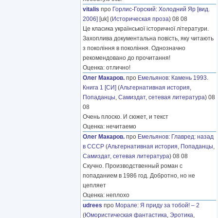
vitalis
про
Горлис-Горский
:
Холодний Яр [вид.
2006]
[uk] (
Историческая проза
) 08 08
Це класика української історичної літератури.
Захоплива документальна повість, яку читають
з покоління в покоління. Однозначно
рекомендовано до прочитання!
Оценка: отлично!
Олег Макаров.
про
Емельянов
:
Камень 1993.
Книга 1 [СИ]
(
Альтернативная история
,
Попаданцы
,
Самиздат, сетевая литература
) 08
08
Очень плоско. И сюжет, и текст
Оценка: нечитаемо
Олег Макаров.
про
Емельянов
:
Главред: назад
в СССР
(
Альтернативная история
,
Попаданцы
,
Самиздат, сетевая литература
) 08 08
Скучно. Производственный роман с
попаданием в 1986 год. Добротно, но не
цепляет
Оценка: неплохо
udrees
про
Морале
:
Я приду за тобой! – 2
(
Юмористическая фантастика
,
Эротика
,