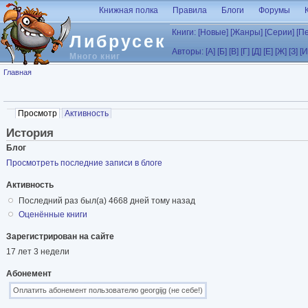
Перейти к основному содержанию
Книжная полка
Правила
Блоги
Форумы
Книги:
[Новые]
[Жанры]
[Серии]
[П
Либрусек
Авторы:
[А]
[Б]
[В]
[Г]
[Д]
[Е]
[Ж]
[З]
[И
Много книг
Вы здесь
Главная
Главные вкладки
Просмотр
(активная вкладка)
Активность
История
Блог
Просмотреть последние записи в блоге
Активность
Последний раз был(а) 4668 дней тому назад
Оценённые книги
Зарегистрирован на сайте
17 лет 3 недели
Абонемент