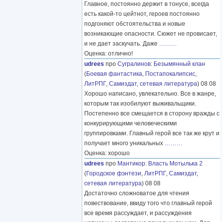
Главное, постоянно держит в тонусе, всегда
есть какой-то цейтнот, героев постоянно
подгоняют обстоятельства и новые
возникающие опасности. Сюжет не провисает,
и не дает заскучать. Даже
………
Оценка: отлично!
udrees
про
Сугралинов
:
Безымянный клан
(
Боевая фантастика
,
Постапокалипсис
,
ЛитРПГ
,
Самиздат, сетевая литература
) 08 08
Хорошо написано, увлекательно. Все в жанре,
которым так изобилуют выживальщики.
Постепенно все смещается в сторону вражды с
конкурирующими человеческими
группировками. Главный герой все так же крут и
получает много уникальных
………
Оценка: хорошо
udrees
про
Мантикор
:
Власть Мотылька 2
(
Городское фэнтези
,
ЛитРПГ
,
Самиздат,
сетевая литература
) 08 08
Достаточно сложноватое для чтения
повествование, ввиду того что главный герой
все время рассуждает, и рассуждения