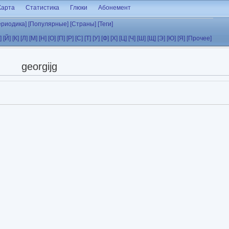
Карта
Статистика
Глюки
Абонемент
ериодика]
[Популярные]
[Страны]
[Теги]
]
[Й]
[К]
[Л]
[М]
[Н]
[О]
[П]
[Р]
[С]
[Т]
[У]
[Ф]
[Х]
[Ц]
[Ч]
[Ш]
[Щ]
[Э]
[Ю]
[Я]
[Прочее]
georgijg