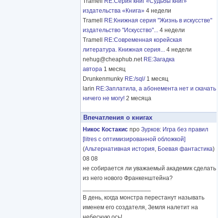
Tramell
RE:Серия книг «Судьбы книг»
издательства «Книга»
4 недели
Tramell
RE:Книжная серия "Жизнь в искусстве"
издательство "Искусство"...
4 недели
Tramell
RE:Современная корейская
литература. Книжная серия...
4 недели
nehug@cheaphub.net
RE:Загадка
автора
1 месяц
Drunkenmunky
RE:/sql/
1 месяц
larin
RE:Заплатила, а абонемента нет и скачать
ничего не могу!
2 месяца
Впечатления о книгах
Никос Костакис
про
Зурков
:
Игра без правил
[litres с оптимизированной обложкой]
(
Альтернативная история
,
Боевая фантастика
)
08 08
не собирается ли уважаемый академик сделать
из него нового Франкенштейна?
____________________
В день, когда монстра перестанут называть
именем его создателя, Земля налетит на
небесную ось!