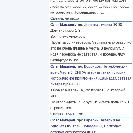
написаны достаточно тяжелым языком. Для
любителей наверное серий автора про Город
которого нет, Покорившего
………
Оценка: неплохо
Олег Макаров.
про
Девятиэтажники
08 08
Девятиэтажка 1-3
Вот прямо увлекает.
Прочитал, с интересом. Местами нудновато, но
это не очень длинные места. В целом гут. И
идея переноса не затёртая. И вообще. Жду
четвёртую книгу
Олег Макаров.
про
Воронцов
:
Петербургский
врач. Часть 1 [СИ]
(
Альтернативная история
,
Исторические приключения
,
Самиздат, сетевая
литература
) 08 08
Такое впечатление, что писал LLM, который
ИИ.
Но утверждать не берусь. И читать дальше 20
страниц тоже
Оценка: нечитаемо
Олег Макаров.
про
Карелин
:
Теперь я не
Адвокат
(
Фэнтези
,
Попаданцы
,
Самиздат,
сетевая литература
) 08 08