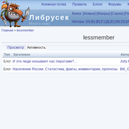
Перейти к основному содержанию
Книжная полка
Правила
Блоги
Форумы
Книги:
[Новые]
[Жанры]
[Серии]
[П
Либрусек
Авторы:
[А]
[Б]
[В]
[Г]
[Д]
[Е]
[Ж]
[З]
[И
Много книг
Вы здесь
Главная
»
lessmember
lessmember
Главные вкладки
Просмотр
Активность
(активная вкладка)
Тип
Заголовок
Авто
Блог
И эти люди называют нас пиратами?...
Jolly
Блог
Население России. Статистика, факты, комментарии, прогнозы.
Bill_