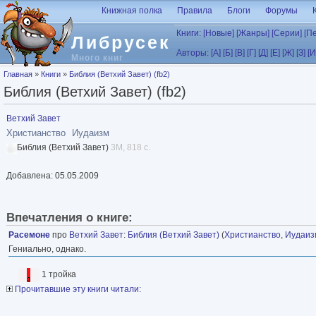
Перейти к основному содержанию
Книжная полка
Правила
Блоги
Форумы
Книги:
[Новые]
[Жанры]
[Серии]
[П
Либрусек
Авторы:
[А]
[Б]
[В]
[Г]
[Д]
[Е]
[Ж]
[З]
[И
Много книг
Вы здесь
Главная
»
Книги
»
Библия (Ветхий Завет) (fb2)
Библия (Ветхий Завет) (fb2)
Ветхий Завет
Христианство
Иудаизм
Библия (Ветхий Завет)
3M, 818 с.
Добавлена: 05.05.2009
Впечатления о книге:
Расемоне
про
Ветхий Завет
:
Библия (Ветхий Завет)
(
Христианство
,
Иудаиз
Гениально, однако.
1 тройка
Прочитавшие эту книги читали: