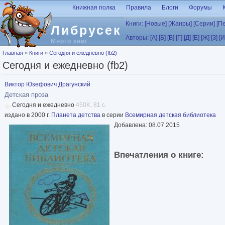
Перейти к основному содержанию
Книжная полка
Правила
Блоги
Форумы
Книги:
[Новые]
[Жанры]
[Серии]
[П
Либрусек
Авторы:
[А]
[Б]
[В]
[Г]
[Д]
[Е]
[Ж]
[З]
[И
Много книг
Вы здесь
Главная
»
Книги
»
Сегодня и ежедневно (fb2)
Сегодня и ежедневно (fb2)
Виктор Юзефович Драгунский
Детская проза
Сегодня и ежедневно
450K, 81 с.
издано в 2000 г.
Планета детства
в серии
Всемирная детская библиотека
Добавлена: 08.07.2015
Впечатления о книге: