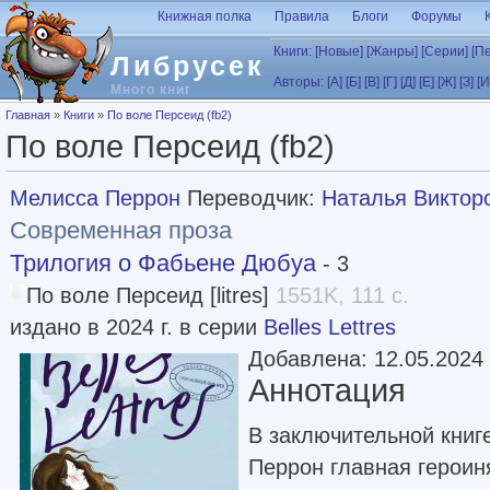
Перейти к основному содержанию
Книжная полка
Правила
Блоги
Форумы
Книги:
[Новые]
[Жанры]
[Серии]
[П
Либрусек
Авторы:
[А]
[Б]
[В]
[Г]
[Д]
[Е]
[Ж]
[З]
[И
Много книг
Вы здесь
Главная
»
Книги
»
По воле Персеид (fb2)
По воле Персеид (fb2)
Мелисса Перрон
Переводчик:
Наталья Виктор
Современная проза
Трилогия о Фабьене Дюбуа
- 3
По воле Персеид [litres]
1551K, 111 с.
издано в 2024 г. в серии
Belles Lettres
Добавлена: 12.05.2024
Аннотация
В заключительной книг
Перрон главная героин