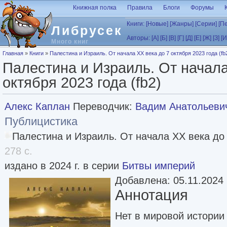
Перейти к основному содержанию
Книжная полка
Правила
Блоги
Форумы
Книги:
[Новые]
[Жанры]
[Серии]
[П
Либрусек
Авторы:
[А]
[Б]
[В]
[Г]
[Д]
[Е]
[Ж]
[З]
[И
Много книг
Вы здесь
Главная
»
Книги
»
Палестина и Израиль. От начала XX века до 7 октября 2023 года (fb
Палестина и Израиль. От начала
октября 2023 года (fb2)
Алекс Каплан
Переводчик:
Вадим Анатольеви
Публицистика
Палестина и Израиль. От начала XX века до
278 с.
издано в 2024 г. в серии
Битвы империй
Добавлена: 05.11.2024
Аннотация
Нет в мировой истории