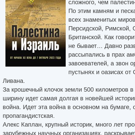
сложного, чем палести
По этим камням и песк
всех знаменитых миро
Персидской, Римской, 
Британской. Как говори
не бывает… Давно разв
рассыпались в прах ам
завоевателей, а звон о
пустынях и оазисах от 
Ливана.
За крошечный клочок земли 500 километров в 
ширину идет самая долгая в новейшей истории
война. Идет эта война в основном на бумаге, 
пропагандистская.
Алекс Каплан, крупный историк, много лет пр
зарубежных научных организациях, раскрыва