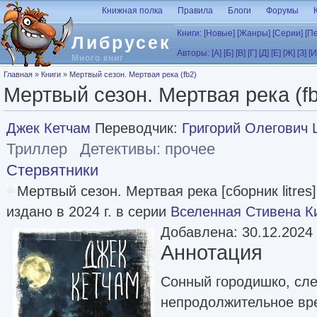
Перейти к основному содержанию
Книжная полка
Правила
Блоги
Форумы
Книги:
[Новые]
[Жанры]
[Серии]
[П
Либрусек
Авторы:
[А]
[Б]
[В]
[Г]
[Д]
[Е]
[Ж]
[З]
[И
Много книг
Вы здесь
Главная
»
Книги
»
Мертвый сезон. Мертвая река (fb2)
Мертвый сезон. Мертвая река (f
Джек Кетчам
Переводчик:
Григорий Олегович 
Триллер
Детективы: прочее
Стервятники
Мертвый сезон. Мертвая река [сборник litres
издано в 2024 г. в серии
Вселенная Стивена К
Добавлена: 30.12.2024
Аннотация
Сонный городишко, сл
непродолжительное вре