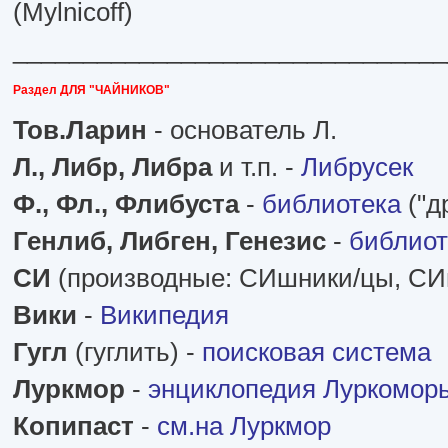
(Mylnicoff)
_______________________________
Раздел ДЛЯ "ЧАЙНИКОВ"
Тов.Ларин
- основатель Л.
Л., Либр, Либра
и т.п. -
Либрусек
Ф., Фл., Флибуста
-
библиотека
("д
Генлиб, Либген, Генезис
-
библиот
СИ
(производные: СИшники/цы, СИш
Вики
-
Википедия
Гугл
(гуглить) -
поисковая система
Луркмор
-
энциклопедия Луркомор
Копипаст
-
см.на Луркмор