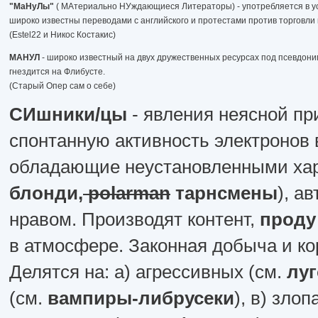
"МаНуЛы"
( МАтериально НУждающиеся Литераторы) - употребляется в ус
широко известны переводами с английского и протестами против торговли
(Estel22 и Никос Костакис)
МАНУЛ
- широко известный на двух дружественных ресурсах под псевдони
гнездится на Флибусте.
(Старый Опер сам о себе)
СИшники/цы
- явления неясной пр
спонтанную активность электронов 
обладающие неустановленными хар
блонди,
polarman
тарнсмены
), а
нравом. Производят контент,
проду
в атмосфере. Законная добыча и к
Делятся на: а) агрессивных (см.
лу
(см.
вампиры-либрусеки
), в) зло