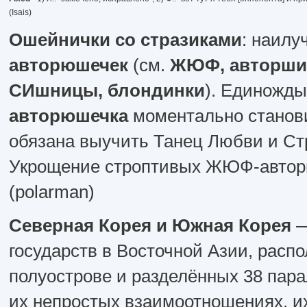
(Isais)
Ошейнички со стразиками
: наилу
авторюшечек
(см.
ЖЮФ, авторши,
СИшницы, блондинки
). Единожд
авторюшечка
моментально станов
обязана выучить Танец Любви и Ст
Укрощение строптивых ЖЮФ-авторю
(polarman)
Северная Корея и Южная Корея
—
государств в Восточной Азии, расп
полуострове и разделённых 38 пара
их непростых взаимоотношениях, и