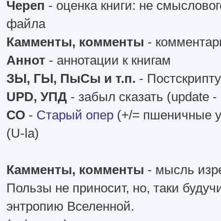
Череп
- оценка книги: не смыслово
файла
Камменты, комменты
- комментар
Аннот
- аннотации к книгам
ЗЫ, ГЫ, ПыСы и т.п.
- Постскрипт
UPD, УПД
- забыл сказать (update 
СО
-
Старый опер
(+/= пшеничные 
(U-la)
Камменты, комменты
- мысль изре
Пользы не приносит, но, таки буду
энтропию Вселенной.