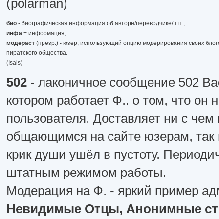
(polarman)
био
- биографическая информация об авторе/переводчике/ т.п.;
инфа
= информация;
модераст
(презр.) - юзер, использующий опцию модерирования своих блого
пиратского общества.
(Isais)
502
- лаконичное сообщение 502 Bad
котором работает Ф.. о том, что он
пользователя. Доставляет ни с чем
общающимся на сайте юзерам, так к
крик души ушёл в пустоту. Периоди
штатным режимом работы.
Модерация на Ф. - яркий пример ад
Невидимые Отцы, Анонимные стр