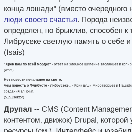
конца лошади" (вместо очередного 
люди своего счастья
. Порода неизв
определен, но брыклив, способен к
Либрусеке светлую память о себе и
(Isais)
"Хрен вам по всей морде!"
- ответ на злобное шипение засланцев и копи
(wotti)
Нет повести печальнее на свете,
Чем повесть о Флибусте - Либрусеке...
- Крик души Миротворцев и Пациф
создания эл. книг.
(5151sektor)
Друпал
-- CMS (Content Managemen
контентом, движок) Drupal, которо
ресурсы (см.). Интерфейс и юзаби