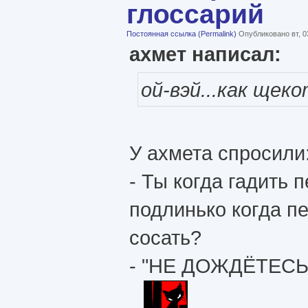
глоссарий
Постоянная ссылка (Permalink)
Опубликовано вт, 0
ахмет написал:
ой-вэй...как щек
У ахмета спросили
- Ты когда гадить 
подлинько когда п
сосать?
- "НЕ ДОЖДЁТЕСЬ!" 