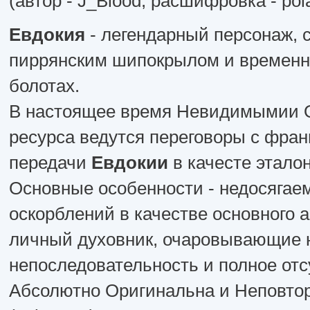
(автор - J_Blood, расшифровка - po
Евдокия
- легендарный персонаж, 
пиррянским шипокрылом и временн
болотах.
В настоящее время Невидимымии 
ресурса ведутся переговоры с фран
передачи
Евдокии
в качесте этало
Основные особенности - недосягае
оскорблений в качестве основного 
личный духовник, очаровывающие
непоследовательность и полное отс
Абсолютно Оригинальна и Неповтор