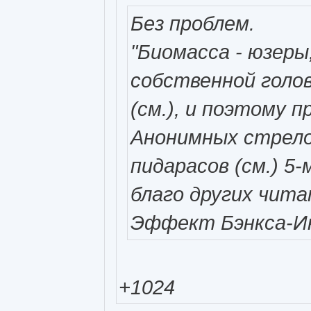
Без проблем.
"Биомасса - юзер
собственной голов
(см.), и поэтому 
Анонимных стрелоч
пидарасов (см.) 5
благо других чит
Эффект Бэнкса-Ин
+1024