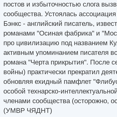
постов и избыточностью слога вызв
сообщества. Устоялась ассоциация 
Бэнкс - английский писатель, изве
романами "Осиная фабрика" и "Мос
про цивилизацию под названием Куль
активным упоминанием писателя во
романа "Черта прикрытия". После с
войны) практически прекратил деят
обновляя ехидный памфлет "Флибус
особой технарско-интеллектуально
членами сообщества (осторожно, ос
(УМВР ЧЯДНТ)