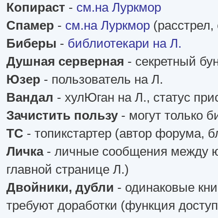
Копираст
-
см.на Луркмор
Спамер
-
см.на Луркмор
(расстрел,
Биберы
-
библиотекари на Л.
Душная серверная
- секретный бу
Юзер
- пользователь на Л.
Вандал
- хулЮган на Л., статус пр
Зачистить пользу
- могут только б
ТС
- топикстартер (автор форума, б
Личка
- личные сообщения между юз
главной странице Л.)
Двойники, дубли
- одинаковые книг
требуют доработки (функция доступ