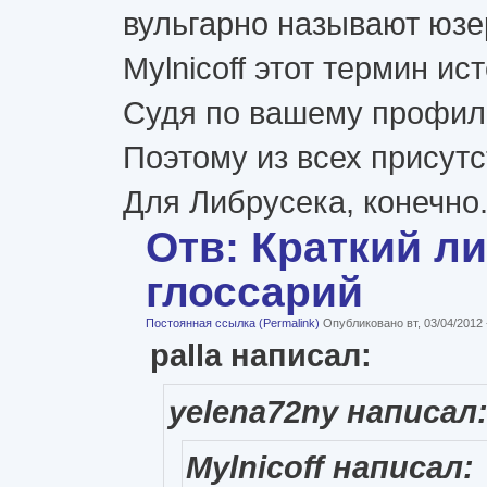
вульгарно называют юзе
Mylnicoff этот термин ис
Судя по вашему профилю 
Поэтому из всех присутс
Для Либрусека, конечно.
Отв: Краткий л
глоссарий
Постоянная ссылка (Permalink)
Опубликовано вт, 03/04/2012
palla написал:
yelena72ny написал
Mylnicoff написал: