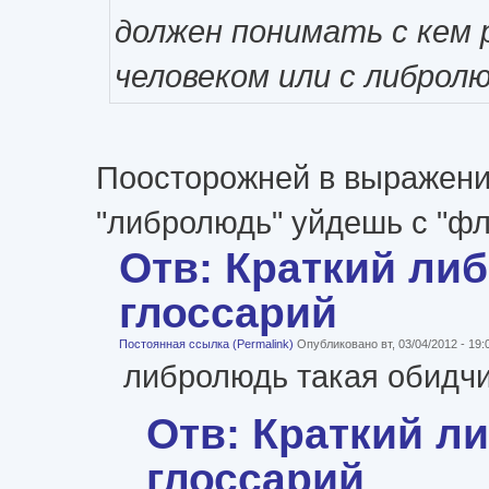
должен понимать с кем 
человеком или с либролю
Поосторожней в выражени
"либролюдь" уйдешь с "ф
Отв: Краткий ли
глоссарий
Постоянная ссылка (Permalink)
Опубликовано вт, 03/04/2012 - 19
либролюдь такая обидчив
Отв: Краткий л
глоссарий