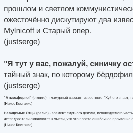
прошлом и светлом коммунистическ
ожесточённо дискутируют два изве
Mylnicoff и Старый опер.
(justserge)
"Я тут у вас, пожалуй, синичку о
тайный знак, по которому бёрдофил
(justserge)
"Атмосферно!"
(о книге) - гламурный вариант известного: "Хуй его знает, 
(Никос Костакис)
Невидимые Отцы
(религ.) - элемент смутного деизма, исповедуемого час
исследователи склоняются к мысли, что это просто ошибочное прочтение
(Никос Костакис)