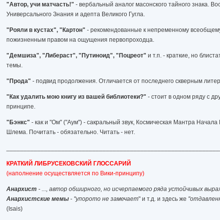
"Автор, учи матчасть!"
- вербальный аналог масонского тайного знака. В
Универсального Знания и адепта Великого Гугла.
"Рояли в кустах", "Картон"
- рекомендованные к непременному всеобщем
пожизненным правом на ощущения первопроходца.
"Демшиза", "Либераст", "Путиноид", "Поцреот"
и т.п. - краткие, но бли
темы.
"Прода"
- подвид продолжения. Отличается от последнего скверным лите
"Как удалить мою книгу из вашей библиотеки?"
- стоит в одном ряду с д
принципе.
"Бэнкс"
- как и "Ом" ("Аум") - сакральный звук, Космическая Мантра Нача
Шлема. Почитать - обязательно. Читать - нет.
______________________________________________________________
КРАТКИЙ ЛИБРУСЕКОВСКИЙ ГЛОССАРИЙ
(наполнение осуществляется по Вики-принципу)
Анархист
- ..., автор обширного, но исчерпаемого ряда устойчивых выра
Анархистские мемы
- "упорото не замечает
" и т.д. и здесь же
"отдавлен
(Isais)