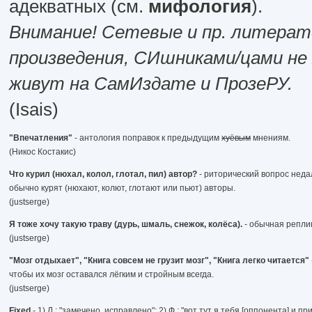
адекватных (см.
мифология
).
Внимание! Сетевые и пр. литера
произведения, СИшниками/цами не
живут на СамИздате и ПрозеРУ.
(Isais)
"Впечатления"
- антология поправок к предыдущим
хуёвым
мнениям.
(Никос Костакис)
Что курил (нюхал, колол, глотал, пил) автор?
- риторический вопрос недал
обычно курят (нюхают, колют, глотают или пьют) авторы.
(justserge)
Я тоже хочу такую траву (дурь, шмаль, снежок, колёса).
- обычная реплик
(justserge)
"Мозг отдыхает", "Книга совсем не грузит мозг", "Книга легко читается"
чтобы их мозг оставался лёгким и стройным всегда.
(justserge)
Fixed
- 1) Л.: "замечено, исправлено"; 2) Ф.: "вот тут я тебя [оппонента] и п