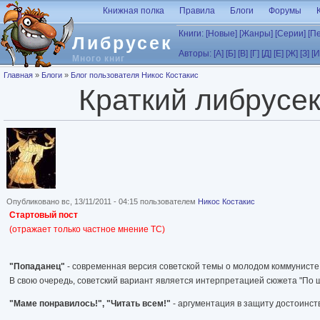
Перейти к основному содержанию
Книжная полка
Правила
Блоги
Форумы
Книги:
[Новые]
[Жанры]
[Серии]
[П
Либрусек
Авторы:
[А]
[Б]
[В]
[Г]
[Д]
[Е]
[Ж]
[З]
[И
Много книг
Вы здесь
Главная
»
Блоги
»
Блог пользователя Никос Костакис
Краткий либрусек
Опубликовано вс, 13/11/2011 - 04:15 пользователем
Никос Костакис
Стартовый пост
(отражает только частное мнение ТС)
"Попаданец"
- современная версия советской темы о молодом коммунисте, 
В свою очередь, советский вариант является интерпретацией сюжета "По щ
"Маме понравилось!", "Читать всем!"
- аргументация в защиту достоинств