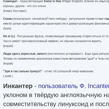
Самиздат
- транслитерация
Some is that
(Pidgin English). Близко по смысл
хорошо, другие - что это плохо.
(Никос Костакис)
Сканы
(изначально: сисек/сисеГ/чего-нибудь) - ритуальное приветствие
та
имело целью идентификацию характеристик и девиртуализацию феномен
(Isais)
Не я! (с)
- Ритуальная фраза, позволяющая сказавшему откреститься от отцов
Часто имеет противоположный эффект, но обычно полагается верить.
(kopak)
Люди здесь взрослые, ничего
(постепенно устаревает) - Еще одна ритуа
Теперь по применению аналогична известным митьковским "дык!" и "елы-па
(kopak)
"Зря я так сильно пукнул!"
- отчет об успешной пиар-кампании.
( wotti )
Инкантер
-
пользователь Ф. Incante
уклоном в твёрдую англоязычную н
совместительству линуксоид и пос