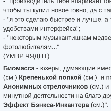
- "производитель тебе впаривает го
чтобы ты купил новое говно, да с т
- "я это сделаю быстрее и лучше, а
удобствами интерфейса";
- "некоторым музыкантишкам медвед
фотолюбителям..."
(УМВР ЧЯДНТ)
Биомасса
- юзеры, думающие вме
(см.)
Крепенькой попкой
(см.), и
Анонимных стрелочников
(см.) и
минутной деятельности на благо др
Эффект Бэнкса-Инкантера
(см.)".