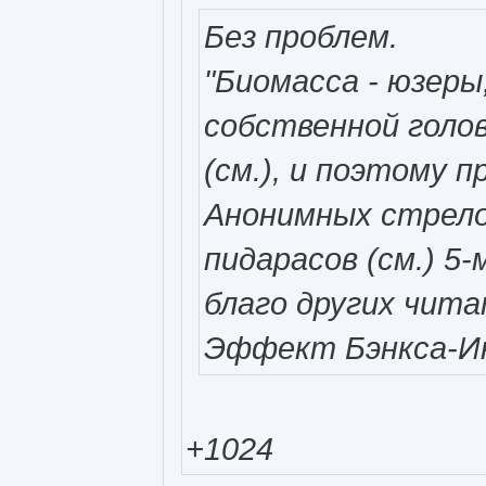
Без проблем.
"Биомасса - юзер
собственной голов
(см.), и поэтому 
Анонимных стрелоч
пидарасов (см.) 5
благо других чит
Эффект Бэнкса-Ин
+1024