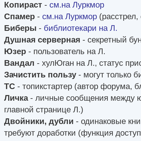
Копираст
-
см.на Луркмор
Спамер
-
см.на Луркмор
(расстрел,
Биберы
-
библиотекари на Л.
Душная серверная
- секретный бу
Юзер
- пользователь на Л.
Вандал
- хулЮган на Л., статус пр
Зачистить пользу
- могут только б
ТС
- топикстартер (автор форума, б
Личка
- личные сообщения между юз
главной странице Л.)
Двойники, дубли
- одинаковые книг
требуют доработки (функция доступ