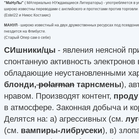
"МаНуЛы"
( МАтериально НУждающиеся Литераторы) - употребляется в ус
широко известны переводами с английского и протестами против торговли
(Estel22 и Никос Костакис)
МАНУЛ
- широко известный на двух дружественных ресурсах под псевдони
гнездится на Флибусте.
(Старый Опер сам о себе)
СИшники/цы
- явления неясной пр
спонтанную активность электронов 
обладающие неустановленными хар
блонди,
polarman
тарнсмены
), а
нравом. Производят контент,
проду
в атмосфере. Законная добыча и к
Делятся на: а) агрессивных (см.
лу
(см.
вампиры-либрусеки
), в) зло