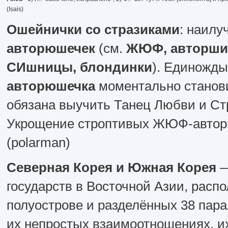
(Isais)
Ошейнички со стразиками
: наилу
авторюшечек
(см.
ЖЮФ, авторши,
СИшницы, блондинки
). Единожд
авторюшечка
моментально станов
обязана выучить Танец Любви и Ст
Укрощение строптивых ЖЮФ-авторю
(polarman)
Северная Корея и Южная Корея
—
государств в Восточной Азии, расп
полуострове и разделённых 38 пара
их непростых взаимоотношениях, и