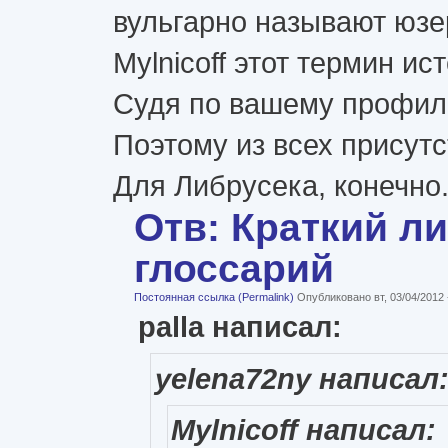
вульгарно называют юзе
Mylnicoff этот термин ис
Судя по вашему профилю 
Поэтому из всех присутс
Для Либрусека, конечно.
Отв: Краткий л
глоссарий
Постоянная ссылка (Permalink)
Опубликовано вт, 03/04/2012
palla написал:
yelena72ny написал
Mylnicoff написал: