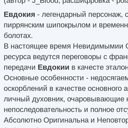
(автор - J_Blood, расшифровка - po
Евдокия
- легендарный персонаж, 
пиррянским шипокрылом и временн
болотах.
В настоящее время Невидимымии 
ресурса ведутся переговоры с фран
передачи
Евдокии
в качесте этало
Основные особенности - недосягае
оскорблений в качестве основного 
личный духовник, очаровывающие
непоследовательность и полное отс
Абсолютно Оригинальна и Неповтор