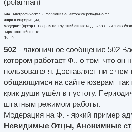
(polarman)
био
- биографическая информация об авторе/переводчике/ т.п.;
инфа
= информация;
модераст
(презр.) - юзер, использующий опцию модерирования своих блого
пиратского общества.
(Isais)
502
- лаконичное сообщение 502 Bad
котором работает Ф.. о том, что он
пользователя. Доставляет ни с чем
общающимся на сайте юзерам, так к
крик души ушёл в пустоту. Периоди
штатным режимом работы.
Модерация на Ф. - яркий пример ад
Невидимые Отцы, Анонимные стр