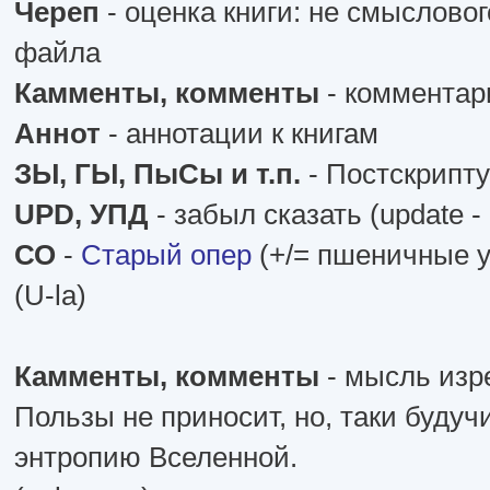
Череп
- оценка книги: не смыслово
файла
Камменты, комменты
- комментар
Аннот
- аннотации к книгам
ЗЫ, ГЫ, ПыСы и т.п.
- Постскрипт
UPD, УПД
- забыл сказать (update 
СО
-
Старый опер
(+/= пшеничные 
(U-la)
Камменты, комменты
- мысль изре
Пользы не приносит, но, таки буду
энтропию Вселенной.