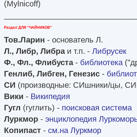
(Mylnicoff)
_______________________________
Раздел ДЛЯ "ЧАЙНИКОВ"
Тов.Ларин
- основатель Л.
Л., Либр, Либра
и т.п. -
Либрусек
Ф., Фл., Флибуста
-
библиотека
("д
Генлиб, Либген, Генезис
-
библиот
СИ
(производные: СИшники/цы, СИш
Вики
-
Википедия
Гугл
(гуглить) -
поисковая система
Луркмор
-
энциклопедия Луркомор
Копипаст
-
см.на Луркмор