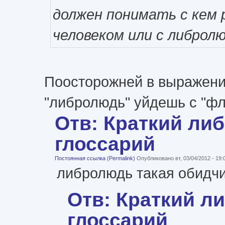
должен понимать с кем 
человеком или с либролю
Поосторожней в выражени
"либролюдь" уйдешь с "ф
Отв: Краткий ли
глоссарий
Постоянная ссылка (Permalink)
Опубликовано вт, 03/04/2012 - 19
либролюдь такая обидчив
Отв: Краткий л
глоссарий