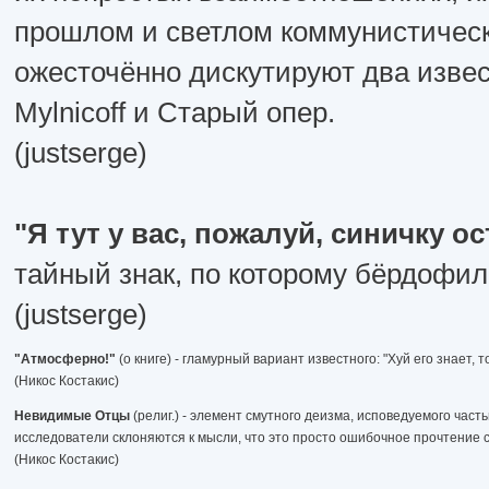
прошлом и светлом коммунистическ
ожесточённо дискутируют два изве
Mylnicoff и Старый опер.
(justserge)
"Я тут у вас, пожалуй, синичку о
тайный знак, по которому бёрдофил
(justserge)
"Атмосферно!"
(о книге) - гламурный вариант известного: "Хуй его знает, 
(Никос Костакис)
Невидимые Отцы
(религ.) - элемент смутного деизма, исповедуемого час
исследователи склоняются к мысли, что это просто ошибочное прочтение
(Никос Костакис)