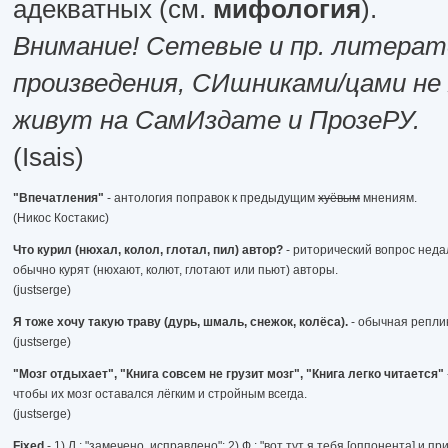
адекватных (см.
мифология
).
Внимание! Сетевые и пр. литера
произведения, СИшниками/цами не
живут на СамИздате и ПрозеРУ.
(Isais)
"Впечатления"
- антология поправок к предыдущим
хуёвым
мнениям.
(Никос Костакис)
Что курил (нюхал, колол, глотал, пил) автор?
- риторический вопрос недал
обычно курят (нюхают, колют, глотают или пьют) авторы.
(justserge)
Я тоже хочу такую траву (дурь, шмаль, снежок, колёса).
- обычная реплик
(justserge)
"Мозг отдыхает", "Книга совсем не грузит мозг", "Книга легко читается"
чтобы их мозг оставался лёгким и стройным всегда.
(justserge)
Fixed
- 1) Л.: "замечено, исправлено"; 2) Ф.: "вот тут я тебя [оппонента] и п