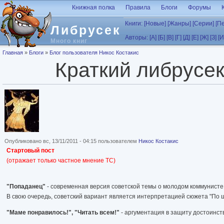
Перейти к основному содержанию
Книжная полка
Правила
Блоги
Форумы
Книги:
[Новые]
[Жанры]
[Серии]
[П
Либрусек
Авторы:
[А]
[Б]
[В]
[Г]
[Д]
[Е]
[Ж]
[З]
[И
Много книг
Вы здесь
Главная
»
Блоги
»
Блог пользователя Никос Костакис
Краткий либрусек
Опубликовано вс, 13/11/2011 - 04:15 пользователем
Никос Костакис
Стартовый пост
(отражает только частное мнение ТС)
"Попаданец"
- современная версия советской темы о молодом коммунисте, 
В свою очередь, советский вариант является интерпретацией сюжета "По щ
"Маме понравилось!", "Читать всем!"
- аргументация в защиту достоинств