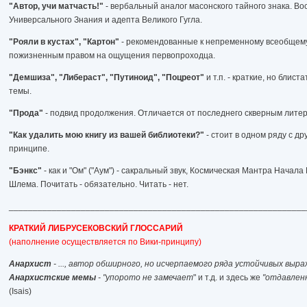
"Автор, учи матчасть!"
- вербальный аналог масонского тайного знака. В
Универсального Знания и адепта Великого Гугла.
"Рояли в кустах", "Картон"
- рекомендованные к непременному всеобщем
пожизненным правом на ощущения первопроходца.
"Демшиза", "Либераст", "Путиноид", "Поцреот"
и т.п. - краткие, но бли
темы.
"Прода"
- подвид продолжения. Отличается от последнего скверным лите
"Как удалить мою книгу из вашей библиотеки?"
- стоит в одном ряду с д
принципе.
"Бэнкс"
- как и "Ом" ("Аум") - сакральный звук, Космическая Мантра Нача
Шлема. Почитать - обязательно. Читать - нет.
______________________________________________________________
КРАТКИЙ ЛИБРУСЕКОВСКИЙ ГЛОССАРИЙ
(наполнение осуществляется по Вики-принципу)
Анархист
- ..., автор обширного, но исчерпаемого ряда устойчивых выра
Анархистские мемы
- "упорото не замечает
" и т.д. и здесь же
"отдавлен
(Isais)