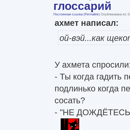
глоссарий
Постоянная ссылка (Permalink)
Опубликовано вт, 0
ахмет написал:
ой-вэй...как щек
У ахмета спросили
- Ты когда гадить 
подлинько когда п
сосать?
- "НЕ ДОЖДЁТЕСЬ!" 