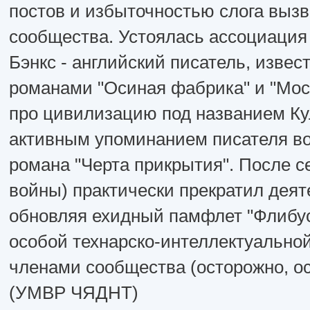
постов и избыточностью слога вызв
сообщества. Устоялась ассоциация 
Бэнкс - английский писатель, изве
романами "Осиная фабрика" и "Мос
про цивилизацию под названием Куль
активным упоминанием писателя во
романа "Черта прикрытия". После с
войны) практически прекратил деят
обновляя ехидный памфлет "Флибус
особой технарско-интеллектуально
членами сообщества (осторожно, ос
(УМВР ЧЯДНТ)