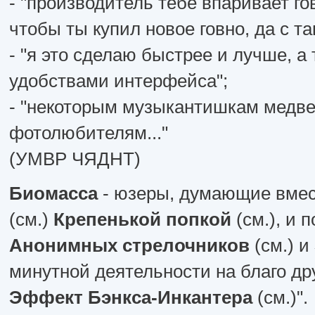
- "производитель тебе впаривает го
чтобы ты купил новое говно, да с т
- "я это сделаю быстрее и лучше, а
удобствами интерфейса";
- "некоторым музыкантишкам медвед
фотолюбителям..."
(УМВР ЧЯДНТ)
Биомасса
- юзеры, думающие вме
(см.)
Крепенькой попкой
(см.), и
Анонимных стрелочников
(см.) и
минутной деятельности на благо др
Эффект Бэнкса-Инкантера
(см.)".