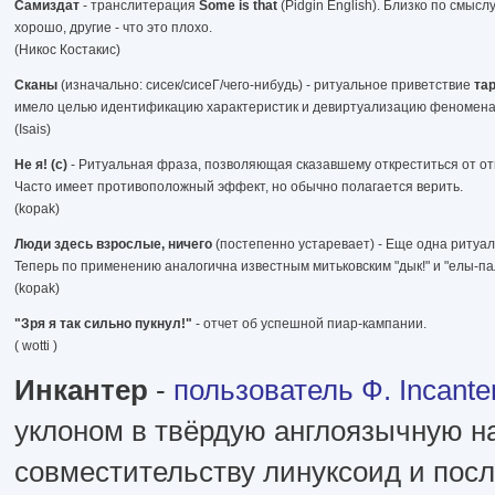
Самиздат
- транслитерация
Some is that
(Pidgin English). Близко по смысл
хорошо, другие - что это плохо.
(Никос Костакис)
Сканы
(изначально: сисек/сисеГ/чего-нибудь) - ритуальное приветствие
та
имело целью идентификацию характеристик и девиртуализацию феномен
(Isais)
Не я! (с)
- Ритуальная фраза, позволяющая сказавшему откреститься от отцов
Часто имеет противоположный эффект, но обычно полагается верить.
(kopak)
Люди здесь взрослые, ничего
(постепенно устаревает) - Еще одна ритуа
Теперь по применению аналогична известным митьковским "дык!" и "елы-па
(kopak)
"Зря я так сильно пукнул!"
- отчет об успешной пиар-кампании.
( wotti )
Инкантер
-
пользователь Ф. Incante
уклоном в твёрдую англоязычную н
совместительству линуксоид и пос