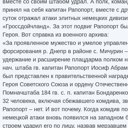
вместе со своим штабом удрал. А полк, кома
принял на себя капитан Рапопорт, вместе с д
суток отражал атаки элитных немецких дивизи
«Гроссдойчланд». За этот подвиг Рапопорт б
Героя. Вот справка из военного архива:
«За проявленное мужество и умелое управлен
форсирования р. Днепр в районе с. Мичурин – 
удержание и расширение плацдарма полком н
нач. штаба гв. капитан Рапопорт Иосиф Абра
был представлен к правительственной наград
Героя Советского Союза и ордену Отечественно
Помначштаба 184 гв. с. п. капитан Бондаренко
32 человека, включая сбежавшего комдива, зв
Рапопорт – нет. И вот почему. Когда комдив п
немецкой атаки вновь появился на западном б
строем ударил его по лицу, назвав мерзавцем