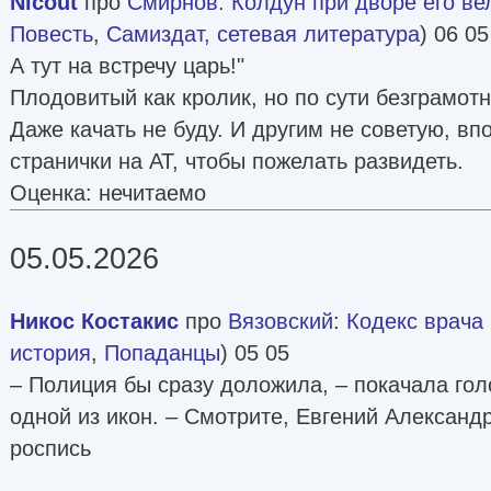
Nicout
про
Смирнов
:
Колдун при дворе его ве
Повесть
,
Самиздат, сетевая литература
) 06 05
А тут на встречу царь!"
Плодовитый как кролик, но по сути безграмот
Даже качать не буду. И другим не советую, вп
странички на АТ, чтобы пожелать развидеть.
Оценка: нечитаемо
05.05.2026
Никос Костакис
про
Вязовский
:
Кодекс врача [
история
,
Попаданцы
) 05 05
– Полиция бы сразу доложила, – покачала гол
одной из икон. – Смотрите, Евгений Александ
роспись
__________