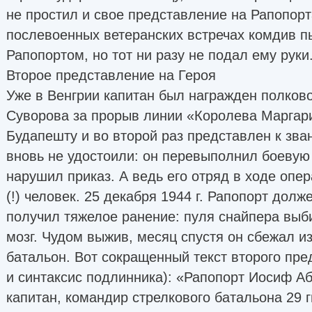
не простил и свое представление на Рапопорт
послевоенных ветеранских встречах комдив п
Рапопортом, но тот ни разу не подал ему руки
Второе представление на Героя
Уже в Венгрии капитан был награжден полков
Суворова за прорыв линии «Королева Маргари
Будапешту и во второй раз представлен к зван
вновь не удостоили: он перевыполнил боевую
нарушил приказ. А ведь его отряд в ходе опе
(!) человек. 25 декабря 1944 г. Рапопорт долж
получил тяжелое ранение: пуля снайпера выби
мозг. Чудом выжив, месяц спустя он сбежал из
батальон. Вот сокращенный текст второго пр
и синтаксис подлинника): «Рапопорт Иосиф А
капитан, командир стрелкового батальона 29 