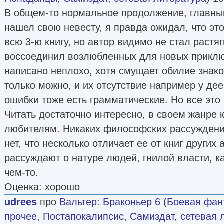
В общем-то нормальное продолжение, главны
нашел свою невесту, я правда ожидал, что эт
всю 3-ю книгу, но автор видимо не стал растя
воссоединил возлюбленных для новых приклю
написано неплохо, хотя смущает обилие знако
только можно, и их отсутствие например у де
ошибки тоже есть грамматические. Но все это
Читать достаточно интересно, в своем жанре 
любителям. Никаких философских рассуждений
нет, что несколько отличает ее от книг других 
рассуждают о натуре людей, гнилой власти, к
чем-то.
Оценка: хорошо
udrees
про
Вальтер
:
Браконьер 6
(
Боевая фан
прочее
,
Постапокалипсис
,
Самиздат, сетевая 