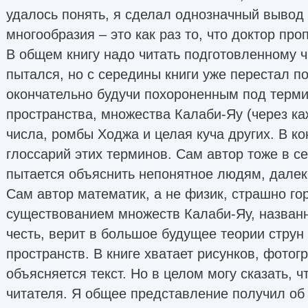
удалось понять, я сделал однозначный вывод о
многообразия – это как раз то, что доктор про
В общем книгу надо читать подготовленному ч
пытался, но с середины книги уже перестал по
окончательно будучи похороненным под терм
пространства, множества Калаби-Яу (через к
числа, ромбы Ходжа и целая куча других. В ко
глоссарий этих терминов. Сам автор тоже в се
пытается объяснить непонятное людям, далек
Сам автор математик, а не физик, страшно г
существованием множеств Калаби-Яу, названн
честь, верит в большое будущее теории струн
пространств. В книге хватает рисунков, фотог
объясняется текст. Но в целом могу сказать, ч
читателя. Я общее представление получил об 