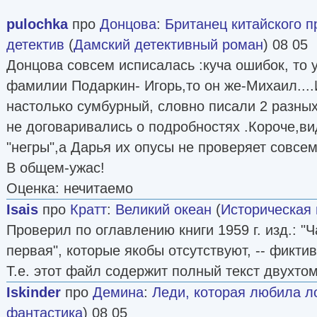
pulochka
про
Донцова
:
Британец китайского 
детектив
(
Дамский детективный роман
) 08 05
Донцова совсем исписалась :куча ошибок, то 
фамилии Подаркин- Игорь,то он же-Михаил...
настолько сумбурный, словно писали 2 разны
не договаривались о подробностях .Короче,в
"негры",а Дарья их опусы не проверяет совсем
В общем-ужас!
Оценка: нечитаемо
Isais
про
Кратт
:
Великий океан
(
Историческая 
Проверил по оглавлению книги 1959 г. изд.: "Ч
первая", которые якобы отсутствуют, -- фикти
Т.е. этот файл содержит полный текст двухто
Iskinder
про
Демина
:
Леди, которая любила 
фантастика
) 08 05