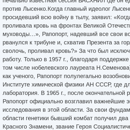
печально известная сессия ВАСХНИЛ где он е
против Лысенко.Когда главный идеолог Лысен
просидевший всю войну в тылу, заявил: «Когда
проливала кровь на фронтах Великой Отечест
муховоды…», Рапопорт, надевший все свои в
рванулся к трибуне и, схватив Презента за гор
сволочь, проливал кровь?» За что был исключ
работу. Только в 1957 г., благодаря поддержк
том числе нобелевского лауреата Н.Семенова
как ученого, Рапопорт полулегально возобнов
Институте химической физики АН СССР, где д
лаборатория. В 1965 г., после окончательной 
Рапопорт официально возглавил важнейшие 
исследования в этой области. За свои фунда
области генетики бывший комбат получил два
Красного Знамени, звание Героя Социалистиче