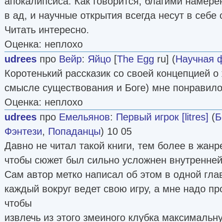
апокалипсиса. Как говорится, благими намер
в ад, и научные открытия всегда несут в себе
Читать интересно.
Оценка: неплохо
udrees
про
Вейр
:
Яйцо
[
The Egg
ru] (
Научная 
Коротенький рассказик со своей концепцией о
смысле существования и Боге) мне понравило
Оценка: неплохо
udrees
про
Емельянов
:
Первый игрок [litres]
(
Б
Фэнтези
,
Попаданцы
) 10 05
Давно не читал такой книги, тем более в жанр
чтобы сюжет был сильно усложнен внутренней
Сам автор метко написал об этом в одной гла
каждый вокруг ведет свою игру, а мне надо пр
чтобы
извлечь из этого змеиного клубка максимальну