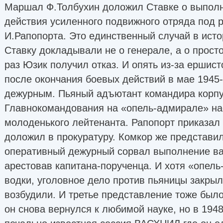
Маршал Ф.Толбухин доложил Ставке о выполн
действия усиленного подвижного отряда под 
И.Рапопорта. Это единственный случай в исто
Ставку докладывали не о генерале, а о просто
раз Юзик получил отказ. И опять из-за ершист
после окончания боевых действий в мае 1945
дежурным. Пьяный адъютант командира корпу
Главнокомандования на «опель-адмирале» на
молоденького лейтенанта. Рапопорт приказал 
доложил в прокуратуру. Комкор же представил 
оперативный дежурный сорвал выполнение ва
арестовав капитана-порученца. И хотя «опел
водки, уголовное дело против пьяницы закрыл
возбудили. И третье представление тоже был
он снова вернулся к любимой науке, но в 1948