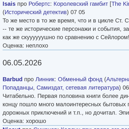
Isais
про
Робертс
:
Королевский гамбит
[
The Ki
(
Исторический детектив
) 07 05
То же место в то же время, что и в цикле Ст. 
-- те же исторические персонажи и события, з
как же скуууууушно по сравнению с Сейлором
Оценка: неплохо
06.05.2026
Barbud
про
Линник
:
Обменный фонд
(
Альтерн
Попаданцы
,
Самиздат, сетевая литература
) 0
Читабельно. Первая половина книги более дин
концу пошло много малоинтересных бытовых 
дорожных приключений и т.п., но дочитал. Эп
Оценка: хорошо