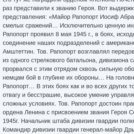
раз представили к званию Героя. Вот выдержк
представления: «Майор Рапопорт Иосиф Абра
смелых сражений… Исключительно ценную ин
Рапопорт проявил 8 мая 1945 г., в боях, исхо
соединение наших подразделений с американс
Амштеттин. Тов. Рапопорт возглавлял передо
из одного стрелкового батальона, дивизиона 
прорвался с этим отрядом сквозь сильную обо
немцам бой в глубине их обороны… На головн
Рапопорт… В этих боях как и во всех других т
отвагу и бесстрашие, высокое умение управл
сложных условиях. Тов. Рапопорт достоин пр
ордена Ленина с присвоением звания Героя С
1945г. Начальник штаба дивизии гвардии полк
Командир дивизии гвардии генерал-майор Др