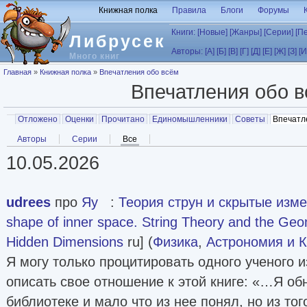
Перейти к основному содержанию
Книжная полка
Правила
Блоги
Форумы
Книги:
[Новые]
[Жанры]
[Серии]
[П
Либрусек
Авторы:
[А]
[Б]
[В]
[Г]
[Д]
[Е]
[Ж]
[З]
[И
Много книг
Вы здесь
Главная
»
Книжная полка
»
Впечатления обо всём
Впечатления обо 
Главные вкладки
Отложено
Оценки
Прочитано
Единомышленники
Советы
Впечатл
Вторичные вкладки
Авторы
Серии
Все
(активная вкладка)
10.05.2026
udrees
про
Яу
:
Теория струн и скрытые изм
shape of inner space. String Theory and the Geo
Hidden Dimensions
ru] (
Физика
,
Астрономия и 
Я могу только процитировать одного ученого и
описать свое отношение к этой книге: «…Я об
библиотеке и мало что из нее понял, но из тог