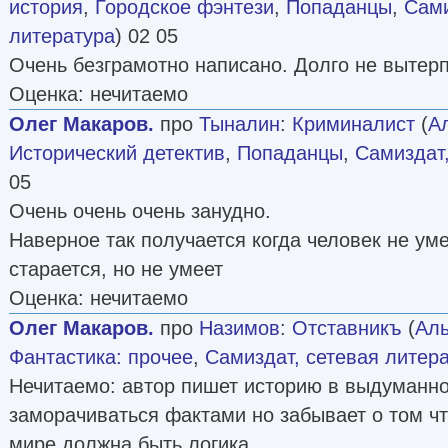
история
,
Городское фэнтези
,
Попаданцы
,
Сами
литература
) 02 05
Очень безграмотно написано. Долго не вытер
Оценка: нечитаемо
Олег Макаров.
про
Тыналин
:
Криминалист
(
А
Исторический детектив
,
Попаданцы
,
Самиздат,
05
Очень очень очень занудно.
Наверное так получается когда человек не умее
старается, но не умеет
Оценка: нечитаемо
Олег Макаров.
про
Назимов
:
Отставникъ
(
Аль
Фантастика: прочее
,
Самиздат, сетевая литер
Нечитаемо: автор пишет историю в выдуманн
заморачиваться фактами но забывает о том ч
мире должна быть логика