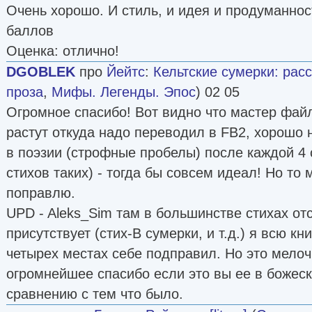
Очень хорошо. И стиль, и идея и продуманнос
баллов
Оценка: отлично!
DGOBLEK
про
Йейтс
:
Кельтские сумерки: рас
проза
,
Мифы. Легенды. Эпос
) 02 05
Огромное спасибо! Вот видно что мастер фай
растут откуда надо переводил в FB2, хорошо 
в поэзии (строфные пробелы) после каждой 4 
стихов таких) - тогда бы совсем идеал! Но то 
поправлю.
UPD - Aleks_Sim там в большинстве стихах отс
присутствует (стих-В сумерки, и т.д.) я всю кн
четырех местах себе подправил. Но это мелоч
огромнейшее спасибо если это вы ее в божеск
сравнению с тем что было.