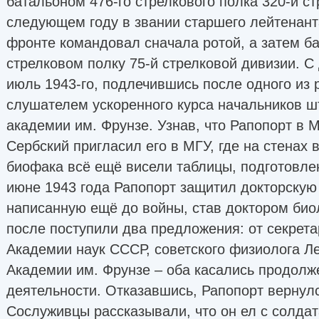
батальоном 476-го стрелкового полка 320-й ст
следующем году в звании старшего лейтенант
фронте командовал сначала ротой, а затем б
стрелковом полку 75-й стрелковой дивизии. С
июль 1943-го, подлечившись после одного из 
слушателем ускоренного курса начальников ш
академии им. Фрунзе. Узнав, что Рапопорт в 
Сербский пригласил его в МГУ, где на стенах 
биофака всё ещё висели таблицы, подготовлен
июне 1943 года Рапопорт защитил докторскую
написанную ещё до войны, став доктором биол
после поступили два предложения: от секрет
Академии наук СССР, советского физиолога Л
Академии им. Фрунзе – оба касались продолж
деятельности. Отказавшись, Рапопорт вернулс
Сослуживцы рассказывали, что он ел с солдат