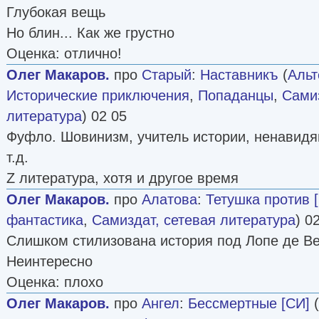
Глубокая вещь
Но блин... Как же грустно
Оценка: отлично!
Олег Макаров.
про
Старый
:
Наставникъ
(
Альт
Исторические приключения
,
Попаданцы
,
Самиз
литература
) 02 05
Фуфло. Шовинизм, учитель истории, ненавидя
т.д.
Z литература, хотя и другое время
Олег Макаров.
про
Алатова
:
Тетушка против 
фантастика
,
Самиздат, сетевая литература
) 0
Слишком стилизована история под Лопе де Вег
Неинтересно
Оценка: плохо
Олег Макаров.
про
Ангел
:
Бессмертные [СИ]
(