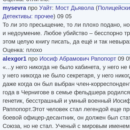
mysevra
про
Уайт
:
Мост Дьявола
(
Полицейски
Детективы: прочее
) 09 05
То ли это пресыщение, то ли плохо подано, но
и недоумение. Любое убийство – бесспорно тр
этом целую книгу писать, да ещё и так невыр
Оценка: плохо
alexgor1
про
Иосиф Абрамович Рапопорт
09 0
«...у него никогда не было кабинета, у него не
у него никогда не было секретаря, у него ник
даже когда он был выбран член-корреспонден
года в Чернигове в семье фельдшера родился
генетик, бесстрашный и умный военный Иоси
Раппопорт.Этот человек стал легендой еще пр
боевой офицер-десантник, он должен был ста
Союза, но не стал. Ученый с мировым именем