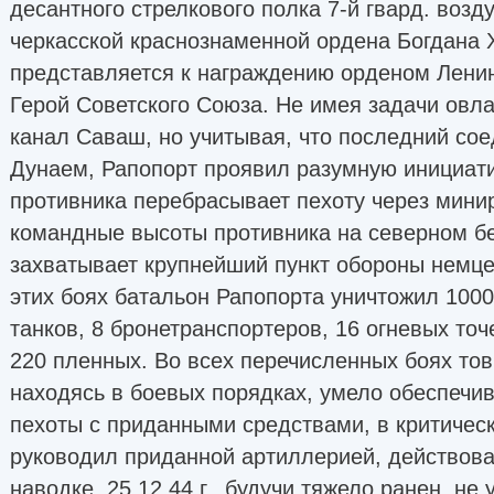
десантного стрелкового полка 7-й гвард. воз
черкасской краснознаменной ордена Богдана 
представляется к награждению орденом Лени
Герой Советского Союза. Не имея задачи овл
канал Саваш, но учитывая, что последний сое
Дунаем, Рапопорт проявил разумную инициати
противника перебрасывает пехоту через минир
командные высоты противника на северном бе
захватывает крупнейший пункт обороны немц
этих боях батальон Рапопорта уничтожил 1000
танков, 8 бронетранспортеров, 16 огневых точ
220 пленных. Во всех перечисленных боях тов
находясь в боевых порядках, умело обеспечи
пехоты с приданными средствами, в критичес
руководил приданной артиллерией, действов
наводке. 25.12.44 г., будучи тяжело ранен, не