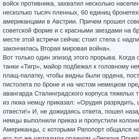
войск противника, захватил несколько населе
несколько тысяч пленных, 60 единиц бронетех
американцами в Австрии. Причем прошел сов
советской форме и с красными звездами на б
месте этой встречи сейчас стоит стела с надп
закончилась Вторая мировая война».
Вот только один эпизод этого прорыва. Когда 
танки «Тигр», майор подбежал к головному не
плащ-палатку, чтобы видны были ордена, пост
пистолета по броне и на чистом немецком пр
авангарда Сталинградского корпуса тяжелых 
из люка немцу приказал: «Орудия разрядить, 
отвести!» И, не дожидаясь ответа, пошел на
немцы выполнили приказ и пропустили колонн
Американцы, с которыми Рапопорт общался н
его тут же наградили орденом «Легиона Почет