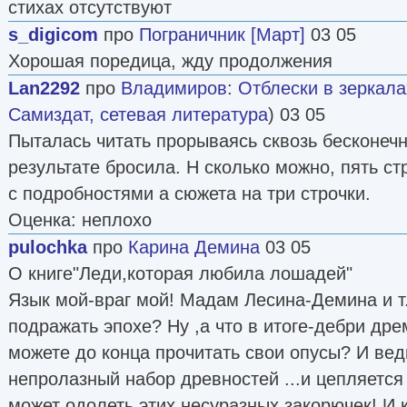
стихах отсутствуют
s_digicom
про
Пограничник [Март]
03 05
Хорошая поредица, жду продолжения
Lan2292
про
Владимиров
:
Отблески в зеркала
Самиздат, сетевая литература
) 03 05
Пыталась читать прорываясь сквозь бесконечн
результате бросила. Н сколько можно, пять с
с подробностями а сюжета на три строчки.
Оценка: неплохо
pulochka
про
Карина Демина
03 05
О книге"Леди,которая любила лошадей"
Язык мой-враг мой! Мадам Лесина-Демина и т.
подражать эпохе? Ну ,а что в итоге-дебри дре
можете до конца прочитать свои опусы? И вед
непролазный набор древностей ...и цепляется 
может одолеть этих несуразных закорючек! И