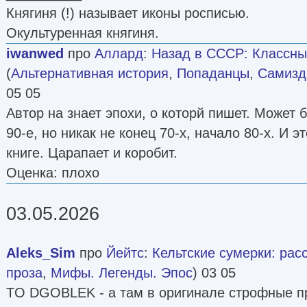
Княгиня (!) называет иконы росписью.
Окультуренная княгиня.
iwanwed
про
Аллард
:
Назад в СССР: Классны
(
Альтернативная история
,
Попаданцы
,
Самизда
05 05
Автор на знает эпохи, о которй пишет. Может 
90-е, но никак не конец 70-х, начало 80-х. И э
книге. Царапает и коробит.
Оценка: плохо
03.05.2026
Aleks_Sim
про
Йейтс
:
Кельтские сумерки: рас
проза
,
Мифы. Легенды. Эпос
) 03 05
TO DGOBLEK - а там в оригинале строфные пр