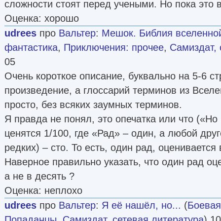
сложности стоят перед учеными. Но пока это в
Оценка: хорошо
udrees
про
Вальтер
:
Мешок. Библия вселенной
фантастика
,
Приключения: прочее
,
Самиздат, 
05
Очень короткое описание, буквально на 5-6 ст
произведение, а глоссарий терминов из Всел
просто, без всяких заумных терминов.
Я правда не понял, это опечатка или что («Но
ценятся 1/100, где «Рад» – один, а любой дру
редких) – сто. То есть, один рад, оценивается 
Наверное правильно указать, что один рад оц
а не в десять ?
Оценка: неплохо
udrees
про
Вальтер
:
Я её нашёл, но...
(
Боевая
Попаданцы
,
Самиздат, сетевая литература
) 1