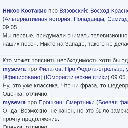
Никос Костакис
про
Вязовский
:
Восход Красн
(
Альтернативная история
,
Попаданцы
,
Самизда
09 05
Мы первые, придумали снимать телевизионно
наших песен. Никто на Западе, такого не дела
___________________
Кто может пояснить необходимость хотя бы о
mysevra
про
Филатов
:
Про Федота-стрельца, 
[ёфицировано]
(
Юмористические стихи
) 09 05
Ну, это уже классика. Что ни фраза, то шедевр
Оценка: отлично!
mysevra
про
Прошкин
:
Смертники
(
Боевая фа
О, да. Возможно, не канон, но это было заме
прочту продолжение.
Оценка: отлично!