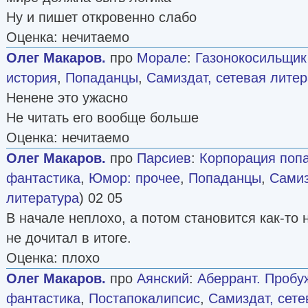
Ну и пишет откровенно слабо
Оценка: нечитаемо
Олег Макаров.
про
Морале
:
Газонокосильщик
история
,
Попаданцы
,
Самиздат, сетевая литер
Ненене это ужасно
Не читать его вообще больше
Оценка: нечитаемо
Олег Макаров.
про
Парсиев
:
Корпорация поп
фантастика
,
Юмор: прочее
,
Попаданцы
,
Самиз
литература
) 02 05
В начале неплохо, а потом становится как-то 
не дочитал в итоге.
Оценка: плохо
Олег Макаров.
про
Аянский
:
Аберрант. Пробу
фантастика
,
Постапокалипсис
,
Самиздат, сете