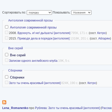
гламура и шоу, дис
преукрас. Это сов
Сортировать по:
Показывать:
сказки, добрые, но при этом правдивые».
Скрыть
Антология современной прозы
Антология современной прозы
2008.
Вдохнуть. и! не! ды!шать! [антология]
795K, 171 с.
(сост.
Кетро
)
2015.
Приводя дела в порядок [антология]
1318K, 201 с.
(сост.
Абгарян
)
Скрыть
Вне серий
Вне серий
Записки одного английского клуба
19K, 5 с.
Скрыть
Сборники
Сборники
Зато ты очень красивый [антология]
824K, 190 с.
(сост.
Кетро
)
Lena_Romanenko
про
Рублева
:
Зато ты очень красивый [антология]
(
Расска