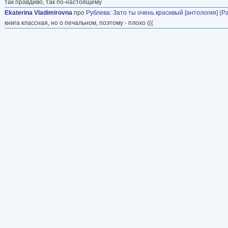
так правдиво, так по-настоящему
Ekaterina Vladimirovna
про
Рублева
:
Зато ты очень красивый [антология]
(
Ра
книга классная, но о печальном, поэтому - плохо (((