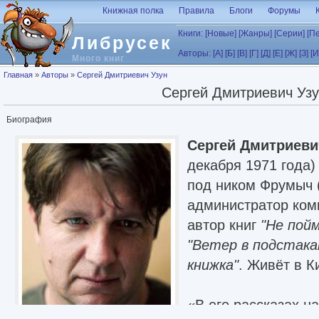
Перейти к основному содержанию
Книжная полка
Правила
Блоги
Форумы
Книги:
[Новые]
[Жанры]
[Серии]
[П
Либрусек
Авторы:
[А]
[Б]
[В]
[Г]
[Д]
[Е]
[Ж]
[З]
[И
Много книг
Вы здесь
Главная
»
Авторы
»
Сергей Дмитриевич Узун
Сергей Дмитриевич Уз
Биография
Сергей Дмитриеви
декабря 1971 года)
под ником Фрумыч (
администратор компа
автор книг
"Не пой
"Ветер в подстака
книжка"
. Живёт в 
«В его рассказах н