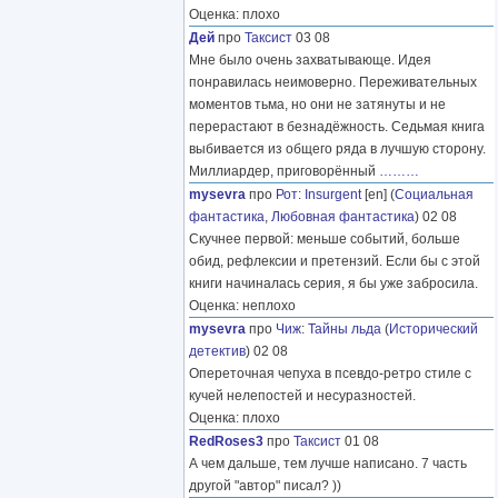
Оценка: плохо
Дей
про
Таксист
03 08
Мне было очень захватывающе. Идея
понравилась неимоверно. Переживательных
моментов тьма, но они не затянуты и не
перерастают в безнадёжность. Седьмая книга
выбивается из общего ряда в лучшую сторону.
Миллиардер, приговорённый
………
mysevra
про
Рот
:
Insurgent
[en] (
Социальная
фантастика
,
Любовная фантастика
) 02 08
Скучнее первой: меньше событий, больше
обид, рефлексии и претензий. Если бы с этой
книги начиналась серия, я бы уже забросила.
Оценка: неплохо
mysevra
про
Чиж
:
Тайны льда
(
Исторический
детектив
) 02 08
Опереточная чепуха в псевдо-ретро стиле с
кучей нелепостей и несуразностей.
Оценка: плохо
RedRoses3
про
Таксист
01 08
А чем дальше, тем лучше написано. 7 часть
другой "автор" писал? ))