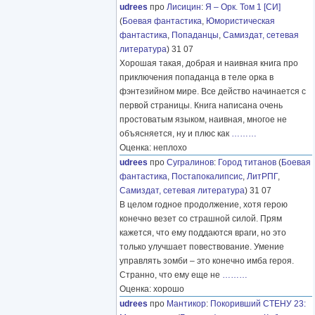
udrees
про
Лисицин
:
Я – Орк. Том 1 [СИ]
(
Боевая фантастика
,
Юмористическая
фантастика
,
Попаданцы
,
Самиздат, сетевая
литература
) 31 07
Хорошая такая, добрая и наивная книга про
приключения попаданца в теле орка в
фэнтезийном мире. Все действо начинается с
первой страницы. Книга написана очень
простоватым языком, наивная, многое не
объясняется, ну и плюс как
………
Оценка: неплохо
udrees
про
Сугралинов
:
Город титанов
(
Боевая
фантастика
,
Постапокалипсис
,
ЛитРПГ
,
Самиздат, сетевая литература
) 31 07
В целом годное продолжение, хотя герою
конечно везет со страшной силой. Прям
кажется, что ему поддаются враги, но это
только улучшает повествование. Умение
управлять зомби – это конечно имба героя.
Странно, что ему еще не
………
Оценка: хорошо
udrees
про
Мантикор
:
Покоривший СТЕНУ 23: