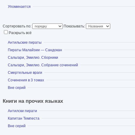
Показать
Упоминается
Сортировать по:
Показывать:
Раскрыть всё
Показать
Антильские пираты
Показать
Пираты Малайзии — Сандокан
Показать
Сальгари, Эмилио. Сборники
Показать
Сальгари, Эмилио. Собрание сочинений
Показать
Смертельные враги
Показать
Сочинения в 3 томах
Показать
Вне серий
Книги на прочих языках
Показать
Антилски пирати
Показать
Капитан Темпеста
Показать
Вне серий