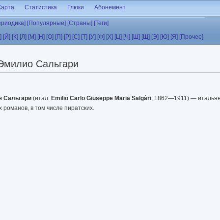
Карта
Статистика
Глюки
Абонемент
ериодика]
[Популярные]
[Страны]
[Теги]
]
[Й]
[К]
[Л]
[М]
[Н]
[О]
[П]
[Р]
[С]
[Т]
[У]
[Ф]
[Х]
[Ц]
[Ч]
[Ш]
[Щ]
[Э]
[Ю]
[Я]
[Прочее]
Эмилио Сальгари
я Сальгари
(итал.
Emilio Carlo Giuseppe Maria Salgàri
; 1862—1911) — итальян
 романов, в том числе пиратских.