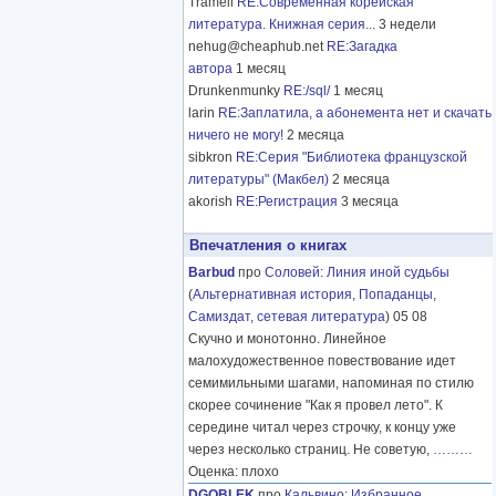
Tramell
RE:Современная корейская
литература. Книжная серия...
3 недели
nehug@cheaphub.net
RE:Загадка
автора
1 месяц
Drunkenmunky
RE:/sql/
1 месяц
larin
RE:Заплатила, а абонемента нет и скачать
ничего не могу!
2 месяца
sibkron
RE:Серия "Библиотека французской
литературы" (Макбел)
2 месяца
akorish
RE:Регистрация
3 месяца
Впечатления о книгах
Barbud
про
Соловей
:
Линия иной судьбы
(
Альтернативная история
,
Попаданцы
,
Самиздат, сетевая литература
) 05 08
Скучно и монотонно. Линейное
малохудожественное повествование идет
семимильными шагами, напоминая по стилю
скорее сочинение "Как я провел лето". К
середине читал через строчку, к концу уже
через несколько страниц. Не советую,
………
Оценка: плохо
DGOBLEK
про
Кальвино
:
Избранное