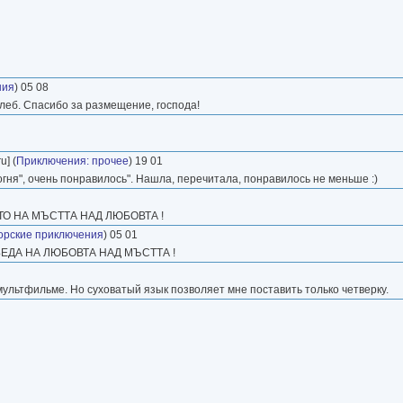
ния
) 05 08
хлеб. Спасибо за размещение, господа!
u] (
Приключения: прочее
) 19 01
огня", очень понравилось". Нашла, перечитала, понравилось не меньше :)
О НА МЪСТТА НАД ЛЮБОВТА !
орские приключения
) 05 01
ЕДА НА ЛЮБОВТА НАД МЪСТТА !
мультфильме. Но суховатый язык позволяет мне поставить только четверку.