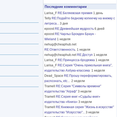
Последние комментарии
Larisa_F
RE:Беляевская премия
1 день
Telly
RE:Подайте бедному копеечку на книжку с
литреса...
3 дня
epoost
RE:Древнейшая мудрость
6 дней
epoost
RE:Чарльз Брокден Браун -
Wieland
1 неделя
nehug@cheaphub.net
RE:Ответственность.
1 неделя
nehug@cheaphub.net
RE:Доступ
1 неделя
Larisa_F
RE:Принцесса-бродяжка
1 неделя
Larisa_F
RE:Серия "Очень прикольная книга",
издательство Азбука-классика
1 неделя
Dead_Space
RE:Прошу переформатировать,
распознать, etc...
2 недели
Tramell
RE:Серия "Символы времени"
издательства "Аграф"
3 недели
Tramell
RE:Серия книг «Судьбы книг»
издательства «Книга»
3 недели
Tramell
RE:Книжная серия "Жизнь в искусстве"
издательство "Искусство"...
3 недели