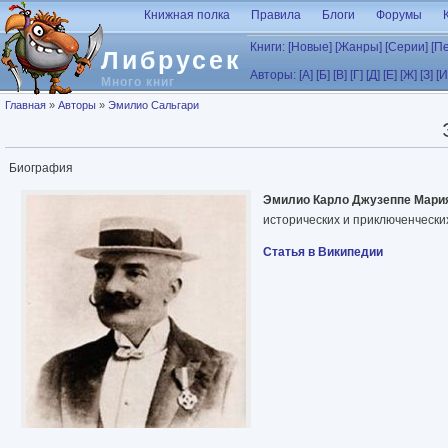
Перейти к основному содержанию
Книжная полка
Правила
Блоги
Форумы
Книги:
[Новые]
[Жанры]
[Серии]
[П
Либрусек
Авторы:
[А]
[Б]
[В]
[Г]
[Д]
[Е]
[Ж]
[З]
[И
Много книг
Вы здесь
Главная
»
Авторы
»
Эмилио Сальгари
Биография
Эмилио Карло Джузеппе Мари
исторических и приключенческих
Статья в Википедии