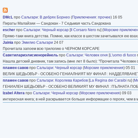
DMcL
про
Сальгари
:
В дебрях Борнео
(
Приключения: прочее
) 16 05
Пираты Малайзии — Сандокан - 7 Седьмая часть Сандокана
escher
про
Сальгари
:
Черный корсар
[
Il Corsaro Nero
ru] (
Морские приключе
Прямо-таки книга детства. Помню, как классе в шестом зачитывался ею вза
Jainia
про
Эмилио Сальгари
24 07
Прочитала запоем всю трилогию о ЧЕРНОМ КОРСАРЕ
Саветилариэлисиенорейнель
про
Сальгари
:
Человек огня
[
L'uomo di fuoco
r
Нашла детский дневник, там запись (мне лет 8 было): "Прочитала "Человек 
пламен савов
про
Сальгари
:
Черный корсар
(
Морские приключения
) 05 01
ВЕЛИК ШЕДЬОВЪР - ОСОБЕНО ГЕНИАЛНИЯТ МУ ФИНАЛ : НАДДЕЛЯВАНЕТ
пламен савов
про
Сальгари
:
Королева Карибов
[
La Regina dei Caraibi
ru] (
М
ГЕНИАЛЕН ШЕДЬОВЪР - ОСОБЕНО ВЕЛИКИЯТ МУ ФИНАЛ : ПЪЛНАТА ПОБ
Izabel Altera
про
Сальгари
:
Черный корсар
(
Морские приключения
) 09 03
интересная книга; в ней раскрывается больше информации о героях, чем в 