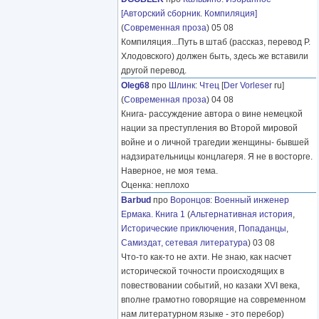
[Авторский сборник. Компиляция]
(
Современная проза
) 05 08
Компиляция...Путь в штаб (рассказ, перевод Р.
Хлодовского) должен быть, здесь же вставили
другой перевод.
Oleg68
про
Шлинк
:
Чтец
[
Der Vorleser
ru]
(
Современная проза
) 04 08
Книга- рассуждение автора о вине немецкой
нации за преступления во Второй мировой
войне и о личной трагедии женщины- бывшей
надзирательницы концлагеря. Я не в восторге.
Наверное, не моя тема.
Оценка: неплохо
Barbud
про
Воронцов
:
Военный инженер
Ермака. Книга 1
(
Альтернативная история
,
Исторические приключения
,
Попаданцы
,
Самиздат, сетевая литература
) 03 08
Что-то как-то не ахти. Не знаю, как насчет
исторической точности происходящих в
повествовании событий, но казаки XVI века,
вполне грамотно говорящие на современном
нам литературном языке - это перебор)