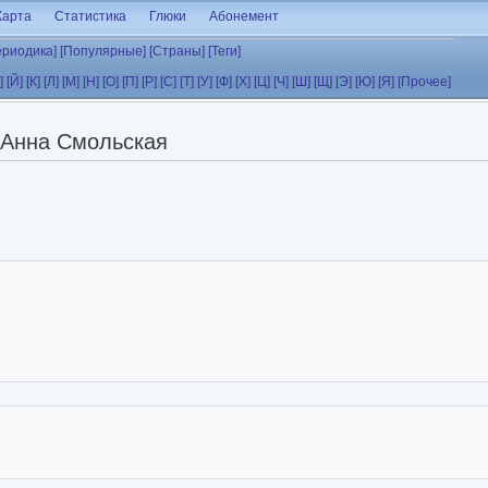
Карта
Статистика
Глюки
Абонемент
ериодика]
[Популярные]
[Страны]
[Теги]
]
[Й]
[К]
[Л]
[М]
[Н]
[О]
[П]
[Р]
[С]
[Т]
[У]
[Ф]
[Х]
[Ц]
[Ч]
[Ш]
[Щ]
[Э]
[Ю]
[Я]
[Прочее]
Анна Смольская