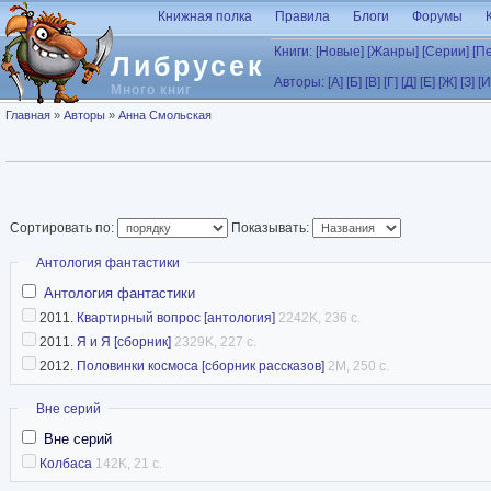
Перейти к основному содержанию
Книжная полка
Правила
Блоги
Форумы
Книги:
[Новые]
[Жанры]
[Серии]
[П
Либрусек
Авторы:
[А]
[Б]
[В]
[Г]
[Д]
[Е]
[Ж]
[З]
[И
Много книг
Вы здесь
Главная
»
Авторы
»
Анна Смольская
Сортировать по:
Показывать:
Скрыть
Антология фантастики
Антология фантастики
2011.
Квартирный вопрос [антология]
2242K, 236 с.
2011.
Я и Я [сборник]
2329K, 227 с.
2012.
Половинки космоса [сборник рассказов]
2M, 250 с.
Скрыть
Вне серий
Вне серий
Колбаса
142K, 21 с.