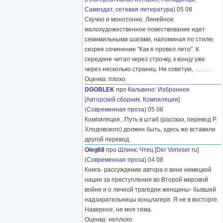
Самиздат, сетевая литература
) 05 08
Скучно и монотонно. Линейное
малохудожественное повествование идет
семимильными шагами, напоминая по стилю
скорее сочинение "Как я провел лето". К
середине читал через строчку, к концу уже
через несколько страниц. Не советую,
………
Оценка: плохо
DGOBLEK
про
Кальвино
:
Избранное
[Авторский сборник. Компиляция]
(
Современная проза
) 05 08
Компиляция...Путь в штаб (рассказ, перевод Р.
Хлодовского) должен быть, здесь же вставили
другой перевод.
Oleg68
про
Шлинк
:
Чтец
[
Der Vorleser
ru]
(
Современная проза
) 04 08
Книга- рассуждение автора о вине немецкой
нации за преступления во Второй мировой
войне и о личной трагедии женщины- бывшей
надзирательницы концлагеря. Я не в восторге.
Наверное, не моя тема.
Оценка: неплохо