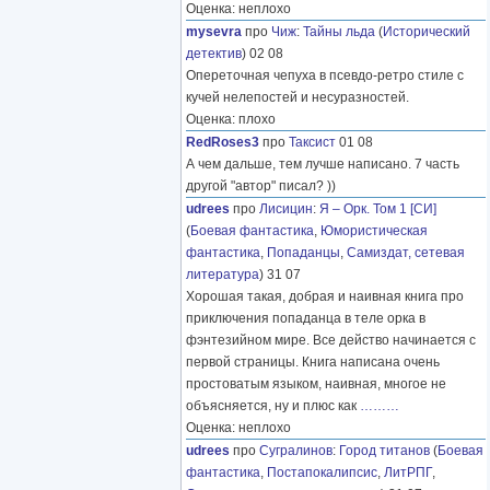
Оценка: неплохо
mysevra
про
Чиж
:
Тайны льда
(
Исторический
детектив
) 02 08
Опереточная чепуха в псевдо-ретро стиле с
кучей нелепостей и несуразностей.
Оценка: плохо
RedRoses3
про
Таксист
01 08
А чем дальше, тем лучше написано. 7 часть
другой "автор" писал? ))
udrees
про
Лисицин
:
Я – Орк. Том 1 [СИ]
(
Боевая фантастика
,
Юмористическая
фантастика
,
Попаданцы
,
Самиздат, сетевая
литература
) 31 07
Хорошая такая, добрая и наивная книга про
приключения попаданца в теле орка в
фэнтезийном мире. Все действо начинается с
первой страницы. Книга написана очень
простоватым языком, наивная, многое не
объясняется, ну и плюс как
………
Оценка: неплохо
udrees
про
Сугралинов
:
Город титанов
(
Боевая
фантастика
,
Постапокалипсис
,
ЛитРПГ
,