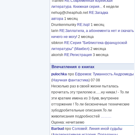
Tramell
RE:Современная корейская
литература. Книжная серия...
4 недели
nehug@cheaphub.net
RE:Загадка
автора
1 месяц
Drunkenmunky
RE:/sql/
1 месяц
larin
RE:Заплатила, а абонемента нет и скачать
ничего не могу!
2 месяца
sibkron
RE:Серия "Библиотека французской
литературы" (Макбел)
2 месяца
akorish
RE:Регистрация
3 месяца
Впечатления о книгах
pulochka
про
Ефремов
:
Туманность Андромеды
(
Научная фантастика
) 07 08
Несколько раз в своей жизни пыталась
прочитать эту трилогию и......ну никак.! - То ли
эти краткие имена из 3 букв, внутренее
отторжение ! То ли бесконечные технические
зубодробительные описания.То ли
живописания подробностей
………
Оценка: нечитаемо
Barbud
про
Соловей
:
Линия иной судьбы
(
Альтернативная история
,
Попаданцы
,