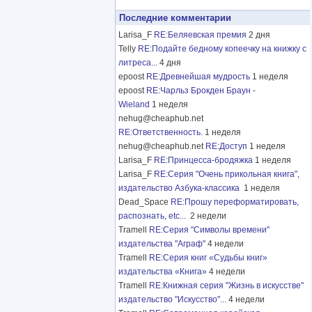
Последние комментарии
Larisa_F
RE:Беляевская премия
2 дня
Telly
RE:Подайте бедному копеечку на книжку с
литреса...
4 дня
epoost
RE:Древнейшая мудрость
1 неделя
epoost
RE:Чарльз Брокден Браун -
Wieland
1 неделя
nehug@cheaphub.net
RE:Ответственность.
1 неделя
nehug@cheaphub.net
RE:Доступ
1 неделя
Larisa_F
RE:Принцесса-бродяжка
1 неделя
Larisa_F
RE:Серия "Очень прикольная книга",
издательство Азбука-классика
1 неделя
Dead_Space
RE:Прошу переформатировать,
распознать, etc...
2 недели
Tramell
RE:Серия "Символы времени"
издательства "Аграф"
4 недели
Tramell
RE:Серия книг «Судьбы книг»
издательства «Книга»
4 недели
Tramell
RE:Книжная серия "Жизнь в искусстве"
издательство "Искусство"...
4 недели