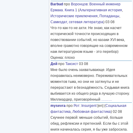
Barbud
про
Воронцов
:
Военный инженер
Ермака. Книга 1
(
Альтернативная история
,
Исторические приключения
,
Попаданцы
,
Самиздат, сетевая литература
) 03 08
Что-то как-то не ахти. Не знаю, как насчет
исторической точности происходящих в
повествовании событий, но казаки XVI века,
вполне грамотно говорящие на современном
нам литературном языке - это перебор)
Оценка: плохо
Дей
про
Таксист
03 08
Мне было очень захватывающе. Идея
понравилась неимоверно. Переживательных
моментов тьма, но они не затянуты и не
перерастают в безнадёжность. Седьмая книга
выбивается из общего ряда в лучшую сторону.
Миллиардер, приговорённый
………
mysevra
про
Рот
:
Insurgent
[en] (
Социальная
фантастика
,
Любовная фантастика
) 02 08
Скучнее первой: меньше событий, больше
обид, рефлексии и претензий. Если бы с этой
книги начиналась серия, я бы уже забросила.