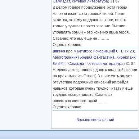
Самиздат, сетевая литература
) 31 07
В целом годное продолжение, хотя герою
конечно везет со страшной силой. Прям
кажется, что ему поддаются враги, но это
только улучшает повествование. Умение
управлять зомби – это конечно имба героя.
Странно, что ему еще не
………
Оценка: хорошо
udrees
про
Мантикор
:
Покоривший СТЕНУ 23:
Многогранник
(
Боевая фантастика
,
Киберпанк
,
ЛитРПГ
,
Самиздат, сетевая литература
) 31 07
Надеюсь это предпоследняя книга этой эпопеи
по прохождению Стены) В книге хоть радует
отсутствие подробных описаний апгрейда
навыков, которые очень трудно читать и еще
труднее воспринимать. Сам язык
повествования все такой
………
Оценка: хорошо
больше впечатлений