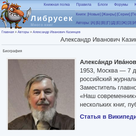
Перейти к основному содержанию
Книжная полка
Правила
Блоги
Форумы
Книги:
[Новые]
[Жанры]
[Серии]
[П
Либрусек
Авторы:
[А]
[Б]
[В]
[Г]
[Д]
[Е]
[Ж]
[З]
[И
Много книг
Вы здесь
Главная
»
Авторы
»
Александр Иванович Казинцев
Александр Иванович Кази
Биография
Алекса́ндр Ива́нов
1953, Москва — 7 
российский журналис
Заместитель главн
«Наш современник» 
нескольких книг, пу
Статья в Википед