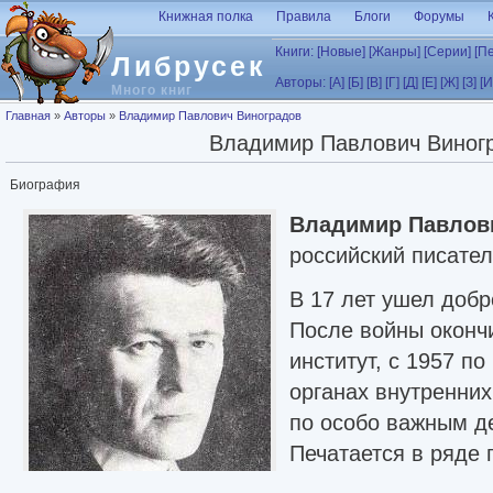
Перейти к основному содержанию
Книжная полка
Правила
Блоги
Форумы
Книги:
[Новые]
[Жанры]
[Серии]
[П
Либрусек
Авторы:
[А]
[Б]
[В]
[Г]
[Д]
[Е]
[Ж]
[З]
[И
Много книг
Вы здесь
Главная
»
Авторы
»
Владимир Павлович Виноградов
Владимир Павлович Виног
Биография
Владимир Павлов
российский писател
В 17 лет ушел добр
После войны оконч
институт, с 1957 по
органах внутренни
по особо важным 
Печатается в ряде 
Сборник его расск