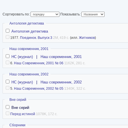
итог многолетней р
печати.
Сортировать по:
Показывать:
Скрыть
Антология детектива
Антология детектива
1977.
Поединок. Выпуск 3
2M, 419 с.
(илл.
Житников
)
Скрыть
Наш современник, 2001
НС (журнал)
|
Наш современник, 2001
6.
Наш Современник, 2001 № 06
1162K, 281 с.
Скрыть
Наш современник, 2002
НС (журнал)
|
Наш современник, 2002
5.
Наш Современник, 2002 № 05
1340K, 322 с.
Скрыть
Вне серий
Вне серий
Перед истиной
1078K, 172 с.
Скрыть
Сборники