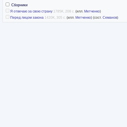
Сборники
Я отвечаю за свою страну
1785K, 208 с.
(илл.
Метченко
)
Перед лицом закона
1420K, 305 с.
(илл.
Метченко
) (сост.
Семанов
)