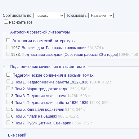
Сортировать по:
Показывать:
Раскрыть всё
Скрыть
Антология советской литературы
Антология советской литературы
1967.
Великие дни. Рассказы о революции
6M, 374 с.
1983.
Под чистыми звездами [Советский рассказ 30-х годов]
1094K, 458 
Скрыть
Педагогические сочинения в восьми томах
Педагогические сочинения в восьми томах
1.
Том 1. Педагогические работы 1922-1936
1007K, 432 с.
2.
Том 2. Марш тридцатого года
1352K, 549 с.
3.
Том 3. Педагогическая поэма
1428K, 608 с.
4.
Том 4. Педагогические работы 1936-1939
1198K, 520 с.
5.
Том 5. Книга для родителей
814K, 344 с.
6.
Том 6. Флаги на башнях
986K, 412 с.
7.
Том 7. Публицистика. Сценарии
855K, 352 с.
Показать
Вне серий