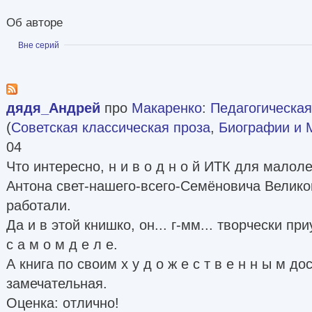
Об авторе
Показать
Вне серий
дядя_Андрей
про
Макаренко
:
Педагогическая
(
Советская классическая проза
,
Биографии и
04
Что интересно, н и в о д н о й ИТК для малол
Антона свет-нашего-всего-Семёновича Велико
работали.
Да и в этой книшко, он... г-мм... творчески при
с а м о м д е л е.
А книга по своим х у д о ж е с т в е н н ы м д
замечательная.
Оценка: отлично!