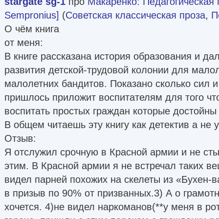
stargate sg-1
про
Макаренко
:
Педагогическая
Sempronius]
(
Советская классическая проза
,
П
О чём книга
от меня:
В книге рассказана история образования и да
развития детской-трудовой колонии для мало
малолетних бандитов. Показано сколько сил и
пришлось приложит воспитателям для того что
воспитать простых граждан которые достойны
В общем читаешь эту книгу как детектив а не 
Отзыв:
Я отслужил срочную в Красной армии и не сты
этим. В Красной армии я не встречал таких ве
видел парней похожих на скелеты из «Бухен-в
в призыв по 90% от призванных.3) А о грамотн
хочется. 4)не видел наркоманов(**у меня в рот