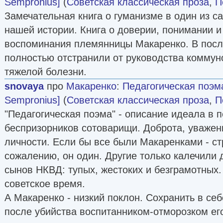
Sempronius]
(
Советская классическая проза
,
П
Замечательная книга о гуманизме в один из с
нашей истории. Книга о доверии, понимании и
воспоминания племянницы Макаренко. В посл
полностью отстранили от руководства коммун
тяжелой болезни.
snovaya
про
Макаренко
:
Педагогическая поэм
Sempronius]
(
Советская классическая проза
,
П
"Педагогическая поэма" - описание идеала в п
беспризорников сотоварищи. Доброта, уважен
личности. Если бы все были Макаренками - ст
сожалению, он один. Другие только калечили 
сынов НКВД: тупых, жестоких и безграмотных.
советское время.
А Макаренко - низкий поклон. Сохранить в себ
после убийства воспитанником-отморозком ег