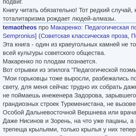
подвиг.
Книгу читать обязательно! Тот редкий случай,
тоталитаризма рождает людей-алмазы.
temaotheos
про
Макаренко
:
Педагогическая п
Sempronius]
(
Советская классическая проза
,
П
Эта книга - один из краеугольных камней не то
всей культуры советского общества.
Макаренко по плодам познается.
Вот отрывки из эпилога "Педагогической поэмы
"Мои горьковцы тоже выросли, разбежались п
свету, для меня сейчас трудно их собрать даж
не поймаешь инеженера Задорова, зарывшего
грандиозных строек Туркменистана, не вызов
Особой Дальневосточной Вершнева или врача
Даже Нисинов и Зорень, на что уже пацаны, а 
трепеща крыльями, только крылья у них тепер