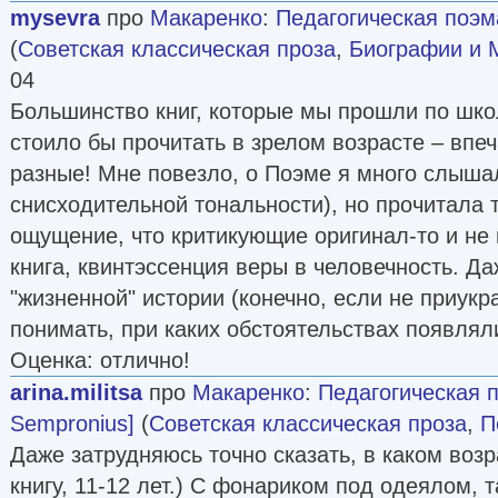
mysevra
про
Макаренко
:
Педагогическая поэм
(
Советская классическая проза
,
Биографии и
04
Большинство книг, которые мы прошли по шко
стоило бы прочитать в зрелом возрасте – впе
разные! Мне повезло, о Поэме я много слышал
снисходительной тональности), но прочитала т
ощущение, что критикующие оригинал-то и не
книга, квинтэссенция веры в человечность. Д
"жизненной" истории (конечно, если не приукр
понимать, при каких обстоятельствах появлял
Оценка: отлично!
arina.militsa
про
Макаренко
:
Педагогическая 
Sempronius]
(
Советская классическая проза
,
П
Даже затрудняюсь точно сказать, в каком возр
книгу, 11-12 лет.) С фонариком под одеялом, т