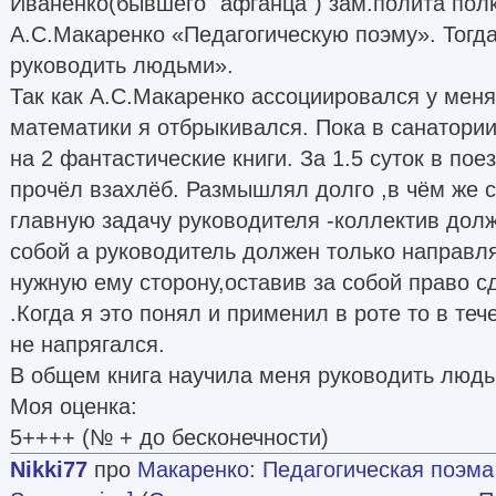
Иваненко(бывшего "афганца") зам.полита полка
А.С.Макаренко «Педагогическую поэму». Тогд
руководить людьми».
Так как А.С.Макаренко ассоциировался у мен
математики я отбрыкивался. Пока в санатории
на 2 фантастические книги. За 1.5 суток в пое
прочёл взахлёб. Размышлял долго ,в чём же 
главную задачу руководителя -коллектив дол
собой а руководитель должен только направл
нужную ему сторону,оставив за собой право сд
.Когда я это понял и применил в роте то в теч
не напрягался.
В общем книга научила меня руководить людь
Моя оценка:
5++++ (№ + до бесконечности)
Nikki77
про
Макаренко
:
Педагогическая поэма