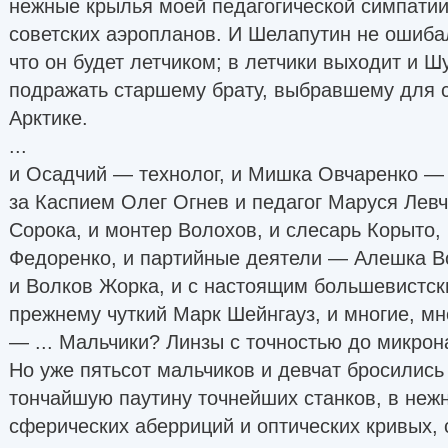
нежные крылья моей педагогической симпатии
советских аэропланов. И Шелапутин не ошибал
что он будет летчиком; в летчики выходит и 
подражать старшему брату, выбравшему для с
Арктике.
...
и Осадчий — технолог, и Мишка Овчаренко —
за Каспием Олег Огнев и педагог Маруся Левч
Сорока, и монтер Волохов, и слесарь Корыто,
Федоренко, и партийные деятели — Алешка В
и Волков Жорка, и с настоящим большевистск
прежнему чуткий Марк Шейнгауз, и многие, мног
— ... Мальчики? Линзы с точностью до микрон
Но уже пятьсот мальчиков и девчат бросились
тончайшую паутину точнейших станков, в неж
сферических аберриций и оптических кривых, 