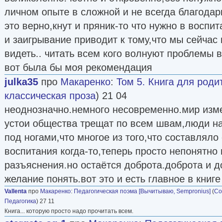
личном опыте в сложной и не всегда благодарн
это верно,кнут и пряник-то что нужно в воспи
и заигрывание приводит к тому,что мы сейчас
видеть.. читать всем кого волнуют проблемы 
вот была бы моя рекомендация
julka35
про
Макаренко
:
Том 5. Книга для роди
классическая проза
) 21 04
неоднозначно.немного несовременно.мир изм
устои общества трещат по всем швам,люди на
под ногами,что многое из того,что составляло
воспитания когда-то,теперь просто непонятно 
разъяснения.но остаётся доброта.доброта и 
желание понять.вот это и есть главное в книге
Vallenta
про
Макаренко
:
Педагогическая поэма [Вычитываю, Sempronius]
(
Со
Педагогика
) 27 11
Книга... которую просто надо прочитать всем.