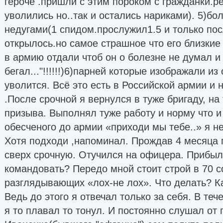
героче .пришли с этим пороком с гражданки.ре
уволились но..так и остались нариками). 5)б
недугами(1 спидом.прослужил1.5 и только пос
открылось.но самое страшное что его близкие 
в армию отдали чтоб он о болезне не думал и
бегал..."!!!!!!)6)парней которые изображали и
уволится. Всё это есть в Российской армии и
.После срочной я вернулся в туже бригаду, на 
призыва. Выполнял туже работу и норму что и
обесченого до армии «приходи мы тебе..» я не 
Хотя подходи ,напоминал. Прождав 4 месяца 
сверх срочную. Отучился на офицера. Прибыл 
командовать? Передо мной стоит строй в 70 
разглядывающих «лох-не лох». Что делать? К
Ведь до этого я отвечал только за себя. В те
я то плавал то тонул. И постоянно слушал от