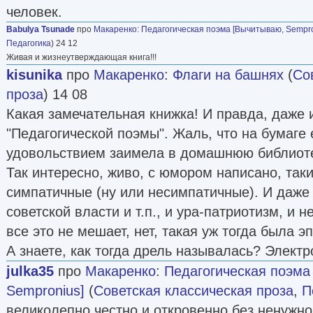
человек.
Babulya Tsunade
про
Макаренко
:
Педагогическая поэма [Вычитываю, Sempro
Педагогика
) 24 12
Живая и жизнеутверждающая книга!!!
kisunika
про
Макаренко
:
Флаги на башнях
(
Со
проза
) 14 08
Какая замечательная книжка! И правда, даже 
"Педагогической поэмы". Жаль, что на бумаге е
удовольствием заимела в домашнюю библиоте
Так интересно, живо, с юмором написано, так
симпатичные (ну или несимпатичные). И даже
советской власти и т.п., и ура-патриотизм, и н
все это не мешает, нет, такая уж тогда была э
А знаете, как тогда дрель называлась? Электро
julka35
про
Макаренко
:
Педагогическая поэма
Sempronius]
(
Советская классическая проза
,
П
великолепно.честно и откровенно,без ненужно