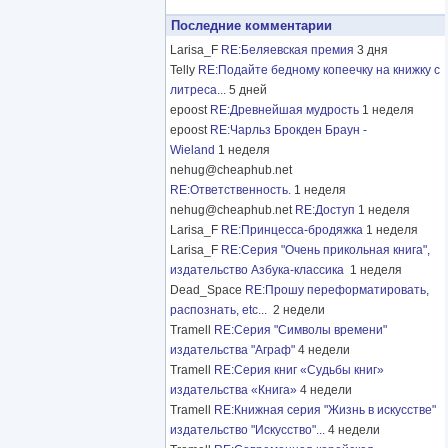
Последние комментарии
Larisa_F
RE:Беляевская премия
3 дня
Telly
RE:Подайте бедному копеечку на книжку с
литреса...
5 дней
epoost
RE:Древнейшая мудрость
1 неделя
epoost
RE:Чарльз Брокден Браун -
Wieland
1 неделя
nehug@cheaphub.net
RE:Ответственность.
1 неделя
nehug@cheaphub.net
RE:Доступ
1 неделя
Larisa_F
RE:Принцесса-бродяжка
1 неделя
Larisa_F
RE:Серия "Очень прикольная книга",
издательство Азбука-классика
1 неделя
Dead_Space
RE:Прошу переформатировать,
распознать, etc...
2 недели
Tramell
RE:Серия "Символы времени"
издательства "Аграф"
4 недели
Tramell
RE:Серия книг «Судьбы книг»
издательства «Книга»
4 недели
Tramell
RE:Книжная серия "Жизнь в искусстве"
издательство "Искусство"...
4 недели