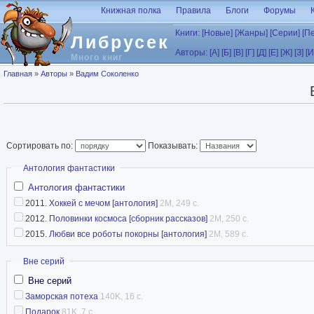
Перейти к основному содержанию
Книжная полка
Правила
Блоги
Форумы
Книги:
[Новые]
[Жанры]
[Серии]
[П
Либрусек
Авторы:
[А]
[Б]
[В]
[Г]
[Д]
[Е]
[Ж]
[З]
[И
Много книг
Вы здесь
Главная
»
Авторы
»
Вадим Соколенко
Сортировать по:
Показывать:
Скрыть
Антология фантастики
Антология фантастики
2011.
Хоккей с мечом [антология]
2M, 249 с.
2012.
Половинки космоса [сборник рассказов]
2M, 250 с.
2015.
Любви все роботы покорны [антология]
2M, 589 с.
Скрыть
Вне серий
Вне серий
Заморская потеха
140K, 16 с.
Подарок
81K, 7 с.