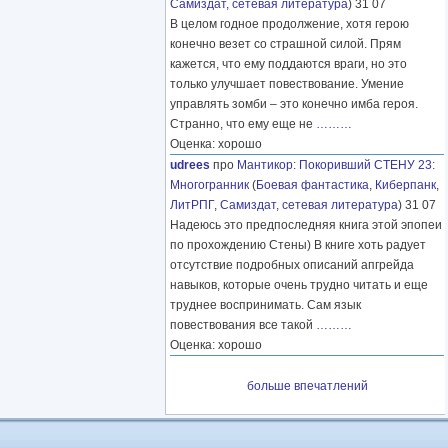
Самиздат, сетевая литература
) 31 07
В целом годное продолжение, хотя герою
конечно везет со страшной силой. Прям
кажется, что ему поддаются враги, но это
только улучшает повествование. Умение
управлять зомби – это конечно имба героя.
Странно, что ему еще не
………
Оценка: хорошо
udrees
про
Мантикор
:
Покоривший СТЕНУ 23:
Многогранник
(
Боевая фантастика
,
Киберпанк
,
ЛитРПГ
,
Самиздат, сетевая литература
) 31 07
Надеюсь это предпоследняя книга этой эпопеи
по прохождению Стены) В книге хоть радует
отсутствие подробных описаний апгрейда
навыков, которые очень трудно читать и еще
труднее воспринимать. Сам язык
повествования все такой
………
Оценка: хорошо
больше впечатлений