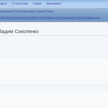
Карта
Статистика
Глюки
Абонемент
ериодика]
[Популярные]
[Страны]
[Теги]
]
[Й]
[К]
[Л]
[М]
[Н]
[О]
[П]
[Р]
[С]
[Т]
[У]
[Ф]
[Х]
[Ц]
[Ч]
[Ш]
[Щ]
[Э]
[Ю]
[Я]
[Прочее]
Вадим Соколенко