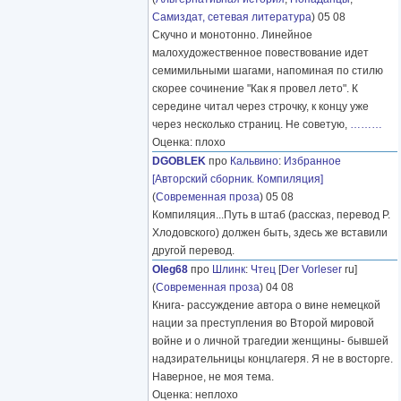
Самиздат, сетевая литература
) 05 08
Скучно и монотонно. Линейное
малохудожественное повествование идет
семимильными шагами, напоминая по стилю
скорее сочинение "Как я провел лето". К
середине читал через строчку, к концу уже
через несколько страниц. Не советую,
………
Оценка: плохо
DGOBLEK
про
Кальвино
:
Избранное
[Авторский сборник. Компиляция]
(
Современная проза
) 05 08
Компиляция...Путь в штаб (рассказ, перевод Р.
Хлодовского) должен быть, здесь же вставили
другой перевод.
Oleg68
про
Шлинк
:
Чтец
[
Der Vorleser
ru]
(
Современная проза
) 04 08
Книга- рассуждение автора о вине немецкой
нации за преступления во Второй мировой
войне и о личной трагедии женщины- бывшей
надзирательницы концлагеря. Я не в восторге.
Наверное, не моя тема.
Оценка: неплохо