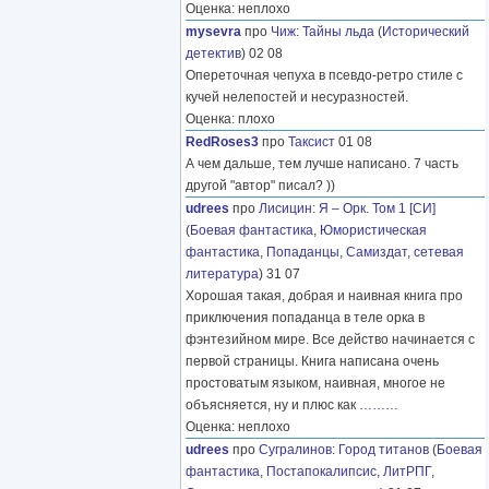
Оценка: неплохо
mysevra
про
Чиж
:
Тайны льда
(
Исторический
детектив
) 02 08
Опереточная чепуха в псевдо-ретро стиле с
кучей нелепостей и несуразностей.
Оценка: плохо
RedRoses3
про
Таксист
01 08
А чем дальше, тем лучше написано. 7 часть
другой "автор" писал? ))
udrees
про
Лисицин
:
Я – Орк. Том 1 [СИ]
(
Боевая фантастика
,
Юмористическая
фантастика
,
Попаданцы
,
Самиздат, сетевая
литература
) 31 07
Хорошая такая, добрая и наивная книга про
приключения попаданца в теле орка в
фэнтезийном мире. Все действо начинается с
первой страницы. Книга написана очень
простоватым языком, наивная, многое не
объясняется, ну и плюс как
………
Оценка: неплохо
udrees
про
Сугралинов
:
Город титанов
(
Боевая
фантастика
,
Постапокалипсис
,
ЛитРПГ
,