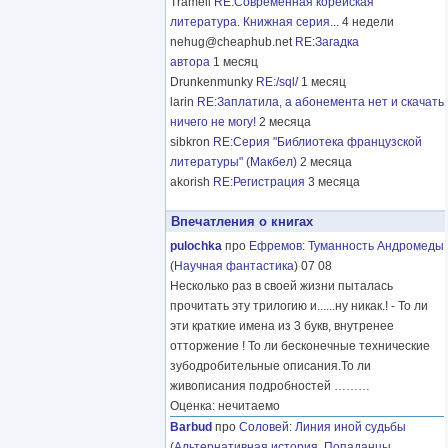
Tramell
RE:Современная корейская
литература. Книжная серия...
4 недели
nehug@cheaphub.net
RE:Загадка
автора
1 месяц
Drunkenmunky
RE:/sql/
1 месяц
larin
RE:Заплатила, а абонемента нет и скачать
ничего не могу!
2 месяца
sibkron
RE:Серия "Библиотека французской
литературы" (Макбел)
2 месяца
akorish
RE:Регистрация
3 месяца
Впечатления о книгах
pulochka
про
Ефремов
:
Туманность Андромеды
(
Научная фантастика
) 07 08
Несколько раз в своей жизни пыталась
прочитать эту трилогию и......ну никак.! - То ли
эти краткие имена из 3 букв, внутренее
отторжение ! То ли бесконечные технические
зубодробительные описания.То ли
живописания подробностей
………
Оценка: нечитаемо
Barbud
про
Соловей
:
Линия иной судьбы
(
Альтернативная история
,
Попаданцы
,