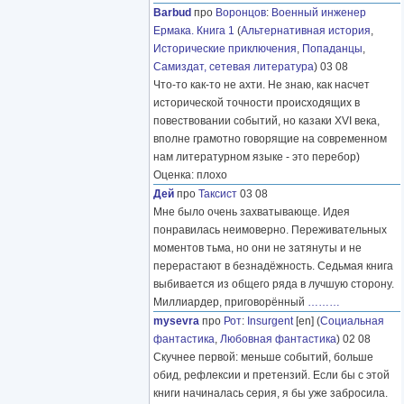
Barbud
про
Воронцов
:
Военный инженер
Ермака. Книга 1
(
Альтернативная история
,
Исторические приключения
,
Попаданцы
,
Самиздат, сетевая литература
) 03 08
Что-то как-то не ахти. Не знаю, как насчет
исторической точности происходящих в
повествовании событий, но казаки XVI века,
вполне грамотно говорящие на современном
нам литературном языке - это перебор)
Оценка: плохо
Дей
про
Таксист
03 08
Мне было очень захватывающе. Идея
понравилась неимоверно. Переживательных
моментов тьма, но они не затянуты и не
перерастают в безнадёжность. Седьмая книга
выбивается из общего ряда в лучшую сторону.
Миллиардер, приговорённый
………
mysevra
про
Рот
:
Insurgent
[en] (
Социальная
фантастика
,
Любовная фантастика
) 02 08
Скучнее первой: меньше событий, больше
обид, рефлексии и претензий. Если бы с этой
книги начиналась серия, я бы уже забросила.