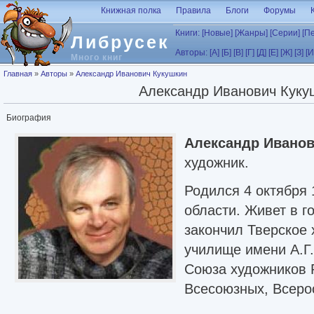
Перейти к основному содержанию
Книжная полка
Правила
Блоги
Форумы
Книги:
[Новые]
[Жанры]
[Серии]
[П
Либрусек
Авторы:
[А]
[Б]
[В]
[Г]
[Д]
[Е]
[Ж]
[З]
[И
Много книг
Вы здесь
Главная
»
Авторы
»
Александр Иванович Кукушкин
Александр Иванович Куку
Биография
Александр Иванов
художник.
Родился 4 октября 1
области. Живет в г
закончил Тверское
училище имени А.Г
Союза художников Р
Всесоюзных, Всеро
выставок СХ. Учился у Э.Н. Иванова (Великий 