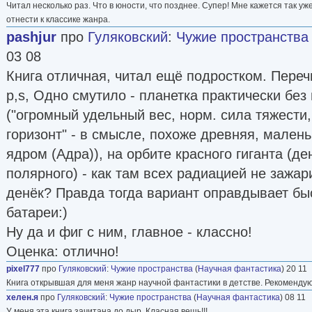
Читал несколько раз. Что в юности, что позднее. Супер! Мне кажется так уж
отнести к классике жанра.
pashjur
про
Гуляковский
:
Чужие пространства
03 08
Книга отличная, читал ещё подростком. Переч
p,s, Одно смутило - планетка практически без
("огромный удельный вес, норм. сила тяжести
горизонт" - в смысле, похоже древняя, мален
ядром (Адра)), на орбите красного гиганта (де
полярного) - как там всех радиацией не зажар
денёк? Правда тогда вариант оправдывает б
батареи:)
Ну да и фиг с ним, главное - классно!
Оценка: отлично!
pixel777
про
Гуляковский
:
Чужие пространства
(
Научная фантастика
) 20 11
Книга открывшая для меня жанр научной фантастики в детстве. Рекомендую 
хелен.я
про
Гуляковский
:
Чужие пространства
(
Научная фантастика
) 08 11
У меня эта книга зачитана до дыр. Класная вещь!!!