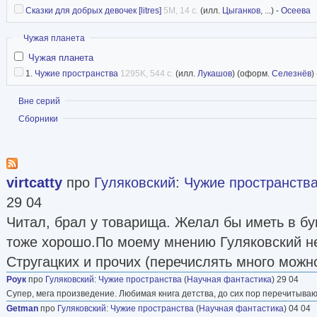
Сказки для добрых девочек [litres]
5M, 14 с.
(илл.
Цыганков
, ...) -
Осеева
Скрыть
Чужая планета
Чужая планета
1.
Чужие пространства
1295K, 544 с.
(илл.
Лукашов
) (оформ.
Селезнёв
)
Показать
Вне серий
Показать
Сборники
virtcatty
про
Гуляковский
:
Чужие пространств
29 04
Читал, брал у товарища. Желал бы иметь в бум
тоже хорошо.По моему мнению Гуляковский не
Стругацких и прочих (перечислять много можн
Роук
про
Гуляковский
:
Чужие пространства
(
Научная фантастика
) 29 04
Супер, мега произведение. Любимая книга детства, до сих пор перечитываю
Getman
про
Гуляковский
:
Чужие пространства
(
Научная фантастика
) 04 04