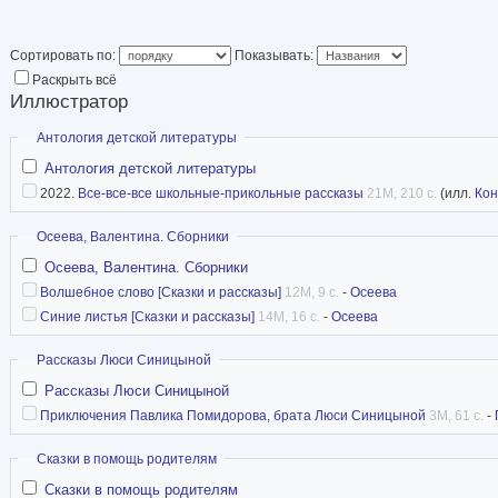
Клюшина (Тверь). Большую роль в творческом
пребывание в течение двух с половиной лет 
Сортировать по:
Показывать:
творчества художников «Сенеж». Работал там
Раскрыть всё
Иллюстратор
под руководством художников Сергея Павлов
Скрыть
Антология детской литературы
Заровных.
Антология детской литературы
Сотрудничал с издательствами:
Росмэн, Па
2022.
Все-все-все школьные-прикольные рассказы
21M, 210 с.
(илл.
Кон
пресс , Рипол-классик , Айрис, Книголюб, Мар
Скрыть
Осеева, Валентина. Сборники
Московский рабочий, Молодая гвардия, Русска
Осеева, Валентина. Сборники
Волшебное слово [Сказки и рассказы]
12M, 9 с.
-
Осеева
ФантЛаб
Синие листья [Сказки и рассказы]
14M, 16 с.
-
Осеева
Скрыть
Рассказы Люси Синицыной
Рассказы Люси Синицыной
Приключения Павлика Помидорова, брата Люси Синицыной
3M, 61 с.
-
Скрыть
Сказки в помощь родителям
Сказки в помощь родителям