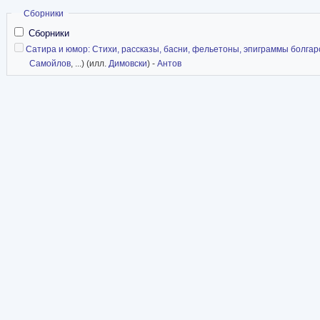
Скрыть
Сборники
Сборники
Сатира и юмор: Стихи, рассказы, басни, фельетоны, эпиграммы болгар
Самойлов
, ...) (илл.
Димовски
) -
Антов