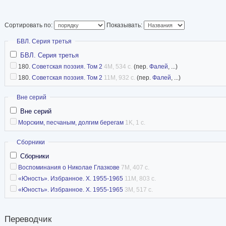
Сортировать по:
Показывать:
Скрыть
БВЛ. Серия третья
БВЛ. Серия третья
180.
Советская поэзия. Том 2
4M, 534 с.
(пер.
Фалей
, ...)
180.
Советская поэзия. Том 2
11M, 932 с.
(пер.
Фалей
, ...)
Скрыть
Вне серий
Вне серий
Морским, песчаным, долгим берегам
1K, 1 с.
Скрыть
Сборники
Сборники
Воспоминания о Николае Глазкове
7M, 407 с.
«Юность». Избранное. X. 1955-1965
11M, 803 с.
«Юность». Избранное. X. 1955-1965
3M, 517 с.
Переводчик