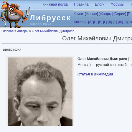
Перейти к основному содержанию
Книжная полка
Правила
Блоги
Форумы
Книги:
[Новые]
[Жанры]
[Серии]
[П
Либрусек
Авторы:
[А]
[Б]
[В]
[Г]
[Д]
[Е]
[Ж]
[З]
[И
Много книг
Вы здесь
Главная
»
Авторы
»
Олег Михайлович Дмитриев
Олег Михайлович Дмитр
Биография
Олег Михайлович Дмитриев
(1
Москва) — русский советский по
Статья в Википедии