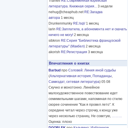
Tramell
RE:Современная корейская
литература. Книжная серия...
3 недели
nehug@cheaphub.net
RE:Загадка
автора
1 месяц
Drunkenmunky
RE:/sql/
1 месяц
larin
RE:Заплатила, а абонемента нет и скачать
ничего не могу!
2 месяца
sibkron
RE:Серия "Библиотека французской
литературы" (Макбел)
2 месяца
akorish
RE:Регистрация
3 месяца
Впечатления о книгах
Barbud
про
Соловей
:
Линия иной судьбы
(
Альтернативная история
,
Попаданцы
,
Самиздат, сетевая литература
) 05 08
Скучно и монотонно. Линейное
малохудожественное повествование идет
семимильными шагами, напоминая по стилю
скорее сочинение "Как я провел лето". К
середине читал через строчку, к концу уже
через несколько страниц. Не советую,
………
Оценка: плохо
DGOBLEK
про
Кальвино
:
Избранное