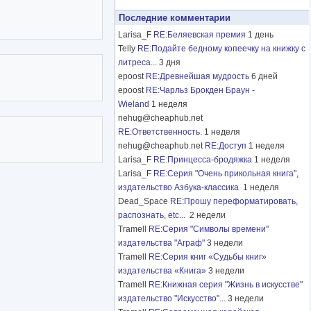
Последние комментарии
Larisa_F
RE:Беляевская премия
1 день
Telly
RE:Подайте бедному копеечку на книжку с
литреса...
3 дня
epoost
RE:Древнейшая мудрость
6 дней
epoost
RE:Чарльз Брокден Браун -
Wieland
1 неделя
nehug@cheaphub.net
RE:Ответственность.
1 неделя
nehug@cheaphub.net
RE:Доступ
1 неделя
Larisa_F
RE:Принцесса-бродяжка
1 неделя
Larisa_F
RE:Серия "Очень прикольная книга",
издательство Азбука-классика
1 неделя
Dead_Space
RE:Прошу переформатировать,
распознать, etc...
2 недели
Tramell
RE:Серия "Символы времени"
издательства "Аграф"
3 недели
Tramell
RE:Серия книг «Судьбы книг»
издательства «Книга»
3 недели
Tramell
RE:Книжная серия "Жизнь в искусстве"
издательство "Искусство"...
3 недели