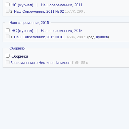
НС (журнал)
|
Наш современник, 2011
2.
Наш Современник, 2011 № 02
1577K, 290 с.
Скрыть
Наш современник, 2015
НС (журнал)
|
Наш современник, 2015
1.
Наш Современник, 2015 № 01
1458K, 288 с.
(ред.
Куняев
)
Скрыть
Сборники
Сборники
Воспоминания о Николае Шипилове
116K, 55 с.