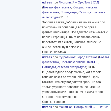
udrees
про
Лисицин
:
Я – Орк. Том 1 [СИ]
(
Боевая фантастика
,
Юмористическая
фантастика
,
Попаданцы
,
Самиздат, сетевая
литература
) 31 07
Хорошая такая, добрая и наивная книга про
приключения попаданца в теле орка в
фэнтезийном мире. Все действо начинается с
первой страницы. Книга написана очень
простоватым языком, наивная, многое не
объясняется, ну и плюс как
………
Оценка: неплохо
udrees
про
Сугралинов
:
Город титанов
(
Боевая
фантастика
,
Постапокалипсис
,
ЛитРПГ
,
Самиздат, сетевая литература
) 31 07
В целом годное продолжение, хотя герою
конечно везет со страшной силой. Прям
кажется, что ему поддаются враги, но это
только улучшает повествование. Умение
управлять зомби – это конечно имба героя.
Странно, что ему еще не
………
Оценка: хорошо
udrees
про
Мантикор
:
Покоривший СТЕНУ 23: