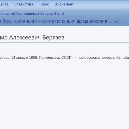
Карта
Статистика
Глюки
Абонемент
ериодика]
[Популярные]
[Страны]
[Теги]
]
[Й]
[К]
[Л]
[М]
[Н]
[О]
[П]
[Р]
[С]
[Т]
[У]
[Ф]
[Х]
[Ц]
[Ч]
[Ш]
[Щ]
[Э]
[Ю]
[Я]
[Прочее]
ир Алексеевич Берязев
в
(род. 14 апреля 1959, Прокопьевск, СССР) — поэт, эссеист, переводчик, пуб