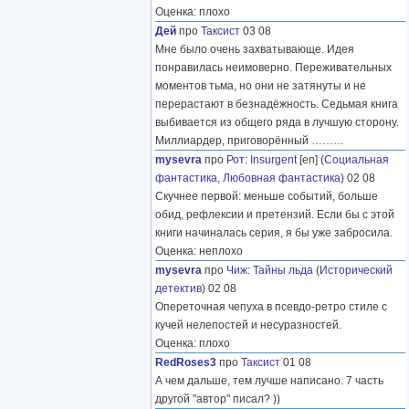
Оценка: плохо
Дей
про
Таксист
03 08
Мне было очень захватывающе. Идея
понравилась неимоверно. Переживательных
моментов тьма, но они не затянуты и не
перерастают в безнадёжность. Седьмая книга
выбивается из общего ряда в лучшую сторону.
Миллиардер, приговорённый
………
mysevra
про
Рот
:
Insurgent
[en] (
Социальная
фантастика
,
Любовная фантастика
) 02 08
Скучнее первой: меньше событий, больше
обид, рефлексии и претензий. Если бы с этой
книги начиналась серия, я бы уже забросила.
Оценка: неплохо
mysevra
про
Чиж
:
Тайны льда
(
Исторический
детектив
) 02 08
Опереточная чепуха в псевдо-ретро стиле с
кучей нелепостей и несуразностей.
Оценка: плохо
RedRoses3
про
Таксист
01 08
А чем дальше, тем лучше написано. 7 часть
другой "автор" писал? ))