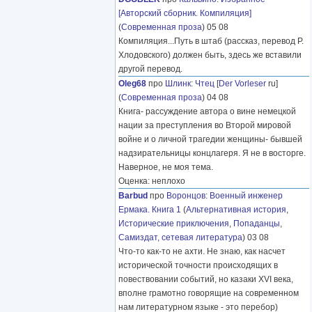
[Авторский сборник. Компиляция]
(
Современная проза
) 05 08
Компиляция...Путь в штаб (рассказ, перевод Р.
Хлодовского) должен быть, здесь же вставили
другой перевод.
Oleg68
про
Шлинк
:
Чтец
[
Der Vorleser
ru]
(
Современная проза
) 04 08
Книга- рассуждение автора о вине немецкой
нации за преступления во Второй мировой
войне и о личной трагедии женщины- бывшей
надзирательницы концлагеря. Я не в восторге.
Наверное, не моя тема.
Оценка: неплохо
Barbud
про
Воронцов
:
Военный инженер
Ермака. Книга 1
(
Альтернативная история
,
Исторические приключения
,
Попаданцы
,
Самиздат, сетевая литература
) 03 08
Что-то как-то не ахти. Не знаю, как насчет
исторической точности происходящих в
повествовании событий, но казаки XVI века,
вполне грамотно говорящие на современном
нам литературном языке - это перебор)