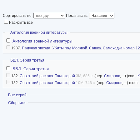
Сортировать по:
Показывать:
Раскрыть всё
Скрыть
Антология военной литературы
Антология военной литературы
1987.
Падучая звезда. Убиты под Москвой. Сашка. Самоходка номер 1
Скрыть
БВЛ. Серия третья
БВЛ. Серия третья
182.
Советский рассказ. Том второй
3M, 685 с.
(пер.
Смирнов
, ...) (сост.
К
182.
Советский рассказ. Том второй
10M, 746 с.
(пер.
Смирнов
, ...) (сост.
Показать
Вне серий
Показать
Сборники