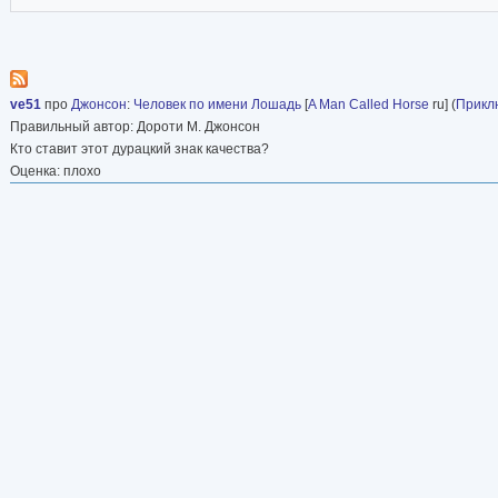
ve51
про
Джонсон
:
Человек по имени Лошадь
[
A Man Called Horse
ru] (
Прикл
Правильный автор: Дороти М. Джонсон
Кто ставит этот дурацкий знак качества?
Оценка: плохо