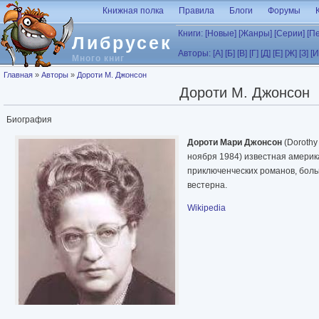
Перейти к основному содержанию
Книжная полка
Правила
Блоги
Форумы
Книги:
[Новые]
[Жанры]
[Серии]
[П
Либрусек
Авторы:
[А]
[Б]
[В]
[Г]
[Д]
[Е]
[Ж]
[З]
[И
Много книг
Вы здесь
Главная
»
Авторы
»
Дороти М. Джонсон
Дороти М. Джонсон
Биография
Дороти Мари Джонсон
(Dorothy
ноября 1984) известная америк
приключенческих романов, боль
вестерна.
Wikipedia