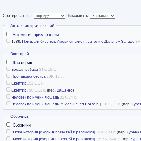
Сортировать по:
Показывать:
Скрыть
Антология приключений
Антология приключений
1989.
Призраки бизонов. Американские писатели о Дальнем Западе
3M,
Скрыть
Вне серий
Вне серий
Боевая рубаха
34K, 15 с.
Пропавшая сестра
28K, 12 с.
Скептик
153K, 1 с.
Скептик
790K, 13 с.
(пер.
Ващенко
)
Человек по имени Лошадь
32K, 14 с.
Человек по имени Лошадь
[
A Man Called Horse
ru]
101K, 17 с.
(пер.
Куре
Скрыть
Сборники
Сборники
Лихие истории [сборник повестей и рассказов]
18M, 420 с.
(пер.
Куренн
Лихие истории [сборник повестей и рассказов]
1595K, 344 с.
(пер.
Куре