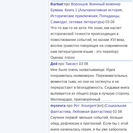
Barbud
про
Воронцов
:
Военный инженер
Ермака. Книга 1
(
Альтернативная история
,
Исторические приключения
,
Попаданцы
,
Самиздат, сетевая литература
) 03 08
Что-то как-то не ахти. Не знаю, как насчет
исторической точности происходящих в
повествовании событий, но казаки XVI века,
вполне грамотно говорящие на современном
нам литературном языке - это перебор)
Оценка: плохо
Дей
про
Таксист
03 08
Мне было очень захватывающе. Идея
понравилась неимоверно. Переживательных
моментов тьма, но они не затянуты и не
перерастают в безнадёжность. Седьмая книга
выбивается из общего ряда в лучшую сторону.
Миллиардер, приговорённый
………
mysevra
про
Рот
:
Insurgent
[en] (
Социальная
фантастика
,
Любовная фантастика
) 02 08
Скучнее первой: меньше событий, больше
обид, рефлексии и претензий. Если бы с этой
книги начиналась серия, я бы уже забросила.