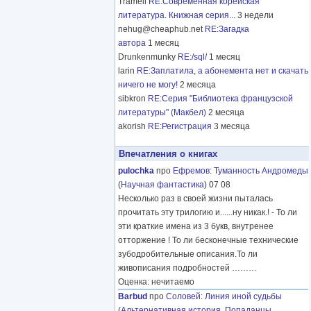
Tramell
RE:Современная корейская
литература. Книжная серия...
3 недели
nehug@cheaphub.net
RE:Загадка
автора
1 месяц
Drunkenmunky
RE:/sql/
1 месяц
larin
RE:Заплатила, а абонемента нет и скачать
ничего не могу!
2 месяца
sibkron
RE:Серия "Библиотека французской
литературы" (Макбел)
2 месяца
akorish
RE:Регистрация
3 месяца
Впечатления о книгах
pulochka
про
Ефремов
:
Туманность Андромеды
(
Научная фантастика
) 07 08
Несколько раз в своей жизни пыталась
прочитать эту трилогию и......ну никак.! - То ли
эти краткие имена из 3 букв, внутренее
отторжение ! То ли бесконечные технические
зубодробительные описания.То ли
живописания подробностей
………
Оценка: нечитаемо
Barbud
про
Соловей
:
Линия иной судьбы
(
Альтернативная история
,
Попаданцы
,