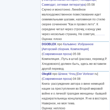
Самиздат, сетевая литература
) 05 08
Скучно и монотонно. Линейное
малохудожественное повествование идет
семимильными шагами, напоминая по стилю
скорее сочинение "Как я провел лето". К
середине читал через строчку, к концу уже
через несколько страниц. Не советую,
………
Оценка: плохо
DGOBLEK
про
Кальвино
:
Избранное
[Авторский сборник. Компиляция]
(
Современная проза
) 05 08
Компиляция...Путь в штаб (рассказ, перевод Р.
Хлодовского) должен быть, здесь же вставили
другой перевод.
Oleg68
про
Шлинк
:
Чтец
[
Der Vorleser
ru]
(
Современная проза
) 04 08
Книга- рассуждение автора о вине немецкой
нации за преступления во Второй мировой
войне и о личной трагедии женщины- бывшей
надзирательницы концлагеря. Я не в восторге.
Наверное, не моя тема.
Оценка: неплохо