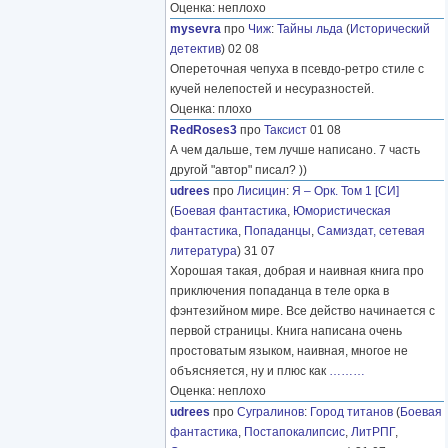
Оценка: неплохо
mysevra
про
Чиж
:
Тайны льда
(
Исторический
детектив
) 02 08
Опереточная чепуха в псевдо-ретро стиле с
кучей нелепостей и несуразностей.
Оценка: плохо
RedRoses3
про
Таксист
01 08
А чем дальше, тем лучше написано. 7 часть
другой "автор" писал? ))
udrees
про
Лисицин
:
Я – Орк. Том 1 [СИ]
(
Боевая фантастика
,
Юмористическая
фантастика
,
Попаданцы
,
Самиздат, сетевая
литература
) 31 07
Хорошая такая, добрая и наивная книга про
приключения попаданца в теле орка в
фэнтезийном мире. Все действо начинается с
первой страницы. Книга написана очень
простоватым языком, наивная, многое не
объясняется, ну и плюс как
………
Оценка: неплохо
udrees
про
Сугралинов
:
Город титанов
(
Боевая
фантастика
,
Постапокалипсис
,
ЛитРПГ
,