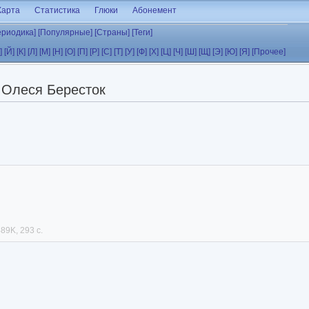
Карта
Статистика
Глюки
Абонемент
ериодика]
[Популярные]
[Страны]
[Теги]
]
[Й]
[К]
[Л]
[М]
[Н]
[О]
[П]
[Р]
[С]
[Т]
[У]
[Ф]
[Х]
[Ц]
[Ч]
[Ш]
[Щ]
[Э]
[Ю]
[Я]
[Прочее]
Олеся Бересток
89K, 293 с.