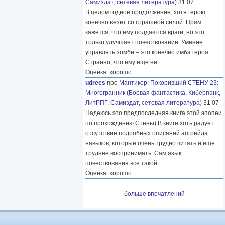
Самиздат, сетевая литература
) 31 07
В целом годное продолжение, хотя герою
конечно везет со страшной силой. Прям
кажется, что ему поддаются враги, но это
только улучшает повествование. Умение
управлять зомби – это конечно имба героя.
Странно, что ему еще не
………
Оценка: хорошо
udrees
про
Мантикор
:
Покоривший СТЕНУ 23:
Многогранник
(
Боевая фантастика
,
Киберпанк
,
ЛитРПГ
,
Самиздат, сетевая литература
) 31 07
Надеюсь это предпоследняя книга этой эпопеи
по прохождению Стены) В книге хоть радует
отсутствие подробных описаний апгрейда
навыков, которые очень трудно читать и еще
труднее воспринимать. Сам язык
повествования все такой
………
Оценка: хорошо
больше впечатлений