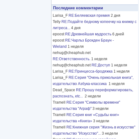
Последние комментарии
Larisa_F
RE:Беляевская премия
2 дня
Telly
RE:Подайте бедному копеечку на книжку с
литреса...
4 дня
epoost
RE:Древнейшая мудрость
6 дней
epoost
RE:Чарльз Брокден Браун -
Wieland
1 неделя
nehug@cheaphub.net
RE:Ответственность.
1 неделя
nehug@cheaphub.net
RE:Доступ
1 неделя
Larisa_F
RE:Принцесса-бродяжка
1 неделя
Larisa_F
RE:Серия "Очень прикольная книга",
издательство Азбука-классика
1 неделя
Dead_Space
RE:Прошу переформатировать,
распознать, etc...
2 недели
Tramell
RE:Серия "Символы времени"
издательства "Аграф"
3 недели
Tramell
RE:Серия книг «Судьбы книг»
издательства «Книга»
3 недели
Tramell
RE:Книжная серия "Жизнь в искусстве"
издательство "Искусство"...
3 недели