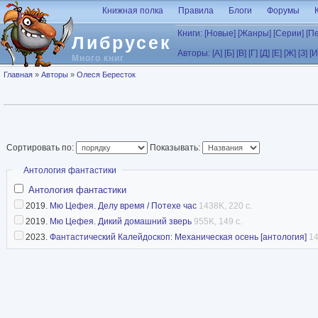
Перейти к основному содержанию
Книжная полка
Правила
Блоги
Форумы
Книги:
[Новые]
[Жанры]
[Серии]
[П
Либрусек
Авторы:
[А]
[Б]
[В]
[Г]
[Д]
[Е]
[Ж]
[З]
[И
Много книг
Вы здесь
Главная
»
Авторы
»
Олеся Бересток
Сортировать по:
Показывать:
Скрыть
Антология фантастики
Антология фантастики
2019.
Мю Цефея. Делу время / Потехе час
1438K, 220 с.
2019.
Мю Цефея. Дикий домашний зверь
955K, 149 с.
2023.
Фантастический Калейдоскоп: Механическая осень [антология]
14