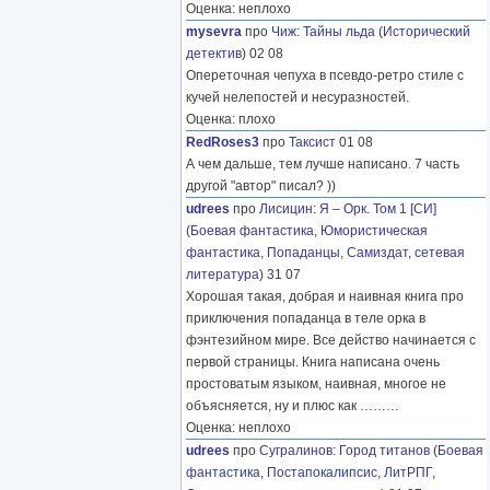
Оценка: неплохо
mysevra
про
Чиж
:
Тайны льда
(
Исторический
детектив
) 02 08
Опереточная чепуха в псевдо-ретро стиле с
кучей нелепостей и несуразностей.
Оценка: плохо
RedRoses3
про
Таксист
01 08
А чем дальше, тем лучше написано. 7 часть
другой "автор" писал? ))
udrees
про
Лисицин
:
Я – Орк. Том 1 [СИ]
(
Боевая фантастика
,
Юмористическая
фантастика
,
Попаданцы
,
Самиздат, сетевая
литература
) 31 07
Хорошая такая, добрая и наивная книга про
приключения попаданца в теле орка в
фэнтезийном мире. Все действо начинается с
первой страницы. Книга написана очень
простоватым языком, наивная, многое не
объясняется, ну и плюс как
………
Оценка: неплохо
udrees
про
Сугралинов
:
Город титанов
(
Боевая
фантастика
,
Постапокалипсис
,
ЛитРПГ
,