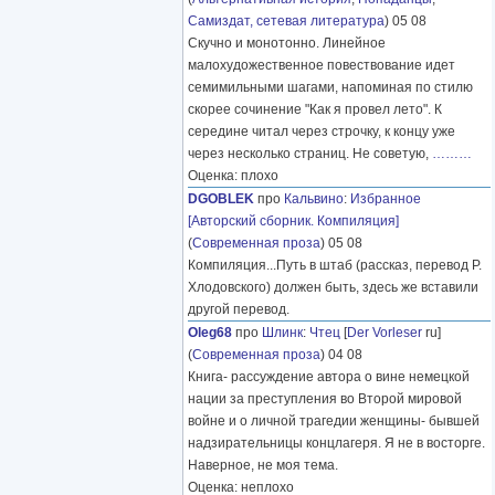
Самиздат, сетевая литература
) 05 08
Скучно и монотонно. Линейное
малохудожественное повествование идет
семимильными шагами, напоминая по стилю
скорее сочинение "Как я провел лето". К
середине читал через строчку, к концу уже
через несколько страниц. Не советую,
………
Оценка: плохо
DGOBLEK
про
Кальвино
:
Избранное
[Авторский сборник. Компиляция]
(
Современная проза
) 05 08
Компиляция...Путь в штаб (рассказ, перевод Р.
Хлодовского) должен быть, здесь же вставили
другой перевод.
Oleg68
про
Шлинк
:
Чтец
[
Der Vorleser
ru]
(
Современная проза
) 04 08
Книга- рассуждение автора о вине немецкой
нации за преступления во Второй мировой
войне и о личной трагедии женщины- бывшей
надзирательницы концлагеря. Я не в восторге.
Наверное, не моя тема.
Оценка: неплохо