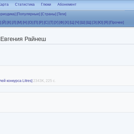
Карта
Статистика
Глюки
Абонемент
ериодика]
[Популярные]
[Страны]
[Теги]
]
[Й]
[К]
[Л]
[М]
[Н]
[О]
[П]
[Р]
[С]
[Т]
[У]
[Ф]
[Х]
[Ц]
[Ч]
[Ш]
[Щ]
[Э]
[Ю]
[Я]
[Прочее]
Евгения Райнеш
й конкурса Litres]
2343K, 225 с.