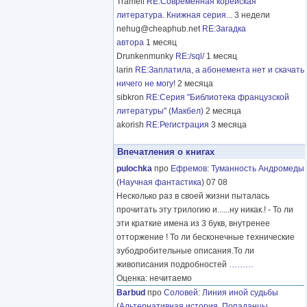
Tramell
RE:Современная корейская
литература. Книжная серия...
3 недели
nehug@cheaphub.net
RE:Загадка
автора
1 месяц
Drunkenmunky
RE:/sql/
1 месяц
larin
RE:Заплатила, а абонемента нет и скачать
ничего не могу!
2 месяца
sibkron
RE:Серия "Библиотека французской
литературы" (Макбел)
2 месяца
akorish
RE:Регистрация
3 месяца
Впечатления о книгах
pulochka
про
Ефремов
:
Туманность Андромеды
(
Научная фантастика
) 07 08
Несколько раз в своей жизни пыталась
прочитать эту трилогию и......ну никак.! - То ли
эти краткие имена из 3 букв, внутренее
отторжение ! То ли бесконечные технические
зубодробительные описания.То ли
живописания подробностей
………
Оценка: нечитаемо
Barbud
про
Соловей
:
Линия иной судьбы
(
Альтернативная история
,
Попаданцы
,