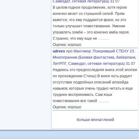
Самиздат, сетевая литература
) 31 07
В целом годное продолжение, хотя герою
конечно везет со страшной силой. Прям
кажется, что ему поддаются враги, но это
только улучшает повествование. Умение
управлять зомби – это конечно имба героя.
Странно, что ему еще не
………
Оценка: хорошо
udrees
про
Мантикор
:
Покоривший СТЕНУ 23:
Многогранник
(
Боевая фантастика
,
Киберпанк
,
ЛитРПГ
,
Самиздат, сетевая литература
) 31 07
Надеюсь это предпоследняя книга этой эпопеи
по прохождению Стены) В книге хоть радует
отсутствие подробных описаний апгрейда
навыков, которые очень трудно читать и еще
труднее воспринимать. Сам язык
повествования все такой
………
Оценка: хорошо
больше впечатлений