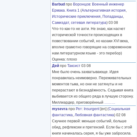
Barbud
про
Воронцов
:
Военный инженер
Ермака. Книга 1
(
Альтернативная история
,
Исторические приключения
,
Попаданцы
,
Самиздат, сетевая литература
) 03 08
Что-то как-то не ахти. Не знаю, как насчет
исторической точности происходящих в
повествовании событий, но казаки XVI века,
вполне грамотно говорящие на современном
нам литературном языке - это перебор)
Оценка: плохо
Дей
про
Таксист
03 08
Мне было очень захватывающе. Идея
понравилась неимоверно. Переживательных
моментов тьма, но они не затянуты и не
перерастают в безнадёжность. Седьмая книга
выбивается из общего ряда в лучшую сторону.
Миллиардер, приговорённый
………
mysevra
про
Рот
:
Insurgent
[en] (
Социальная
фантастика
,
Любовная фантастика
) 02 08
Скучнее первой: меньше событий, больше
обид, рефлексии и претензий. Если бы с этой
книги начиналась серия, я бы уже забросила.