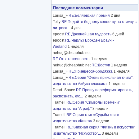
Последние комментарии
Larisa_F
RE:Беляевская премия
2 дня
Telly
RE:Подайте бедному копеечку на книжку с
литреса...
4 дня
epoost
RE:Древнейшая мудрость
6 дней
epoost
RE:Чарльз Брокден Браун -
Wieland
1 неделя
nehug@cheaphub.net
RE:Ответственность.
1 неделя
nehug@cheaphub.net
RE:Доступ
1 неделя
Larisa_F
RE:Принцесса-бродяжка
1 неделя
Larisa_F
RE:Серия "Очень прикольная книга",
издательство Азбука-классика
1 неделя
Dead_Space
RE:Прошу переформатировать,
распознать, etc...
2 недели
Tramell
RE:Серия "Символы времени"
издательства "Аграф"
3 недели
Tramell
RE:Серия книг «Судьбы книг»
издательства «Книга»
3 недели
Tramell
RE:Книжная серия "Жизнь в искусстве"
издательство "Искусство"...
3 недели