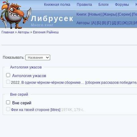
Перейти к основному содержанию
Книжная полка
Правила
Блоги
Форумы
Книги:
[Новые]
[Жанры]
[Серии]
[П
Либрусек
Авторы:
[А]
[Б]
[В]
[Г]
[Д]
[Е]
[Ж]
[З]
[И
Много книг
Вы здесь
Главная
»
Авторы
»
Евгения Райнеш
Показывать:
Скрыть
Антология ужасов
Антология ужасов
2022.
В одном чёрном-чёрном сборнике… [сборник рассказов победителе
Скрыть
Вне серий
Вне серий
Феи на твоей стороне [litres]
1974K, 179 с.