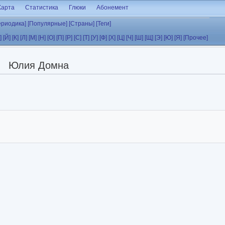
Карта
Статистика
Глюки
Абонемент
ериодика]
[Популярные]
[Страны]
[Теги]
]
[Й]
[К]
[Л]
[М]
[Н]
[О]
[П]
[Р]
[С]
[Т]
[У]
[Ф]
[Х]
[Ц]
[Ч]
[Ш]
[Щ]
[Э]
[Ю]
[Я]
[Прочее]
Юлия Домна