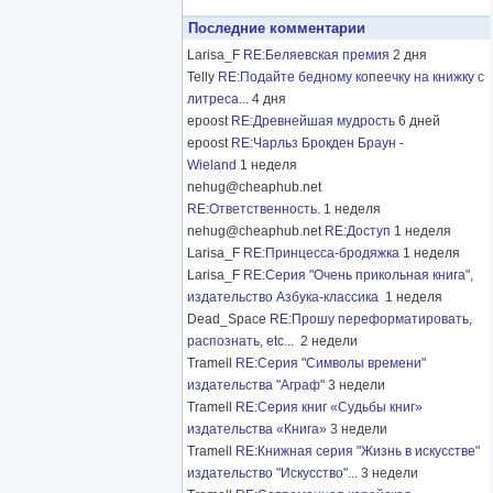
Последние комментарии
Larisa_F
RE:Беляевская премия
2 дня
Telly
RE:Подайте бедному копеечку на книжку с
литреса...
4 дня
epoost
RE:Древнейшая мудрость
6 дней
epoost
RE:Чарльз Брокден Браун -
Wieland
1 неделя
nehug@cheaphub.net
RE:Ответственность.
1 неделя
nehug@cheaphub.net
RE:Доступ
1 неделя
Larisa_F
RE:Принцесса-бродяжка
1 неделя
Larisa_F
RE:Серия "Очень прикольная книга",
издательство Азбука-классика
1 неделя
Dead_Space
RE:Прошу переформатировать,
распознать, etc...
2 недели
Tramell
RE:Серия "Символы времени"
издательства "Аграф"
3 недели
Tramell
RE:Серия книг «Судьбы книг»
издательства «Книга»
3 недели
Tramell
RE:Книжная серия "Жизнь в искусстве"
издательство "Искусство"...
3 недели