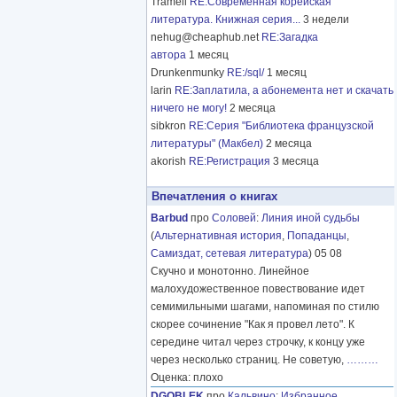
Tramell
RE:Современная корейская
литература. Книжная серия...
3 недели
nehug@cheaphub.net
RE:Загадка
автора
1 месяц
Drunkenmunky
RE:/sql/
1 месяц
larin
RE:Заплатила, а абонемента нет и скачать
ничего не могу!
2 месяца
sibkron
RE:Серия "Библиотека французской
литературы" (Макбел)
2 месяца
akorish
RE:Регистрация
3 месяца
Впечатления о книгах
Barbud
про
Соловей
:
Линия иной судьбы
(
Альтернативная история
,
Попаданцы
,
Самиздат, сетевая литература
) 05 08
Скучно и монотонно. Линейное
малохудожественное повествование идет
семимильными шагами, напоминая по стилю
скорее сочинение "Как я провел лето". К
середине читал через строчку, к концу уже
через несколько страниц. Не советую,
………
Оценка: плохо
DGOBLEK
про
Кальвино
:
Избранное