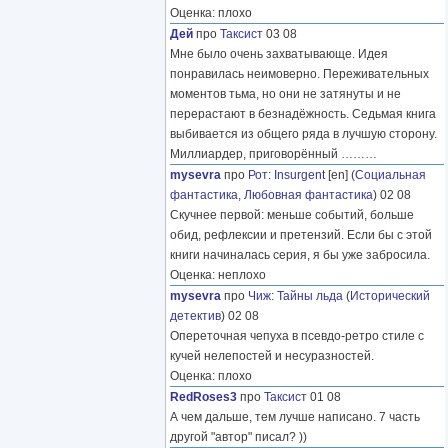
Оценка: плохо
Дей
про
Таксист
03 08
Мне было очень захватывающе. Идея
понравилась неимоверно. Переживательных
моментов тьма, но они не затянуты и не
перерастают в безнадёжность. Седьмая книга
выбивается из общего ряда в лучшую сторону.
Миллиардер, приговорённый
………
mysevra
про
Рот
:
Insurgent
[en] (
Социальная
фантастика
,
Любовная фантастика
) 02 08
Скучнее первой: меньше событий, больше
обид, рефлексии и претензий. Если бы с этой
книги начиналась серия, я бы уже забросила.
Оценка: неплохо
mysevra
про
Чиж
:
Тайны льда
(
Исторический
детектив
) 02 08
Опереточная чепуха в псевдо-ретро стиле с
кучей нелепостей и несуразностей.
Оценка: плохо
RedRoses3
про
Таксист
01 08
А чем дальше, тем лучше написано. 7 часть
другой "автор" писал? ))