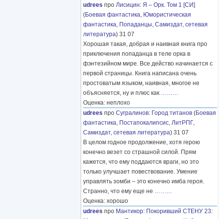
udrees
про
Лисицин
:
Я – Орк. Том 1 [СИ]
(
Боевая фантастика
,
Юмористическая
фантастика
,
Попаданцы
,
Самиздат, сетевая
литература
) 31 07
Хорошая такая, добрая и наивная книга про
приключения попаданца в теле орка в
фэнтезийном мире. Все действо начинается с
первой страницы. Книга написана очень
простоватым языком, наивная, многое не
объясняется, ну и плюс как
………
Оценка: неплохо
udrees
про
Сугралинов
:
Город титанов
(
Боевая
фантастика
,
Постапокалипсис
,
ЛитРПГ
,
Самиздат, сетевая литература
) 31 07
В целом годное продолжение, хотя герою
конечно везет со страшной силой. Прям
кажется, что ему поддаются враги, но это
только улучшает повествование. Умение
управлять зомби – это конечно имба героя.
Странно, что ему еще не
………
Оценка: хорошо
udrees
про
Мантикор
:
Покоривший СТЕНУ 23: