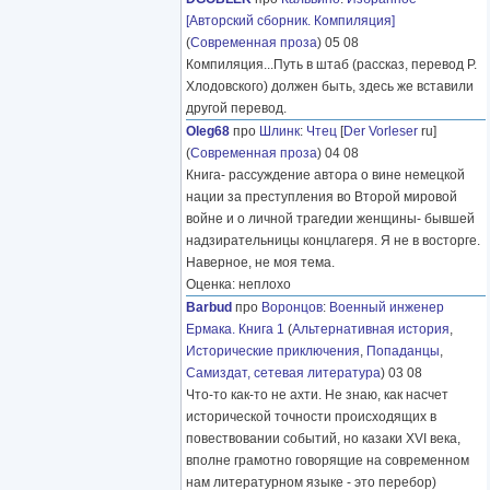
[Авторский сборник. Компиляция]
(
Современная проза
) 05 08
Компиляция...Путь в штаб (рассказ, перевод Р.
Хлодовского) должен быть, здесь же вставили
другой перевод.
Oleg68
про
Шлинк
:
Чтец
[
Der Vorleser
ru]
(
Современная проза
) 04 08
Книга- рассуждение автора о вине немецкой
нации за преступления во Второй мировой
войне и о личной трагедии женщины- бывшей
надзирательницы концлагеря. Я не в восторге.
Наверное, не моя тема.
Оценка: неплохо
Barbud
про
Воронцов
:
Военный инженер
Ермака. Книга 1
(
Альтернативная история
,
Исторические приключения
,
Попаданцы
,
Самиздат, сетевая литература
) 03 08
Что-то как-то не ахти. Не знаю, как насчет
исторической точности происходящих в
повествовании событий, но казаки XVI века,
вполне грамотно говорящие на современном
нам литературном языке - это перебор)