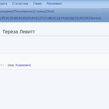
Карта
Статистика
Глюки
Абонемент
ериодика]
[Популярные]
[Страны]
[Теги]
]
[Й]
[К]
[Л]
[М]
[Н]
[О]
[П]
[Р]
[С]
[Т]
[У]
[Ф]
[Х]
[Ц]
[Ч]
[Ш]
[Щ]
[Э]
[Ю]
[Я]
[Прочее]
Тереза Левитт
291 с.
(пер.
Азаркович
)