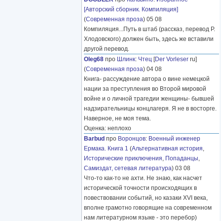
[Авторский сборник. Компиляция]
(
Современная проза
) 05 08
Компиляция...Путь в штаб (рассказ, перевод Р.
Хлодовского) должен быть, здесь же вставили
другой перевод.
Oleg68
про
Шлинк
:
Чтец
[
Der Vorleser
ru]
(
Современная проза
) 04 08
Книга- рассуждение автора о вине немецкой
нации за преступления во Второй мировой
войне и о личной трагедии женщины- бывшей
надзирательницы концлагеря. Я не в восторге.
Наверное, не моя тема.
Оценка: неплохо
Barbud
про
Воронцов
:
Военный инженер
Ермака. Книга 1
(
Альтернативная история
,
Исторические приключения
,
Попаданцы
,
Самиздат, сетевая литература
) 03 08
Что-то как-то не ахти. Не знаю, как насчет
исторической точности происходящих в
повествовании событий, но казаки XVI века,
вполне грамотно говорящие на современном
нам литературном языке - это перебор)