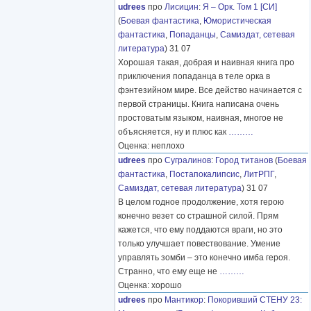
udrees
про
Лисицин
:
Я – Орк. Том 1 [СИ]
(
Боевая фантастика
,
Юмористическая
фантастика
,
Попаданцы
,
Самиздат, сетевая
литература
) 31 07
Хорошая такая, добрая и наивная книга про
приключения попаданца в теле орка в
фэнтезийном мире. Все действо начинается с
первой страницы. Книга написана очень
простоватым языком, наивная, многое не
объясняется, ну и плюс как
………
Оценка: неплохо
udrees
про
Сугралинов
:
Город титанов
(
Боевая
фантастика
,
Постапокалипсис
,
ЛитРПГ
,
Самиздат, сетевая литература
) 31 07
В целом годное продолжение, хотя герою
конечно везет со страшной силой. Прям
кажется, что ему поддаются враги, но это
только улучшает повествование. Умение
управлять зомби – это конечно имба героя.
Странно, что ему еще не
………
Оценка: хорошо
udrees
про
Мантикор
:
Покоривший СТЕНУ 23: