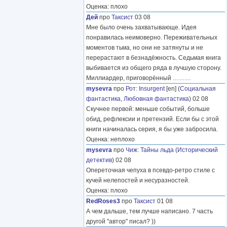
Оценка: плохо
Дей
про
Таксист
03 08
Мне было очень захватывающе. Идея
понравилась неимоверно. Переживательных
моментов тьма, но они не затянуты и не
перерастают в безнадёжность. Седьмая книга
выбивается из общего ряда в лучшую сторону.
Миллиардер, приговорённый
………
mysevra
про
Рот
:
Insurgent
[en] (
Социальная
фантастика
,
Любовная фантастика
) 02 08
Скучнее первой: меньше событий, больше
обид, рефлексии и претензий. Если бы с этой
книги начиналась серия, я бы уже забросила.
Оценка: неплохо
mysevra
про
Чиж
:
Тайны льда
(
Исторический
детектив
) 02 08
Опереточная чепуха в псевдо-ретро стиле с
кучей нелепостей и несуразностей.
Оценка: плохо
RedRoses3
про
Таксист
01 08
А чем дальше, тем лучше написано. 7 часть
другой "автор" писал? ))