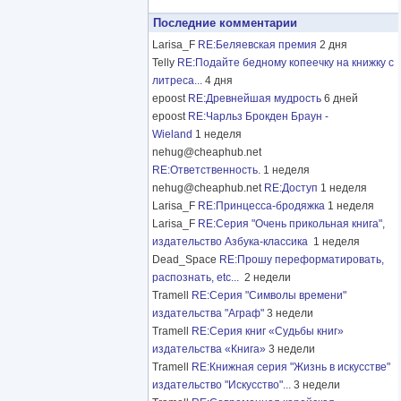
Последние комментарии
Larisa_F
RE:Беляевская премия
2 дня
Telly
RE:Подайте бедному копеечку на книжку с
литреса...
4 дня
epoost
RE:Древнейшая мудрость
6 дней
epoost
RE:Чарльз Брокден Браун -
Wieland
1 неделя
nehug@cheaphub.net
RE:Ответственность.
1 неделя
nehug@cheaphub.net
RE:Доступ
1 неделя
Larisa_F
RE:Принцесса-бродяжка
1 неделя
Larisa_F
RE:Серия "Очень прикольная книга",
издательство Азбука-классика
1 неделя
Dead_Space
RE:Прошу переформатировать,
распознать, etc...
2 недели
Tramell
RE:Серия "Символы времени"
издательства "Аграф"
3 недели
Tramell
RE:Серия книг «Судьбы книг»
издательства «Книга»
3 недели
Tramell
RE:Книжная серия "Жизнь в искусстве"
издательство "Искусство"...
3 недели