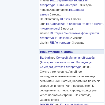
Tramell
RE:Современная корейская
литература. Книжная серия...
3 недели
nehug@cheaphub.net
RE:Загадка
автора
1 месяц
Drunkenmunky
RE:/sql/
1 месяц
larin
RE:Заплатила, а абонемента нет и скачать
ничего не могу!
2 месяца
sibkron
RE:Серия "Библиотека французской
литературы" (Макбел)
2 месяца
akorish
RE:Регистрация
3 месяца
Впечатления о книгах
Barbud
про
Соловей
:
Линия иной судьбы
(
Альтернативная история
,
Попаданцы
,
Самиздат, сетевая литература
) 05 08
Скучно и монотонно. Линейное
малохудожественное повествование идет
семимильными шагами, напоминая по стилю
скорее сочинение "Как я провел лето". К
середине читал через строчку, к концу уже
через несколько страниц. Не советую,
………
Оценка: плохо
DGOBLEK
про
Кальвино
:
Избранное