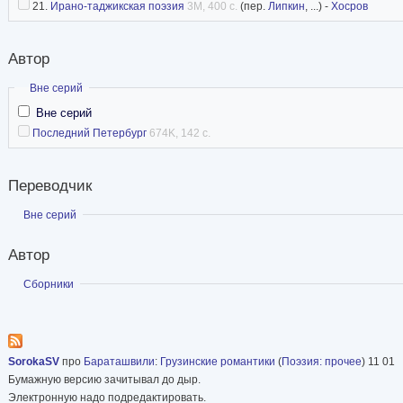
21.
Ирано-таджикская поэзия
3M, 400 с.
(пер.
Липкин
, ...) -
Хосров
Автор
Скрыть
Вне серий
Вне серий
Последний Петербург
674K, 142 с.
Переводчик
Показать
Вне серий
Автор
Показать
Сборники
SorokaSV
про
Бараташвили
:
Грузинские романтики
(
Поэзия: прочее
) 11 01
Бумажную версию зачитывал до дыр.
Электронную надо подредактировать.