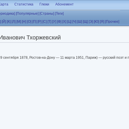
Карта
Статистика
Глюки
Абонемент
ериодика]
[Популярные]
[Страны]
[Теги]
]
[Й]
[К]
[Л]
[М]
[Н]
[О]
[П]
[Р]
[С]
[Т]
[У]
[Ф]
[Х]
[Ц]
[Ч]
[Ш]
[Щ]
[Э]
[Ю]
[Я]
[Прочее]
Иванович Тхоржевский
9 сентября 1878, Ростов-на-Дону — 11 марта 1951, Париж) — русский поэт и 