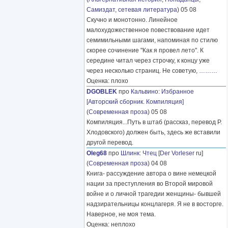
Самиздат, сетевая литература
) 05 08
Скучно и монотонно. Линейное
малохудожественное повествование идет
семимильными шагами, напоминая по стилю
скорее сочинение "Как я провел лето". К
середине читал через строчку, к концу уже
через несколько страниц. Не советую,
………
Оценка: плохо
DGOBLEK
про
Кальвино
:
Избранное
[Авторский сборник. Компиляция]
(
Современная проза
) 05 08
Компиляция...Путь в штаб (рассказ, перевод Р.
Хлодовского) должен быть, здесь же вставили
другой перевод.
Oleg68
про
Шлинк
:
Чтец
[
Der Vorleser
ru]
(
Современная проза
) 04 08
Книга- рассуждение автора о вине немецкой
нации за преступления во Второй мировой
войне и о личной трагедии женщины- бывшей
надзирательницы концлагеря. Я не в восторге.
Наверное, не моя тема.
Оценка: неплохо