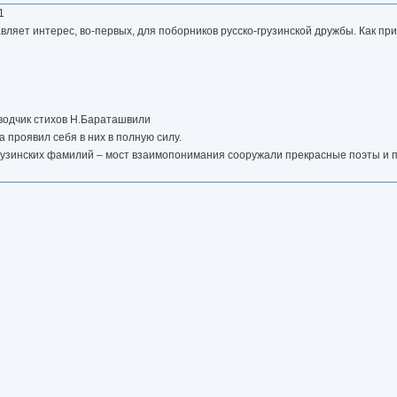
1
вляет интерес, во-первых, для поборников русско-грузинской дружбы. Как при
еводчик стихов Н.Бараташвили
а проявил себя в них в полную силу.
грузинских фамилий – мост взаимопонимания сооружали прекрасные поэты и п