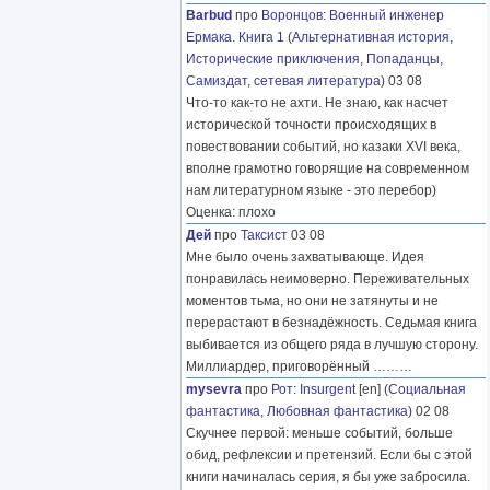
Barbud
про
Воронцов
:
Военный инженер
Ермака. Книга 1
(
Альтернативная история
,
Исторические приключения
,
Попаданцы
,
Самиздат, сетевая литература
) 03 08
Что-то как-то не ахти. Не знаю, как насчет
исторической точности происходящих в
повествовании событий, но казаки XVI века,
вполне грамотно говорящие на современном
нам литературном языке - это перебор)
Оценка: плохо
Дей
про
Таксист
03 08
Мне было очень захватывающе. Идея
понравилась неимоверно. Переживательных
моментов тьма, но они не затянуты и не
перерастают в безнадёжность. Седьмая книга
выбивается из общего ряда в лучшую сторону.
Миллиардер, приговорённый
………
mysevra
про
Рот
:
Insurgent
[en] (
Социальная
фантастика
,
Любовная фантастика
) 02 08
Скучнее первой: меньше событий, больше
обид, рефлексии и претензий. Если бы с этой
книги начиналась серия, я бы уже забросила.