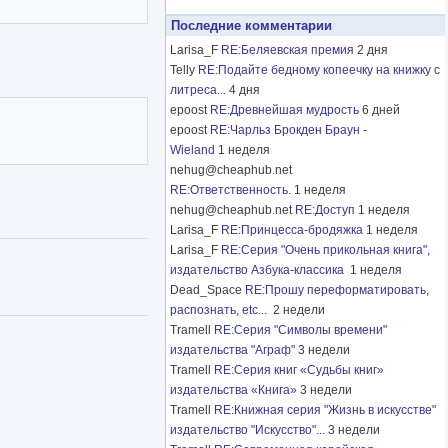
Последние комментарии
Larisa_F
RE:Беляевская премия
2 дня
Telly
RE:Подайте бедному копеечку на книжку с
литреса...
4 дня
epoost
RE:Древнейшая мудрость
6 дней
epoost
RE:Чарльз Брокден Браун -
Wieland
1 неделя
nehug@cheaphub.net
RE:Ответственность.
1 неделя
nehug@cheaphub.net
RE:Доступ
1 неделя
Larisa_F
RE:Принцесса-бродяжка
1 неделя
Larisa_F
RE:Серия "Очень прикольная книга",
издательство Азбука-классика
1 неделя
Dead_Space
RE:Прошу переформатировать,
распознать, etc...
2 недели
Tramell
RE:Серия "Символы времени"
издательства "Аграф"
3 недели
Tramell
RE:Серия книг «Судьбы книг»
издательства «Книга»
3 недели
Tramell
RE:Книжная серия "Жизнь в искусстве"
издательство "Искусство"...
3 недели