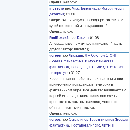
Оценка: неплохо
mysevra
про
Чиж
:
Тайны льда
(
Исторический
детектив
) 02 08
Опереточная чепуха в псевдо-ретро стиле с
кучей нелепостей и несуразностей.
Оценка: плохо
RedRoses3
про
Таксист
01 08
А чем дальше, тем лучше написано. 7 часть
другой "автор" писал? ))
udrees
про
Лисицин
:
Я – Орк. Том 1 [СИ]
(
Боевая фантастика
,
Юмористическая
фантастика
,
Попаданцы
,
Самиздат, сетевая
литература
) 31 07
Хорошая такая, добрая и наивная книга про
приключения попаданца в теле орка в
фэнтезийном мире. Все действо начинается с
первой страницы. Книга написана очень
простоватым языком, наивная, многое не
объясняется, ну и плюс как
………
Оценка: неплохо
udrees
про
Сугралинов
:
Город титанов
(
Боевая
фантастика
,
Постапокалипсис
,
ЛитРПГ
,