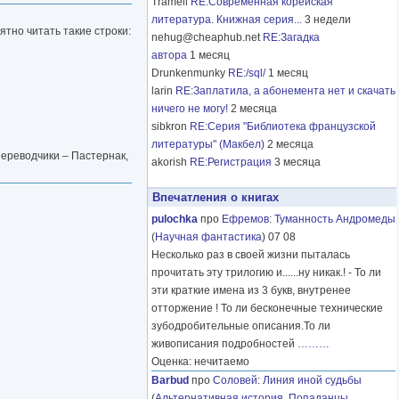
Tramell
RE:Современная корейская
литература. Книжная серия...
3 недели
ятно читать такие строки:
nehug@cheaphub.net
RE:Загадка
автора
1 месяц
Drunkenmunky
RE:/sql/
1 месяц
larin
RE:Заплатила, а абонемента нет и скачать
ничего не могу!
2 месяца
sibkron
RE:Серия "Библиотека французской
литературы" (Макбел)
2 месяца
ереводчики – Пастернак,
akorish
RE:Регистрация
3 месяца
Впечатления о книгах
pulochka
про
Ефремов
:
Туманность Андромеды
(
Научная фантастика
) 07 08
Несколько раз в своей жизни пыталась
прочитать эту трилогию и......ну никак.! - То ли
эти краткие имена из 3 букв, внутренее
отторжение ! То ли бесконечные технические
зубодробительные описания.То ли
живописания подробностей
………
Оценка: нечитаемо
Barbud
про
Соловей
:
Линия иной судьбы
(
Альтернативная история
,
Попаданцы
,