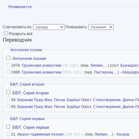
Показать
Упоминается
Сортировать по:
Показывать:
Раскрыть всё
Переводчик
Скрыть
Антология поэзии
Антология поэзии
1978.
Грузинские романтики
7M, 339 с.
(пер.
Липкин
, ...) (сост.
Буачидзе
)
1989.
Грузинские романтики
560K, 123 с.
(пер.
Пастернак
, ...) -
Абашидз
Скрыть
БВЛ. Серия вторая
БВЛ. Серия вторая
69.
Беранже Пьер-Жан. Песни. Барбье Огюст. Стихотворения. Дюпон П
69.
Беранже Пьер-Жан. Песни. Барбье Огюст. Стихотворения. Дюпон П
Скрыть
БВЛ. Серия первая
БВЛ. Серия первая
21.
Ирано-таджикская поэзия
21M, 632 с.
(пер.
Липкин
, ...) -
Хосров