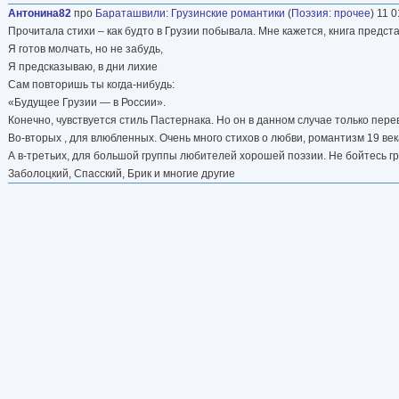
Антонина82
про
Бараташвили
:
Грузинские романтики
(
Поэзия: прочее
) 11 0
Прочитала стихи – как будто в Грузии побывала. Мне кажется, книга предста
Я готов молчать, но не забудь,
Я предсказываю, в дни лихие
Сам повторишь ты когда-нибудь:
«Будущее Грузии — в России».
Конечно, чувствуется стиль Пастернака. Но он в данном случае только пер
Во-вторых , для влюбленных. Очень много стихов о любви, романтизм 19 век
А в-третьих, для большой группы любителей хорошей поэзии. Не бойтесь 
Заболоцкий, Спасский, Брик и многие другие