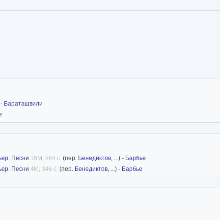
 -
Бараташвили
е
ьер. Песни
16M, 564 с.
(пер.
Бенедиктов
, ...) -
Барбье
ьер. Песни
4M, 346 с.
(пер.
Бенедиктов
, ...) -
Барбье