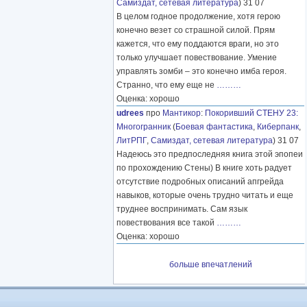
Самиздат, сетевая литература
) 31 07
В целом годное продолжение, хотя герою
конечно везет со страшной силой. Прям
кажется, что ему поддаются враги, но это
только улучшает повествование. Умение
управлять зомби – это конечно имба героя.
Странно, что ему еще не
………
Оценка: хорошо
udrees
про
Мантикор
:
Покоривший СТЕНУ 23:
Многогранник
(
Боевая фантастика
,
Киберпанк
,
ЛитРПГ
,
Самиздат, сетевая литература
) 31 07
Надеюсь это предпоследняя книга этой эпопеи
по прохождению Стены) В книге хоть радует
отсутствие подробных описаний апгрейда
навыков, которые очень трудно читать и еще
труднее воспринимать. Сам язык
повествования все такой
………
Оценка: хорошо
больше впечатлений