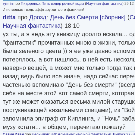
Пидренко написал, работая техническим пере
rymin
про
Пидоренко
:
Пять ведер речной воды
(
Научная фантастика
) 29 12
И не мешает ведь аффтару жить его фамилия!
Ставропольском заводе автоприцепов.
Как ум
ditta
про
Дрозд
:
День без Смерти [сборник]
(
С
машинке и отнёс в редакцию газеты «Молод
Научная фантастика
) 18 10
время Евгений Панаско заведовал там отдел
ух ты, а я ведь эту книжицу доолго искала... 
совместительству вёл ежемесячную страни
"фантастик" прочитанных мною в жизни, тольк
фантастики». Маститый журналист рукопись
была зеленого цвета )) я ее уже давно вспоми
безжалостно выкинул пару фраз и… рассказ 
потерялось, а вот нашлось. в ней есть несколь
мира» несколько раз переиздавались и даже 
наверно вещей, а может мне только тогда так 
краевом литературном конкурсе.
назад ведь было все иначе, надо сейчас переч
Некоторые рассказы и повести Игоря Пидоренк
частенько вспоминаю "День без смерти" (всег
сатирической и юмористической научной фант
себя на месте этой вот самой смерти, которая 
переложением фольклорных сказок и легенд. 
тут же может оказаться весьма милой старушк
и рассказы автора составили сборники «Мухоб
постукивающей вязальными спицами), из "Вой
зимних четвергов» (1991) и «Все вещи мира» 
запомнила эпиграф от Киплинга, и "Ночь" заб
своей оригинальной идеей рассказ «Мухобой» (
музу кстати... в общем, перечитаю пожалуй
одному чиновнику подкинули миниатюрный сам
Савин Иван
про
Леонидов
:
НФ: Альманах научной фантастики. Выпуск 27
(
Н