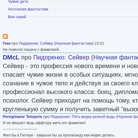
Показать
Чужие дети
Фантастику, как, собственно, и всю прочую
Показать
Антология фантастики
литературу я взахлёб читал с самого детс
Показать
Вне серий
даже получил в городской детской библиоте
Калининградской области приз как самый а
Позже, когда отец служил в Группе Советски
Гекк
про
Пидоренко
:
Сейвер
(
Научная фантастика
) 23 01
(ГСВГ) вообще представилась уникальная во
Не повезло пацану с фамилией...
библиотеке имелось множество прекрасно и
DMcL
про
Пидоренко
:
Сейвер
(
Научная фанта
сочинений. И вот я брал Вальтера Скотта и
Сейвер - это профессия нового времени и нов
всё, с первого до последнего тома. Читал в
спасает чужие жизни в особых ситуациях, мг
минуту, даже на ходу ухитрялся, честное с
сознание в чужое тело и действуя за своего к
любил особенно. А что можно тогда было д
профессионал высокого класса: боец, диплома
Верна, Александра Беляева. Попадались изр
психолог. Сейвер приходит на помощь тому, к
советских авторов. Поэтому, когда каким-т
кругленькую сумму и получить заветный "вызо
руки попадала по-настоящему хорошая книга,
Peregrinator Temporis
про
Пидоренко
:
Пять ведер речной воды
(
Научная фа
под одеяло, да с фонариком, чтобы родители
И не мешает ведь аффтару жить его фамилия!
----------------------------
Свой первый фантастический рассказ «Все ве
Жил бы в Питере - закрыли бы за пропаганду как нефиг делать.