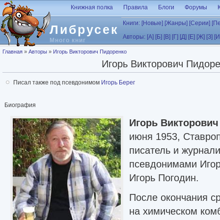
Перейти к основному содержанию
Книжная полка
Правила
Блоги
Форумы
Книги:
[Новые]
[Жанры]
[Серии]
[П
Либрусек
Авторы:
[А]
[Б]
[В]
[Г]
[Д]
[Е]
[Ж]
[З]
[И
Много книг
Вы здесь
Главная
»
Авторы
»
Игорь Викторович Пидоренко
Игорь Викторович Пидоре
Писал также под псевдонимом
Игорь Берег
Биография
Игорь Викторович
июня 1953, Ставроп
писатель и журнали
псевдонимами Игорь
Игорь Погодин.
После окончания с
на химическом ком