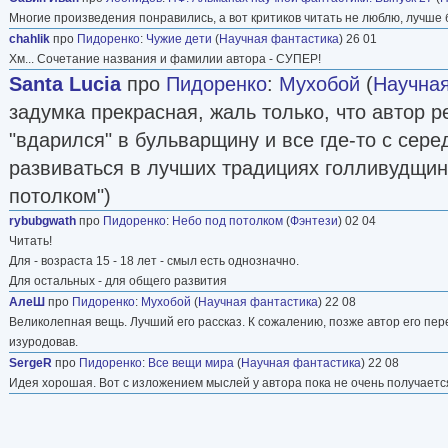
уменьшающим устройством, позволявшим на э
Многие произведения понравились, а вот критиков читать не люблю, лучше 
комнате. Война этого чиновника с осами и в с
chahlik
про
Пидоренко
:
Чужие дети
(
Научная фантастика
) 26 01
Хм... Сочетание названия и фамилии автора - СУПЕР!
психологии героя в дальнейшем стала осново
Santa Lucia
про
Пидоренко
:
Мухобой
(
Научная
«Небо над потолком» (1998), опубликованног
задумка прекрасная, жаль только, что автор 
псевдонимом Игорь Берег. Под этим же псев
"вдарился" в бульварщину и все где-то с сер
своё время по требованию издательства «ЭК
развиваться в лучших традициях голливудщины
опубликовал два романа-боевика о военных д
потолком")
«Приказ есть приказ» (2006) и «Приказы не об
rybubgwath
про
Пидоренко
:
Небо под потолком
(
Фэнтези
) 02 04
Сюжет ещё одного романа «Подземелья зла» (
Читать!
главного героя с паранормальными способнос
Для - возраста 15 - 18 лет - смыл есть однозначно.
Для остальных - для общего развития
правительственной службе для поисков проп
АлеШ
про
Пидоренко
:
Мухобой
(
Научная фантастика
) 22 08
Великолепная вещь. Лучший его рассказ. К сожалению, позже автор его пер
библиография (Фантлаб)
изуродовав.
SergeR
про
Пидоренко
:
Все вещи мира
(
Научная фантастика
) 22 08
Идея хорошая. Вот с изложением мыслей у автора пока не очень получается