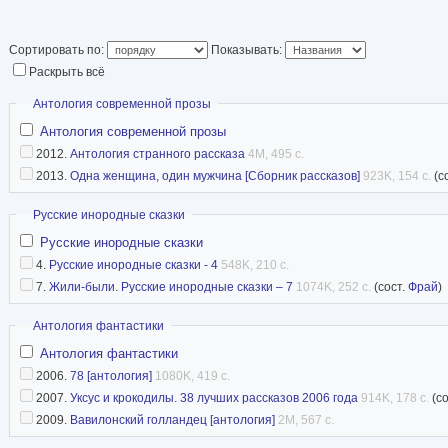
Сейчас Александра
Помимо литературн
Сортировать по:
Показывать:
занимается локализацией программного обесп
Раскрыть всё
дизайном и созданием иллюстраций в компан
Скрыть
Антология современной прозы
За свою творческую карьеру автор писала в н
Антология современной прозы
2012.
Антология странного рассказа
4M, 495 с.
дебютировала с философскими сказками, зат
2013.
Одна женщина, один мужчина [Сборник рассказов]
923K, 154 с.
(с
фэнтезийную и любовную прозу. Её последние
восторженные отзывы подписчиков портала. Ч
Скрыть
Русские инородные сказки
Александру Тайц и весь список лучших книг а
Русские инородные сказки
4.
Русские инородные сказки - 4
548K, 210 с.
зарегистрированным пользователям ЛитРес. П
7.
Жили-были. Русские инородные сказки – 7
1074K, 252 с.
(сост.
Фрай
)
произведения увлекательно раскрывают иную 
взаимоотношений.
Скрыть
Антология фантастики
Александра Тайц (liza_bam) живет в Сан-Франц
Антология фантастики
2006.
78 [антология]
1080K, 419 с.
крупно повезло. Занимается локализацией пр
2007.
Уксус и крокодилы. 38 лучших рассказов 2006 года
914K, 178 с.
(со
графическим дизайном, иллюстрацией и всяк
2009.
Вавилонский голландец [антология]
2M, 567 с.
приятными вещами.