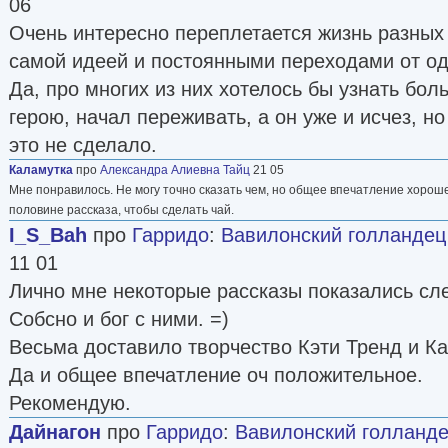
06
Очень интересно переплетается жизнь разных 
самой идеей и постоянными переходами от одн
Да, про многих из них хотелось бы узнать бол
герою, начал переживать, а он уже и исчез, н
это не сделало.
Каламутка
про
Александра Алиевна Тайц
21 05
Мне понравилось. Не могу точно сказать чем, но общее впечатление хорош
половине рассказа, чтобы сделать чай.
I_S_Bah
про
Гарридо
:
Вавилонский голландец 
11 01
Лично мне некоторые рассказы показались сле
Собсно и бог с ними. =)
Весьма доставило творчество Кэти Тренд и К
Да и общее впечатление оч положительное.
Рекомендую.
Дайнагон
про
Гарридо
:
Вавилонский голланде