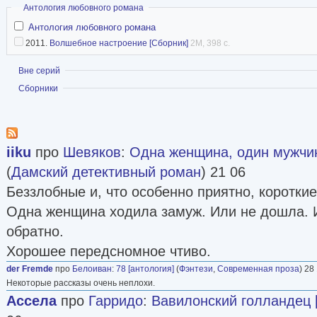
Скрыть
Антология любовного романа
ФантЛаб
Антология любовного романа
2011.
Волшебное настроение [Сборник]
2M, 398 с.
Показать
Вне серий
Показать
Сборники
iiku
про
Шевяков
:
Одна женщина, один мужчин
(
Дамский детективный роман
) 21 06
Беззлобные и, что особенно приятно, короткие
Одна женщина ходила замуж. Или не дошла. 
обратно.
Хорошее передсномное чтиво.
der Fremde
про
Белоиван
:
78 [антология]
(
Фэнтези
,
Современная проза
) 28
Некоторые рассказы очень неплохи.
Ассела
про
Гарридо
:
Вавилонский голландец 