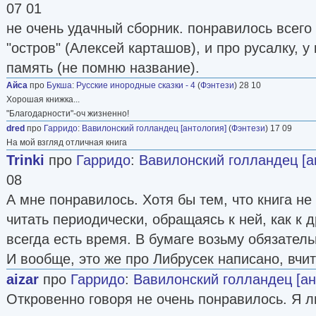
07 01
не очень удачный сборник. понравилось всего 
"остров" (Алексей карташов), и про русалку, у
память (не помню название).
Айса
про
Букша
:
Русские инородные сказки - 4
(
Фэнтези
) 28 10
Хорошая книжка...
"Благодарности"-оч жизненно!
dred
про
Гарридо
:
Вавилонский голландец [антология]
(
Фэнтези
) 17 09
На мой взгляд отличная книга
Trinki
про
Гарридо
:
Вавилонский голландец [а
08
А мне понравилось. Хотя бы тем, что книга не
читать периодически, обращаясь к ней, как к д
всегда есть время. В бумаге возьму обязатель
И вообще, это же про Либрусек написано, вчит
aizar
про
Гарридо
:
Вавилонский голландец [ан
Откровенно говоря не очень понравилось. Я 