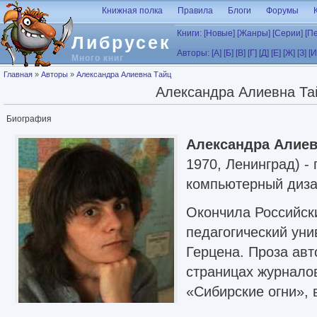
Перейти к основному содержанию
Книжная полка
Правила
Блоги
Форумы
Книги:
[Новые]
[Жанры]
[Серии]
[П
Либрусек
Авторы:
[А]
[Б]
[В]
[Г]
[Д]
[Е]
[Ж]
[З]
[И
Много книг
Вы здесь
Главная
»
Авторы
»
Александра Алиевна Тайц
Александра Алиевна Та
Биография
Александра Алиев
1970, Ленинград) -
компьютерный диз
Окончила Российск
педагогический уни
Герцена. Проза авт
страницах журнало
«Сибирские огни», 
сборников издател