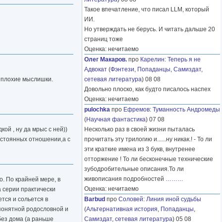
Такое впечатление, что писал LLM, который
ИИ.
Но утверждать не берусь. И читать дальше 20
страниц тоже
Оценка: нечитаемо
Олег Макаров.
про
Карелин
:
Теперь я не
Адвокат
(
Фэнтези
,
Попаданцы
,
Самиздат,
неплохие мыслишки.
сетевая литература
) 08 08
Довольно плоско, как будто писалось наспех
Оценка: нечитаемо
pulochka
про
Ефремов
:
Туманность Андромеды
(
Научная фантастика
) 07 08
ой , ну да мрыс с ней))
Несколько раз в своей жизни пыталась
остоянных отношении,а с
прочитать эту трилогию и......ну никак.! - То ли
эти краткие имена из 3 букв, внутренее
отторжение ! То ли бесконечные технические
зубодробительные описания.То ли
живописания подробностей
………
. По крайней мере, в
Оценка: нечитаемо
а серии практически
ется и сольется в
Barbud
про
Соловей
:
Линия иной судьбы
епонятной родословной и
(
Альтернативная история
,
Попаданцы
,
без дома (а раньше
Самиздат, сетевая литература
) 05 08