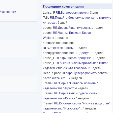
Последние комментарии
-
Чаттерджи
Larisa_F
RE:Беляевская премия
3 дня
Telly
RE:Подайте бедному копеечку на книжку с
литреса...
5 дней
epoost
RE:Древнейшая мудрость
1 неделя
epoost
RE:Чарльз Брокден Браун -
Wieland
1 неделя
nehug@cheaphub.net
RE:Ответственность.
1 неделя
nehug@cheaphub.net
RE:Доступ
1 неделя
Larisa_F
RE:Принцесса-бродяжка
1 неделя
Larisa_F
RE:Серия "Очень прикольная книга",
издательство Азбука-классика
2 недели
Dead_Space
RE:Прошу переформатировать,
распознать, etc...
2 недели
Tramell
RE:Серия "Символы времени"
издательства "Аграф"
4 недели
Tramell
RE:Серия книг «Судьбы книг»
издательства «Книга»
4 недели
Tramell
RE:Книжная серия "Жизнь в искусстве"
издательство "Искусство"...
4 недели