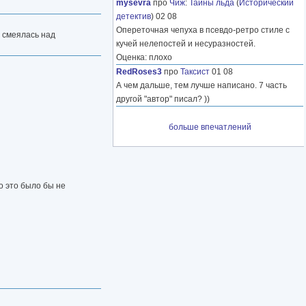
mysevra
про
Чиж
:
Тайны льда
(
Исторический
детектив
) 02 08
Опереточная чепуха в псевдо-ретро стиле с
и смеялась над
кучей нелепостей и несуразностей.
Оценка: плохо
RedRoses3
про
Таксист
01 08
А чем дальше, тем лучше написано. 7 часть
другой "автор" писал? ))
больше впечатлений
но это было бы не