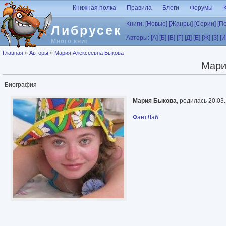
Перейти к основному содержанию
Книжная полка
Правила
Блоги
Форумы
Книги:
[Новые]
[Жанры]
[Серии]
[П
Либрусек
Авторы:
[А]
[Б]
[В]
[Г]
[Д]
[Е]
[Ж]
[З]
[И
Много книг
Вы здесь
Главная
»
Авторы
»
Мария Алексеевна Быкова
Мари
Биография
Мария Быкова
, родилась 20.03
ФантЛаб