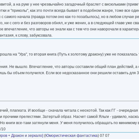
итой, а на руке у нее чрезвычайно загадочный браслет с висюльками (привет,
тки и "приколы", как это почти всегда бывает в подобном жанре, тоже все оди
 с самого начала (правда потом оно как-то позабылось), но в любом случае р
го, ни с сего и без разговоров обнял, и уже жених, а в следующей главе уже св
 впечатление, что авторы не знали как с тем что они наворочали в характера
нтазия, к слову, забуксовала.
прошла на "Ура", то вторая книга (Путь к золотому дракону) уже не показалась
.
ения. Не вышло. Впечатление, что авторы составили общий план действий, а
лишь бы объем получился. Если все недосказанное они решили оставить для 3-й
ий, плагиата. И вообще - сначала читала с неохотой. Так как ГГ - очередная
прочими прелестями. Затертый образ. Насчет самой Яльги - удивило, наско
= Но книги все-таки затянули меня. У меня получилось обращать по минимому
/10
ров + Дракон и зеркало]
(
Юмористическая фантастика
) 07 07