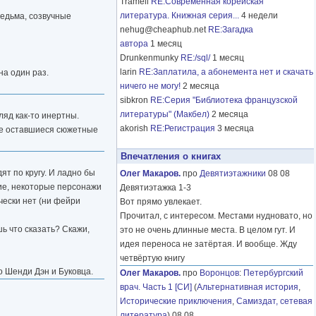
Tramell
RE:Современная корейская
литература. Книжная серия...
4 недели
ведьма, созвучные
nehug@cheaphub.net
RE:Загадка
автора
1 месяц
Drunkenmunky
RE:/sql/
1 месяц
larin
RE:Заплатила, а абонемента нет и скачать
на один раз.
ничего не могу!
2 месяца
sibkron
RE:Серия "Библиотека французской
литературы" (Макбел)
2 месяца
ляд как-то инертны.
akorish
RE:Регистрация
3 месяца
все оставшиеся сюжетные
Впечатления о книгах
дят по кругу. И ладно бы
Олег Макаров.
про
Девятиэтажники
08 08
кие, некоторые персонажи
Девятиэтажка 1-3
чески нет (ни фейри
Вот прямо увлекает.
Прочитал, с интересом. Местами нудновато, но
шь что сказать? Скажи,
это не очень длинные места. В целом гут. И
идея переноса не затёртая. И вообще. Жду
четвёртую книгу
ро Шенди Дэн и Буковца.
Олег Макаров.
про
Воронцов
:
Петербургский
врач. Часть 1 [СИ]
(
Альтернативная история
,
Исторические приключения
,
Самиздат, сетевая
литература
) 08 08