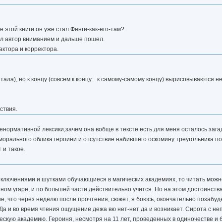
е этой книги он уже стал Фенги-как-его-там?
нул автор вниманием и дальше пошел.
актора и корректора.
тала), но к концу (совсем к концу... к самому-самому концу) вырисовываются 
ствия.
рмативной лексики,зачем она вобще в тексте есть для меня осталось загадк
морального облика героини и отсутствие набившего оскомину треугольника п
 и такое.
лючениями и шутками обучающиеся в магических академиях, то читать можно
яном угаре, и по большей части действительно учится. Но на этом достоинств
ие, что через неделю после прочтения, сюжет, я боюсь, окончательно позабуд
. Да и во время чтения ощущение дежа вю нет-нет да и возникает. Сирота с н
ческую академию. Героиня, несмотря на 11 лет, проведенных в одиночестве и 