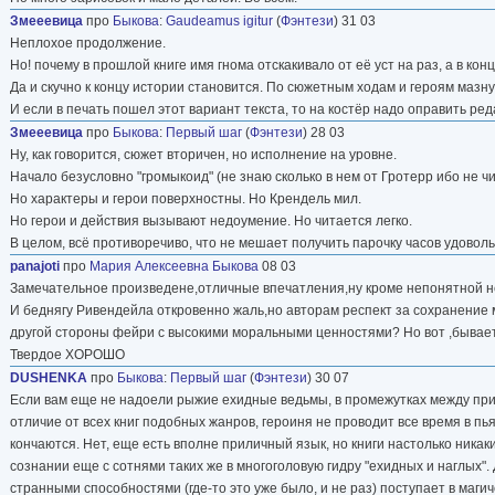
Змееевица
про
Быкова
:
Gaudeamus igitur
(
Фэнтези
) 31 03
Неплохое продолжение.
Но! почему в прошлой книге имя гнома отскакивало от её уст на раз, а в конц
Да и скучно к концу истории становится. По сюжетным ходам и героям маз
И если в печать пошел этот вариант текста, то на костёр надо оправить ред
Змееевица
про
Быкова
:
Первый шаг
(
Фэнтези
) 28 03
Ну, как говорится, сюжет вторичен, но исполнение на уровне.
Начало безусловно "громыкоид" (не знаю сколько в нем от Гротерр ибо не чи
Но характеры и герои поверхностны. Но Крендель мил.
Но герои и действия вызывают недоумение. Но читается легко.
В целом, всё противоречиво, что не мешает получить парочку часов удоволь
panajoti
про
Мария Алексеевна Быкова
08 03
Замечательное произведене,отличные впечатления,ну кроме непонятной нено
И беднягу Ривендейла откровенно жаль,но авторам респект за сохранение 
другой стороны фейри с высокими моральными ценностями? Но вот ,бывает
Твердое ХОРОШО
DUSHENKA
про
Быкова
:
Первый шаг
(
Фэнтези
) 30 07
Если вам еще не надоели рыжие ехидные ведьмы, в промежутках между прик
отличие от всех книг подобных жанров, героиня не проводит все время в пь
кончаются. Нет, еще есть вполне приличный язык, но книги настолько никак
сознании еще с сотнями таких же в многоголовую гидру "ехидных и наглых"
странными способностями (где-то это уже было, и не раз) поступает в маги