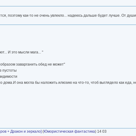
ется, поэтому как-то не очень увлекло... надеюсь дальше будет лучше. От душ
... И это мысли мага... "
м образом заварганить обед не может"
из пустоты
 видимости
то дома.И она могла бы наложить илюзию на что-то, чтоб выглядело как еда, 
ров + Дракон и зеркало]
(
Юмористическая фантастика
) 14 03