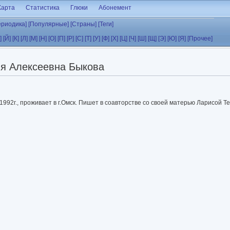
Карта
Статистика
Глюки
Абонемент
ериодика]
[Популярные]
[Страны]
[Теги]
]
[Й]
[К]
[Л]
[М]
[Н]
[О]
[П]
[Р]
[С]
[Т]
[У]
[Ф]
[Х]
[Ц]
[Ч]
[Ш]
[Щ]
[Э]
[Ю]
[Я]
[Прочее]
я Алексеевна Быкова
.1992г., проживает в г.Омск. Пишет в соавторстве со своей матерью Ларисой Т