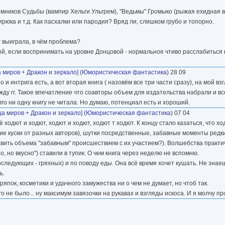
ёмников Судьбы (вампир Хельги Ульгрем), "Ведьмы" Громыко (рыжая ехидная 
рюка и т.д. Как пасхалки или пародия? Вряд ли, слишком грубо и топорно.
г выиграла, в чём проблема?
й, если воспринимать на уровне Донцовой - нормальное чтиво расслабиться 
 миров + Дракон и зеркало]
(
Юмористическая фантастика
) 28 09
 интрига есть, а вот вторая книга ( назовём все три части сразу), на мой взг
жду гг. Такое впечатление что соавторы объем для издательства набрали и 
го ни одну книгу не читала. Но думаю, потенциал есть и хороший.
а миров + Дракон и зеркало]
(
Юмористическая фантастика
) 07 04
 ходют и ходют, ходют и ходют, ходют т ходют. К концу стало казаться, что хо
кие куски от разных авторов), шутки посредственные, забавные моменты ред
авить объема "забавным" происшествием с их участием?). Волшебства практи
 но вкусно") ставили в тупик. О чем книга через неделю не вспомню.
последующих - гряхных) и по поводу еды. Она всё время хочет кушать. Не знае
ь.
ряпок, косметики и удачного замужества ни о чем не думает, но чтоб так.
о не было... ну максимум завязочки на рукавах и взгляды искоса. И я молчу п