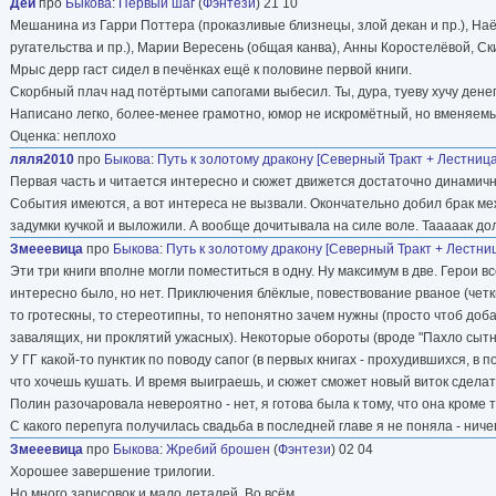
Дей
про
Быкова
:
Первый шаг
(
Фэнтези
) 21 10
Мешанина из Гарри Поттера (проказливые близнецы, злой декан и пр.), На
ругательства и пр.), Марии Вересень (общая канва), Анны Коростелёвой, Ски
Мрыс дерр гаст сидел в печёнках ещё к половине первой книги.
Скорбный плач над потёртыми сапогами выбесил. Ты, дура, туеву хучу дене
Написано легко, более-менее грамотно, юмор не искромётный, но вменяемы
Оценка: неплохо
ляля2010
про
Быкова
:
Путь к золотому дракону [Северный Тракт + Лестница
Первая часть и читается интересно и сюжет движется достаточно динамично и
События имеются, а вот интереса не вызвали. Окончательно добил брак ме
задумки кучкой и выложили. А вообще дочитывала на силе воле. Тааааак дол
Змееевица
про
Быкова
:
Путь к золотому дракону [Северный Тракт + Лестниц
Эти три книги вполне могли поместиться в одну. Ну максимум в две. Герои всё
интересно было, но нет. Приключения блёклые, повествование рваное (чет
то гротескны, то стереотипны, то непонятно зачем нужны (просто чтоб доб
завалящих, ни проклятий ужасных). Некоторые обороты (вроде "Пахло сытно,
У ГГ какой-то пунктик по поводу сапог (в первых книгах - прохудившихся, в 
что хочешь кушать. И время выиграешь, и сюжет сможет новый виток сделат
Полин разочаровала невероятно - нет, я готова была к тому, что она кроме т
С какого перепуга получилась свадьба в последней главе я не поняла - ничег
Змееевица
про
Быкова
:
Жребий брошен
(
Фэнтези
) 02 04
Хорошее завершение трилогии.
Но много зарисовок и мало деталей. Во всём.