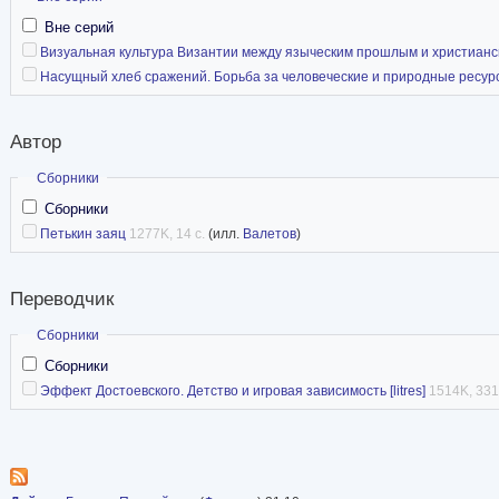
Вне серий
Визуальная культура Византии между языческим прошлым и христианским 
Насущный хлеб сражений. Борьба за человеческие и природные ресурсы
Автор
Скрыть
Сборники
Сборники
Петькин заяц
1277K, 14 с.
(илл.
Валетов
)
Переводчик
Скрыть
Сборники
Сборники
Эффект Достоевского. Детство и игровая зависимость [litres]
1514K, 331