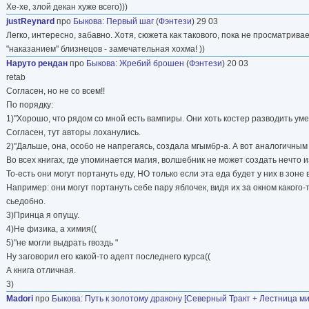
Хе-хе, злой декан хуже всего)))
justReynard
про
Быкова
:
Первый шаг
(
Фэнтези
) 29 03
Легко, интересно, забавно. Хотя, сюжета как такового, пока не просматрива
"наказанием" близнецов - замечательная хохма! ))
Наруто рендан
про
Быкова
:
Жребий брошен
(
Фэнтези
) 20 03
retab
Согласен, но не со всем!!
По порядку:
1)"Хорошо, что рядом со мной есть вампиры. Они хоть костер разводить умеют
Согласен, тут авторы лоханулись.
2)"Дальше, она, особо не напрегаясь, создала мгымбр-а. А вот аналогичны
Во всех книгах, где упоминается магия, волшебник не может создать нечто 
То-есть они могут портануть еду, НО только если эта еда будет у них в зоне
Например: они могут портануть себе пару яблочек, видя их за окном какого-
сьедобно.
3)Принца я опущу.
4)Не физика, а химия((
5)"не могли выдрать гвоздь "
Ну заговорил его какой-то адепт последнего курса((
А книга отличная.
3)
Madori
про
Быкова
:
Путь к золотому дракону [Северный Тракт + Лестница ми