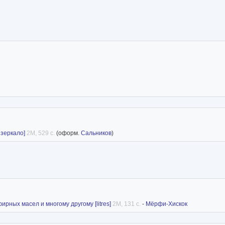
 зеркало]
2M, 529 с.
(оформ.
Сальников
)
ирных масел и многому другому [litres]
2M, 131 с.
-
Мёрфи-Хискок