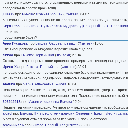
немного слишком затянуто.по сравнению с первыми книгами нет той динамики
продолжение просто просится!!)
julka35
про
Быкова
:
Жребий брошен
(
Фэнтези
) 04 07
без излишних глупостей,вполне интересно,живые персонажи..да,ляпы есть,н
Серж1955
про
Быкова
:
Путь к золотому дракону [Северный Тракт + Лестница
прилично.
продолжение будет?
Анна Гусакова
про
Быкова
:
Gaudeamus igitur
(
Фэнтези
) 16 06
Очень понравилась книга)даже перечитывала еще раз)
zinnaa
про
Быкова
:
Первый шаг
(
Фэнтези
) 27 04
Сквозь почти две первые книги пришлось продираться - очередная вредная ве
Ирина-Ха
про
Быкова
:
Первый шаг
(
Фэнтези
) 23 04
понравилось, единственное удивило как можно было при практичности ГГ п
купить хотя бы сменной одежды??? Надеюсь в следующих частях узнать о п
Aleftina
про
Мария Алексеевна Быкова
16 04
Неплохая серия. Читается легко, хотя, не совсем понимаю, супер восторго
времени.... по-моим ощущениям меньше года. Послесловие после третьей кни
202546618
про
Мария Алексеевна Быкова
12 04
Первые три книги - прекрасно. Четвертая - такое ощущение что вообще друг
aldaul
про
Быкова
:
Путь к золотому дракону [Северный Тракт + Лестница мир
А вот я с удовольствием прочитала все части. Спасибо авторам.
Аэлинниэль
про
Быкова
:
Первый шаг
(
Фэнтези
) 30 03