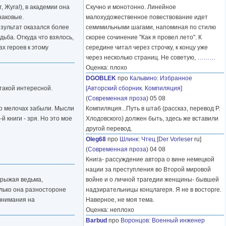
 Жуга!), в академии она
Скучно и монотонно. Линейное
наковые.
малохудожественное повествование идет
езультат оказался более
семимильными шагами, напоминая по стилю
адьба. Откуда что взялось,
скорее сочинение "Как я провел лето". К
х героев к этому
середине читал через строчку, к концу уже
через несколько страниц. Не советую,
………
Оценка: плохо
DGOBLEK
про
Кальвино
:
Избранное
 такой интересной.
[Авторский сборник. Компиляция]
(
Современная проза
) 05 08
 о мелочах забыли. Мысли
Компиляция...Путь в штаб (рассказ, перевод Р.
 книги - зря. Но это мое
Хлодовского) должен быть, здесь же вставили
другой перевод.
Oleg68
про
Шлинк
:
Чтец
[
Der Vorleser
ru]
(
Современная проза
) 04 08
Книга- рассуждение автора о вине немецкой
нации за преступления во Второй мировой
 рыжая ведьма,
войне и о личной трагедии женщины- бывшей
лько она разностороне
надзирательницы концлагеря. Я не в восторге.
 внимания на
Наверное, не моя тема.
Оценка: неплохо
Barbud
про
Воронцов
:
Военный инженер