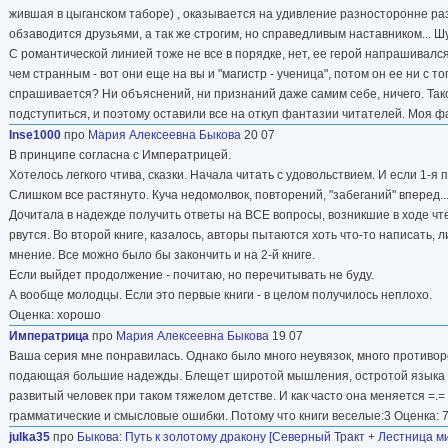
жившая в цыганском таборе) , оказывается на удивление разносторонне разв
обзаводится друзьями, а так же строгим, но справедливым наставником... Шу
С романтической линией тоже не все в порядке, нет, ее герой напрашивался
чем странным - вот они еще на вы и "магистр - ученица", потом он ее ни с то
спрашивается? Ни объяснений, ни признаний даже самим себе, ничего. Такое
подступиться, и поэтому оставили все на откуп фантазии читателей. Моя фа
Inse1000
про
Мария Алексеевна Быкова
20 07
В принципе согласна с Императрицей.
Хотелось легкого чтива, сказки. Начала читать с удовольствием. И если 1-я 
Слишком все растянуто. Куча недомолвок, повторений, "забеганий" вперед..
Дочитала в надежде получить ответы на ВСЕ вопросы, возникшие в ходе чт
рвутся. Во второй книге, казалось, авторы пытаются хоть что-то написать, 
мнение. Все можно было бы закончить и на 2-й книге.
Если выйдет продолжение - почитаю, но перечитывать не буду.
А вообще молодцы. Если это первые книги - в целом получилось неплохо.
Оценка: хорошо
Императрица
про
Мария Алексеевна Быкова
19 07
Ваша серия мне понравилась. Однако было много неувязок, много противореч
подающая большие надежды. Блещет широтой мышления, остротой языка и 
развитый человек при таком тяжелом детстве. И как часто она меняется =.
грамматические и смысловые ошибки. Потому что книги веселые:3 Оценка: 7
julka35
про
Быкова
:
Путь к золотому дракону [Северный Тракт + Лестница ми