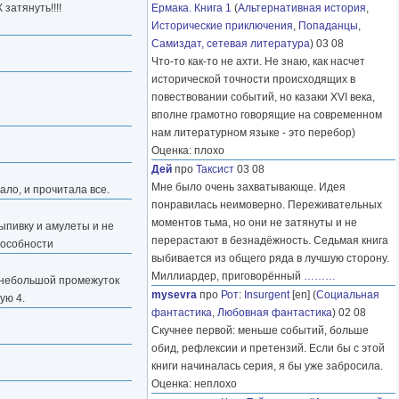
затянуть!!!!
Ермака. Книга 1
(
Альтернативная история
,
Исторические приключения
,
Попаданцы
,
Самиздат, сетевая литература
) 03 08
Что-то как-то не ахти. Не знаю, как насчет
исторической точности происходящих в
повествовании событий, но казаки XVI века,
вполне грамотно говорящие на современном
нам литературном языке - это перебор)
Оценка: плохо
Дей
про
Таксист
03 08
Мне было очень захватывающе. Идея
ало, и прочитала все.
понравилась неимоверно. Переживательных
моментов тьма, но они не затянуты и не
ыпивку и амулеты и не
перерастают в безнадёжность. Седьмая книга
пособности
выбивается из общего ряда в лучшую сторону.
Миллиардер, приговорённый
………
ь небольшой промежуток
mysevra
про
Рот
:
Insurgent
[en] (
Социальная
ую 4.
фантастика
,
Любовная фантастика
) 02 08
Скучнее первой: меньше событий, больше
обид, рефлексии и претензий. Если бы с этой
книги начиналась серия, я бы уже забросила.
Оценка: неплохо