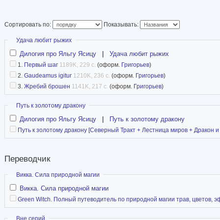
Сортировать по:
Показывать:
Скрыть
Удача любит рыжих
Дилогия про Яльгу Ясицу
|
Удача любит рыжих
1.
Первый шаг
1189K, 229 с.
(оформ.
Григорьев
)
2.
Gaudeamus igitur
1210K, 236 с.
(оформ.
Григорьев
)
3.
Жребий брошен
1141K, 217 с.
(оформ.
Григорьев
)
Скрыть
Путь к золотому дракону
Дилогия про Яльгу Ясицу
|
Путь к золотому дракону
Путь к золотому дракону [Северный Тракт + Лестница миров + Дракон и
Переводчик
Скрыть
Викка. Сила природной магии
Викка. Сила природной магии
Green Witch. Полный путеводитель по природной магии трав, цветов, эф
Скрыть
Вне серий