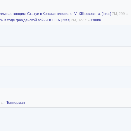
настоящим. Статуи в Константинополе IV–XIII веков н. э. [litres]
7M, 299 с.
 в ходе гражданской войны в США [litres]
2M, 327 с.
-
Кэшин
 с.
-
Тепперман