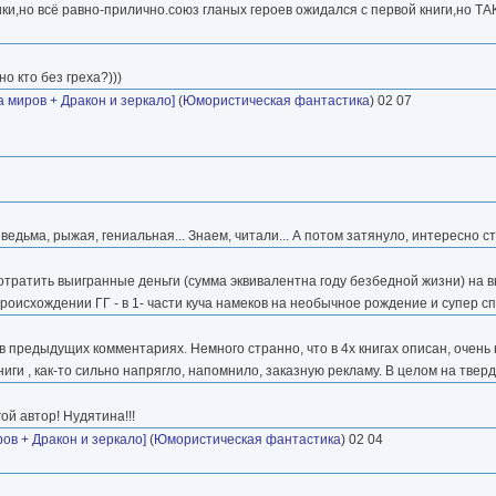
,но всё равно-прилично.союз гланых героев ожидался с первой книги,но ТАК 
о кто без греха?)))
 миров + Дракон и зеркало]
(
Юмористическая фантастика
) 02 07
дьма, рыжая, гениальная... Знаем, читали... А потом затянуло, интересно ст
отратить выигранные деньги (сумма эквивалентна году безбедной жизни) на в
роисхождении ГГ - в 1- части куча намеков на необычное рождение и супер с
в в предыдущих комментариях. Немного странно, что в 4х книгах описан, очен
ги , как-то сильно напрягло, напомнило, заказную рекламу. В целом на тверд
ой автор! Нудятина!!!
ов + Дракон и зеркало]
(
Юмористическая фантастика
) 02 04