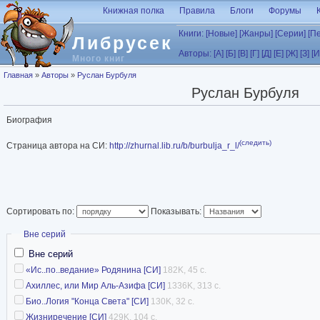
Перейти к основному содержанию
Книжная полка
Правила
Блоги
Форумы
Книги:
[Новые]
[Жанры]
[Серии]
[П
Либрусек
Авторы:
[А]
[Б]
[В]
[Г]
[Д]
[Е]
[Ж]
[З]
[И
Много книг
Вы здесь
Главная
»
Авторы
»
Руслан Бурбуля
Руслан Бурбуля
Биография
(следить)
Страница автора на СИ:
http://zhurnal.lib.ru/b/burbulja_r_l/
Сортировать по:
Показывать:
Скрыть
Вне серий
Вне серий
«Ис..по..ведание» Родянина [СИ]
182K, 45 с.
Ахиллес, или Мир Аль-Азифа [СИ]
1336K, 313 с.
Био..Логия "Конца Света" [СИ]
130K, 32 с.
Жизниречение [СИ]
429K, 104 с.