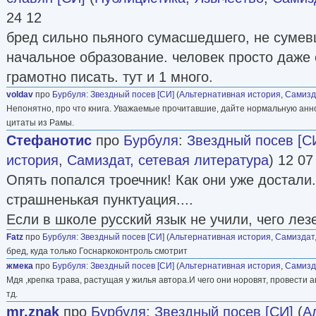
24 12
бред сильно пьяного сумасшедшего, не сумев
начальное образование. человек просто даже
грамотно писать. тут и 1 много.
voldav
про
Бурбуля
:
Звездный посев [СИ]
(
Альтернативная история
,
Самизд
Непонятно, про что книга. Уважаемые прочитавшие, дайте нормальную анно
цитаты из Рамы.
Стефанотис
про
Бурбуля
:
Звездный посев [С
история
,
Самиздат, сетевая литература
) 12 07
Опять попался троечник! Как они уже достали...
страшненькая пунктуация....
Если в школе русский язык не учили, чего лез
Fatz
про
Бурбуля
:
Звездный посев [СИ]
(
Альтернативная история
,
Самиздат,
бред, куда только Госнаркоконтроль смотрит
жмека
про
Бурбуля
:
Звездный посев [СИ]
(
Альтернативная история
,
Самизд
Мдя ,крепка трава, растущая у жилья автора.И чего они норовят, провести а
тд.
mr.znak
про
Бурбуля
:
Звездный посев [СИ]
(
А