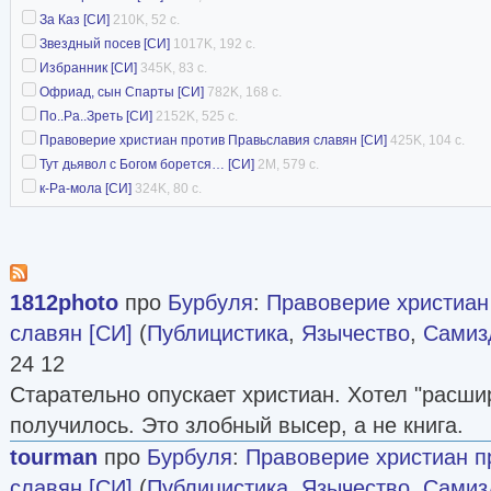
За Каз [СИ]
210K, 52 с.
Звездный посев [СИ]
1017K, 192 с.
Избранник [СИ]
345K, 83 с.
Офриад, сын Спарты [СИ]
782K, 168 с.
По..Ра..Зреть [СИ]
2152K, 525 с.
Правоверие христиан против Правьславия славян [СИ]
425K, 104 с.
Тут дьявол с Богом борется… [СИ]
2M, 579 с.
к-Ра-мола [СИ]
324K, 80 с.
1812photo
про
Бурбуля
:
Правоверие христиан
славян [СИ]
(
Публицистика
,
Язычество
,
Самизд
24 12
Старательно опускает христиан. Хотел "расшир
получилось. Это злобный высер, а не книга.
tourman
про
Бурбуля
:
Правоверие христиан п
славян [СИ]
(
Публицистика
,
Язычество
,
Самизд