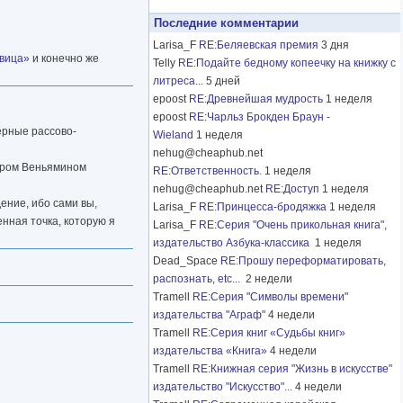
Последние комментарии
Larisa_F
RE:Беляевская премия
3 дня
вица»
и конечно же
Telly
RE:Подайте бедному копеечку на книжку с
литреса...
5 дней
epoost
RE:Древнейшая мудрость
1 неделя
epoost
RE:Чарльз Брокден Браун -
ерные рассово-
Wieland
1 неделя
nehug@cheaphub.net
стром Веньямином
RE:Ответственность.
1 неделя
nehug@cheaphub.net
RE:Доступ
1 неделя
ение, ибо сами вы,
Larisa_F
RE:Принцесса-бродяжка
1 неделя
нная точка, которую я
Larisa_F
RE:Серия "Очень прикольная книга",
издательство Азбука-классика
1 неделя
Dead_Space
RE:Прошу переформатировать,
распознать, etc...
2 недели
Tramell
RE:Серия "Символы времени"
издательства "Аграф"
4 недели
Tramell
RE:Серия книг «Судьбы книг»
издательства «Книга»
4 недели
Tramell
RE:Книжная серия "Жизнь в искусстве"
издательство "Искусство"...
4 недели