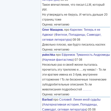
Такое впечатление, что писал LLM, который
ИИ.
Но утверждать не берусь. И читать дальше 20
страниц тоже
Оценка: нечитаемо
Олег Макаров.
про
Карелин
:
Теперь я не
Адвокат
(
Фэнтези
,
Попаданцы
,
Самиздат,
сетевая литература
) 08 08
Довольно плоско, как будто писалось наспех
Оценка: нечитаемо
pulochka
про
Ефремов
:
Туманность Андромеды
(
Научная фантастика
) 07 08
Несколько раз в своей жизни пыталась
прочитать эту трилогию и......ну никак.! - То ли
эти краткие имена из 3 букв, внутренее
отторжение ! То ли бесконечные технические
зубодробительные описания.То ли
живописания подробностей
………
Оценка: нечитаемо
Barbud
про
Соловей
:
Линия иной судьбы
(
Альтернативная история
,
Попаданцы
,
Самиздат, сетевая литература
) 05 08