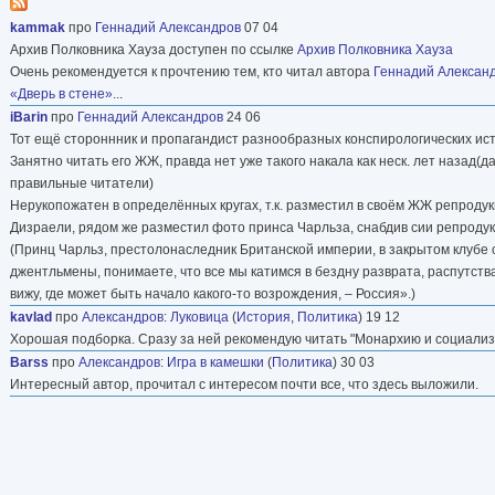
kammak
про
Геннадий Александров
07 04
Архив Полковника Хауза доступен по ссылке
Архив Полковника Хауза
Очень рекомендуется к прочтению тем, кто читал автора
Геннадий Алексан
«Дверь в стене»
...
iBаrin
про
Геннадий Александров
24 06
Тот ещё стороннник и пропагандист разнообразных конспирологических ис
Занятно читать его ЖЖ, правда нет уже такого накала как неск. лет наза
правильные читатели)
Нерукопожатен в определённых кругах, т.к. разместил в своём ЖЖ репрод
Дизраели, рядом же разместил фото принса Чарльза, снабдив сии репродукц
(Принц Чарльз, престолонаследник Британской империи, в закрытом клубе с
джентльмены, понимаете, что все мы катимся в бездну разврата, распутств
вижу, где может быть начало какого-то возрождения, – Россия».)
kavlad
про
Александров
:
Луковица
(
История
,
Политика
) 19 12
Хорошая подборка. Сразу за ней рекомендую читать "Монархию и социализм" то
Barss
про
Александров
:
Игра в камешки
(
Политика
) 30 03
Интересный автор, прочитал с интересом почти все, что здесь выложили.