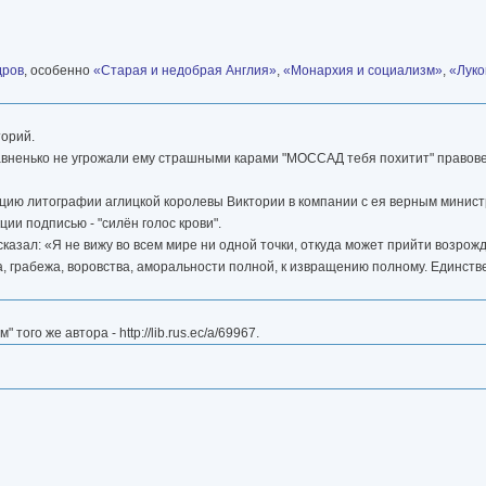
дров
, особенно
«Старая и недобрая Англия»
,
«Монархия и социализм»
,
«Луко
торий.
д(давненько не угрожали ему страшными карами "МОССАД тебя похитит" правов
укцию литографии аглицкой королевы Виктории в компании с ея верным мини
ии подписью - "силён голос крови".
казал: «Я не вижу во всем мире ни одной точки, откуда может прийти возрожд
а, грабежа, воровства, аморальности полной, к извращению полному. Единстве
го же автора - http://lib.rus.ec/a/69967.