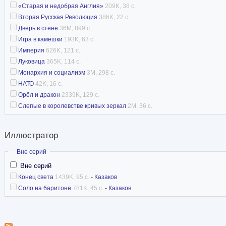
«Старая и недобрая Англия»
209K, 38 с.
Вторая Русская Революция
386K, 22 с.
Дверь в стене
36M, 899 с.
Игра в камешки
193K, 63 с.
Империя
626K, 121 с.
Луковица
365K, 114 с.
Монархия и социализм
3M, 298 с.
НАТО
42K, 16 с.
Орёл и дракон
2339K, 129 с.
Слепые в королевстве кривых зеркал
2M, 36 с.
Иллюстратор
Скрыть
Вне серий
Вне серий
Конец света
1439K, 95 с.
-
Казаков
Соло на баритоне
781K, 45 с.
-
Казаков