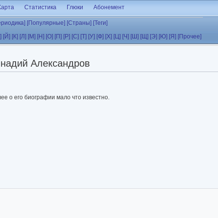
Карта
Статистика
Глюки
Абонемент
ериодика]
[Популярные]
[Страны]
[Теги]
]
[Й]
[К]
[Л]
[М]
[Н]
[О]
[П]
[Р]
[С]
[Т]
[У]
[Ф]
[Х]
[Ц]
[Ч]
[Ш]
[Щ]
[Э]
[Ю]
[Я]
[Прочее]
ннадий Александров
ее о его биографии мало что известно.