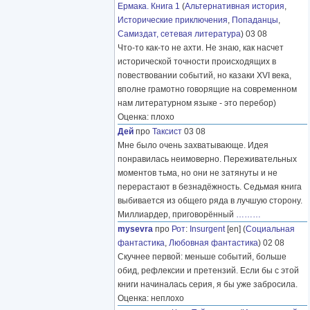
Ермака. Книга 1
(
Альтернативная история
,
Исторические приключения
,
Попаданцы
,
Самиздат, сетевая литература
) 03 08
Что-то как-то не ахти. Не знаю, как насчет
исторической точности происходящих в
повествовании событий, но казаки XVI века,
вполне грамотно говорящие на современном
нам литературном языке - это перебор)
Оценка: плохо
Дей
про
Таксист
03 08
Мне было очень захватывающе. Идея
понравилась неимоверно. Переживательных
моментов тьма, но они не затянуты и не
перерастают в безнадёжность. Седьмая книга
выбивается из общего ряда в лучшую сторону.
Миллиардер, приговорённый
………
mysevra
про
Рот
:
Insurgent
[en] (
Социальная
фантастика
,
Любовная фантастика
) 02 08
Скучнее первой: меньше событий, больше
обид, рефлексии и претензий. Если бы с этой
книги начиналась серия, я бы уже забросила.
Оценка: неплохо