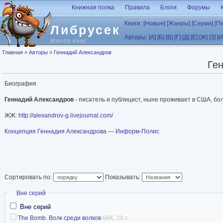
Перейти к основному содержанию
Книжная полка
Правила
Блоги
Форумы
Книги:
[Новые]
[Жанры]
[Серии]
[П
Либрусек
Авторы:
[А]
[Б]
[В]
[Г]
[Д]
[Е]
[Ж]
[З]
[И
Много книг
Вы здесь
Главная
»
Авторы
»
Геннадий Александров
Ге
Биография
Геннадий Александров
- писатель и публицист, ныне проживает в США, бол
ЖЖ:
http://alexandrov-g.livejournal.com/
Концепция Геннадия Александрова — Информ-Полис
Сортировать по:
Показывать:
Скрыть
Вне серий
Вне серий
The Bomb. Волк среди волков
66K, 29 с.