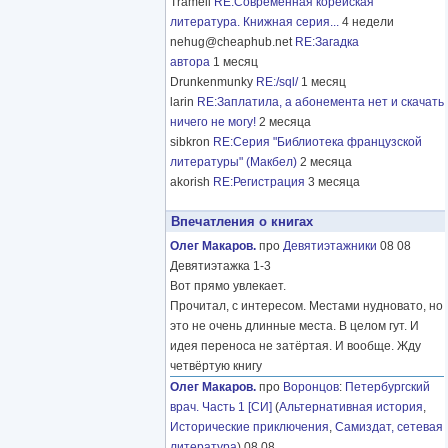
Tramell
RE:Современная корейская
литература. Книжная серия...
4 недели
nehug@cheaphub.net
RE:Загадка
автора
1 месяц
Drunkenmunky
RE:/sql/
1 месяц
larin
RE:Заплатила, а абонемента нет и скачать
ничего не могу!
2 месяца
sibkron
RE:Серия "Библиотека французской
литературы" (Макбел)
2 месяца
akorish
RE:Регистрация
3 месяца
Впечатления о книгах
Олег Макаров.
про
Девятиэтажники
08 08
Девятиэтажка 1-3
Вот прямо увлекает.
Прочитал, с интересом. Местами нудновато, но
это не очень длинные места. В целом гут. И
идея переноса не затёртая. И вообще. Жду
четвёртую книгу
Олег Макаров.
про
Воронцов
:
Петербургский
врач. Часть 1 [СИ]
(
Альтернативная история
,
Исторические приключения
,
Самиздат, сетевая
литература
) 08 08