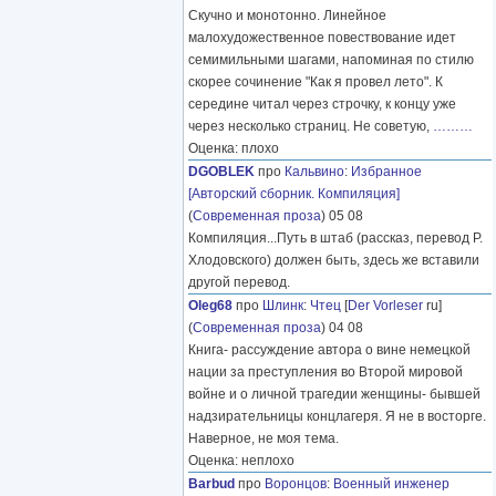
Скучно и монотонно. Линейное
малохудожественное повествование идет
семимильными шагами, напоминая по стилю
скорее сочинение "Как я провел лето". К
середине читал через строчку, к концу уже
через несколько страниц. Не советую,
………
Оценка: плохо
DGOBLEK
про
Кальвино
:
Избранное
[Авторский сборник. Компиляция]
(
Современная проза
) 05 08
Компиляция...Путь в штаб (рассказ, перевод Р.
Хлодовского) должен быть, здесь же вставили
другой перевод.
Oleg68
про
Шлинк
:
Чтец
[
Der Vorleser
ru]
(
Современная проза
) 04 08
Книга- рассуждение автора о вине немецкой
нации за преступления во Второй мировой
войне и о личной трагедии женщины- бывшей
надзирательницы концлагеря. Я не в восторге.
Наверное, не моя тема.
Оценка: неплохо
Barbud
про
Воронцов
:
Военный инженер