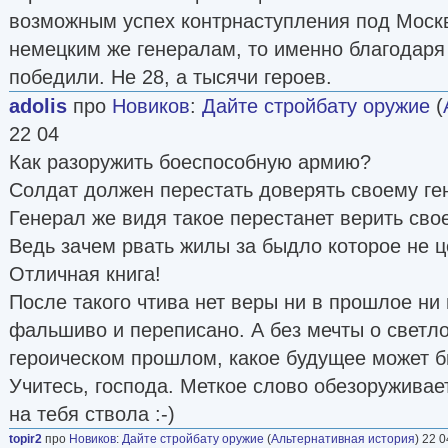
возможным успех контрнаступления под Москв
немецким же генералам, то именно благодаря
победили. Не 28, а тысячи героев.
adolis
про
Новиков
:
Дайте стройбату оружие
(
22 04
Как разоружить боеспособную армию?
Солдат должен перестать доверять своему ге
Генерал же видя такое перестанет верить сво
Ведь зачем рвать жилы за быдло которое не ц
Отличная книга!
После такого чтива нет веры ни в прошлое ни
фальшиво и переписано. А без мечты о светл
героическом прошлом, какое будущее может б
Учитесь, господа. Меткое слово обезоруживае
на тебя ствола :-)
topir2
про
Новиков
:
Дайте стройбату оружие
(
Альтернативная история
) 22 0