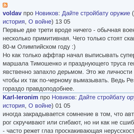
voldav
про
Новиков
:
Дайте стройбату оружие
(
история
,
О войне
) 13 05
Первые две трети вроде ничего - обычная вое
несколько примитивная. Чего только стоят ска
80-м Олимпийском году :)
Но как только аффтар начал выписывать супер
маршала Тимошенко и празднующего труса ге
явственно запахло дерьмом. Это же личности
чтобы их так по-черному вымазывать. Ведь Р
гораздо правдоподобнее.
Karl-Ieronim
про
Новиков
:
Дайте стройбату о
история
,
О войне
) 01 05
иногда закрадывается сомнение в том, что авт
рог скручивают или сгибают, но ни как не сшиб
- часто режет глаз проскакивающая нерусскост