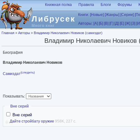
Перейти к основному содержанию
Книжная полка
Правила
Блоги
Форумы
Книги:
[Новые]
[Жанры]
[Серии]
[П
Либрусек
Авторы:
[А]
[Б]
[В]
[Г]
[Д]
[Е]
[Ж]
[З]
[И
Много книг
Вы здесь
Главная
»
Авторы
»
Владимир Николаевич Новиков (самиздат)
Владимир Николаевич Новиков 
Биография
Владимир Николаевич Новиков
(следить)
Самиздат
Показывать:
Скрыть
Вне серий
Вне серий
Дайте стройбату оружие
958K, 227 с.