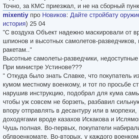
Точно, за КМС приезжал, и не на сборный пунк
mixentiy
про
Новиков
:
Дайте стройбату оружи
история
) 25 04
"С воздуха Объект надежно маскировали от в
шпионов и высотных самолетов-разведчиков, 
ракетам.."
Высотные самолеты-разведчики, недоступные 
При министре Устинове???
" Откуда было знать Славке, что покупатель и
кумом местному военкому, и тот по просьбе с
нарушив инструкцию, подобрал для кума самы
чтобы уж совсем не борзеть, разбавил сильну
впору отправлять в десантуру или в морпехи,
доходягами вроде казахов Искакова и Ислямо
Чушь полная. Во-первых, покупатели набирал
облвоенкомате. Во-вторых, у каждого военком