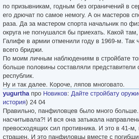
по призывникам, годным без ограничений в се
его дрючат по самое немогу. А он мастеров сп
раза. Да за мастером спорта начальник по фи
округа не погнушался бы приехать. Какой там, 
Галифе в армии отменили году в 1969-м. Так 
всего бриджи.
По моим личным наблюдениям в стройбате то
больше половины составляли представители 
республик.
Ну и так далее. Короче, ляпов многовато.
yugurtha
про
Новиков
:
Дайте стройбату оружи
история
) 24 04
Правильно, панфиловцев было много больше.
насчитывала?! И вся она затыкала направлен
превосходящих сил противника. И это в 41-м,
страшен. И это панфиловцы вместе с погибш