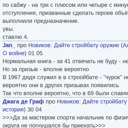
по сабжу - на три с плюсом или четыре с мину
отступления, призванные сделать героев объ
выполнили предназначение.
увы.
ставлю 4.
Jan_
про
Новиков
:
Дайте стройбату оружие
(
А
О войне
) 01 05
Нормальная книга - за 41 отвечать не буду - н
Но за призыв - вполне вероятно
В 1967 дядя служил в в строойбате - "чурок" 
вероятно они в других призывах появились
Так что вполне вероятно, что в 69 были славя
Джага де Граф
про
Новиков
:
Дайте стройбату
история
) 30 04
>>>Да за мастером спорта начальник по физи
округа не погнушался бы приехать>>>