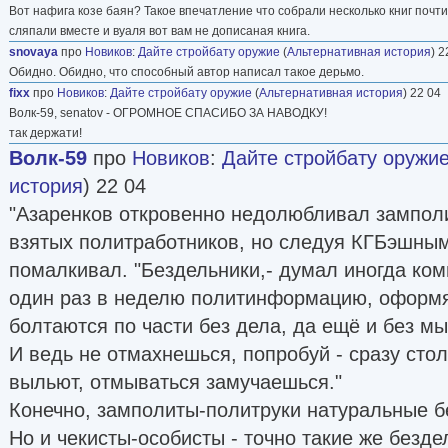
Вот нафига козе баян? Такое впечатление что собрали несколько книг поч
сляпали вместе и вуаля вот вам не дописаная книга.
snovaya
про
Новиков
:
Дайте стройбату оружие
(
Альтернативная история
) 2
Обидно. Обидно, что способный автор написал такое дерьмо.
fixх
про
Новиков
:
Дайте стройбату оружие
(
Альтернативная история
) 22 04
Волк-59, senatov - ОГРОМНОЕ СПАСИБО ЗА НАВОДКУ!
так держати!
Волк-59
про
Новиков
:
Дайте стройбату оружи
история
) 22 04
"Азаренков откровенно недолюбливал замполи
взятых политработников, но следуя КГБэшны
помалкивал. "Бездельники,- думал иногда ком
один раз в неделю политинформацию, оформят
болтаются по части без дела, да ещё и без мыл
И ведь не отмахнешься, попробуй - сразу сто
выльют, отмываться замучаешься."
Конечно, замполиты-политруки натуральные б
Но и чекисты-особисты - точно такие же безде