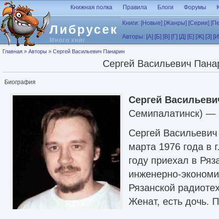
Перейти к основному содержанию
Книжная полка
Правила
Блоги
Форумы
Книги:
[Новые]
[Жанры]
[Серии]
[П
Либрусек
Авторы:
[А]
[Б]
[В]
[Г]
[Д]
[Е]
[Ж]
[З]
[И
Много книг
Вы здесь
Главная
»
Авторы
»
Сергей Васильевич Панарин
Сергей Васильевич Пана
Биография
Сергей Васильеви
Семипалатинск) — 
Сергей Васильевич
марта 1976 года в 
году приехал в Ряз
инженерно-экономи
Рязанской радиоте
Женат, есть дочь. 
КВН «Эльдорадио»,