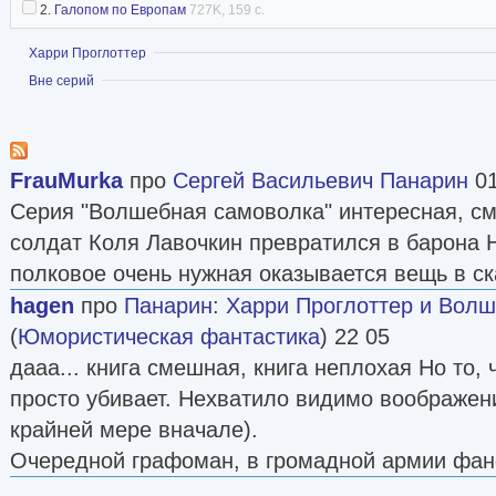
переболел и до сих пор могу в охотку «Метал
2.
Галопом по Европам
727K, 159 с.
поднятия настроения кручу «Раммштайн». В т
Показать
Харри Проглоттер
— стараюсь не портить впечатление о театре.
Показать
Вне серий
еще куда-то — завсегда пожалуйста. Но, опят
что-нибудь сатирическое и не особо занудное 
жизни меня, конечно, волнует моя дочь — он
FrauMurka
про
Сергей Васильевич Панарин
01
моих литературных наработок. Герой первой 
Серия "Волшебная самоволка" интересная, см
поначалу назывался Харрей Поттным, и юмор
солдат Коля Лавочкин превратился в барона Н
свойства. Теперь пошлое заменено не пошлым
полковое очень нужная оказывается вещь в ск
отразиться на качестве книги как в лучшую, та
hagen
про
Панарин
:
Харри Проглоттер и Вол
любом случае, моя трэш-пародия была воспри
(
Юмористическая фантастика
) 22 05
планировалось — неоднозначно. Затем издате
дааа... книга смешная, книга неплохая Но то, 
часть, потом договорились о выходе серии р
просто убивает. Нехватило видимо воображен
самоволка» о приключениях солдатика и прап
крайней мере вначале).
мире, похожем на мир сказок братьев Гримм.
Очередной графоман, в громадной армии фан
среднего школьного возраста» написал сказо