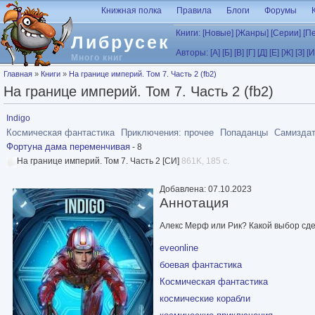
Перейти к основному содержанию
Книжная полка
Правила
Блоги
Форумы
Книги:
[Новые]
[Жанры]
[Серии]
[П
Либрусек
Авторы:
[А]
[Б]
[В]
[Г]
[Д]
[Е]
[Ж]
[З]
[И
Много книг
Вы здесь
Главная
»
Книги
»
На границе империй. Том 7. Часть 2 (fb2)
На границе империй. Том 7. Часть 2 (fb2)
Indigo
Космическая фантастика
Приключения: прочее
Попаданцы
Самиздат
Фортуна дама переменчивая
- 8
На границе империй. Том 7. Часть 2 [СИ]
861K, 185 с.
Добавлена: 07.10.2023
Аннотация
Алекс Мерф или Рик? Какой выбор сде
eveonline
боевая фантастика
Космическая фантастика
космические корабли